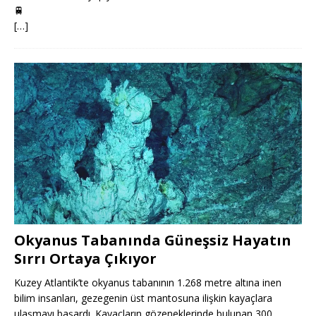
🚆
[…]
Okyanus Tabanında Güneşsiz Hayatın
Sırrı Ortaya Çıkıyor
Kuzey Atlantik’te okyanus tabanının 1.268 metre altına inen
bilim insanları, gezegenin üst mantosuna ilişkin kayaçlara
ulaşmayı başardı. Kayaçların gözeneklerinde bulunan 300