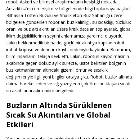
robot, Askeri ve bilimsel araştırmaların kesiştiği noktada,
Antarktika’nın en erişilmez bölgelerinde bilgi toplamaya başladı.
Bilhassa Totten Buzulu ve Shackleton Buz Sahanlığı üzere
bölgelere gönderilen robotlar, buz kalınlığı, su sıcaklığı, tuzluluk
oranı ve buz altı akıntıları üzere kritik dataları toplayarak, global
iklim değişikliklerinin seyrini anlamamıza yardımcı oluyordu.
Lakin beklenmedik bir halde, güçlü bir akıntıya kapılan robot,
irtibat kopuşu ve denetim kaybı nedeniyle kayboldu. Bu durum,
bilim insanlarını telaşa sevk etti. Lakin, robotun kaybolmasının
akabinde geçen dokuz aylık süreçte, üstte belirtilen bölgenin
buz katmanlarının altındaki gizemli ömür ve sıcaklık
değişimleriyle ilgili yeni bilgiler ortaya çıktı. Robot, buzlar altında
daima hareket eden ve sığ yüzeylerin çok ötesine ulaşan sıcak
su akıntılarını adım adım belgeledi.
Buzların Altında Sürüklenen
Sıcak Su Akıntıları ve Global
Etkileri
Yapılan araştırmalar, bu bölgelerdeki buz katmanlarının erime