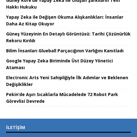
Güney Kore’de Yapay Zeka ile Oluşan Şarkıların Telif
Hakkı Hukuku
Yapay Zeka ile Değişen Okuma Alışkanlıkları: İnsanlar
Daha Az Kitap Okuyor
Güneş Yüzeyinin En Detaylı Görüntüsü: Tarihi Çözünürlük
Rekoru Kırıldı
Bilim İnsanları Glueball Parçacığının Varlığını Kanıtladı
Google Yapay Zeka Biriminde Üst Düzey Yönetici
Ataması
Electronic Arts Yeni Sahipliğiyle İlk Adımlar ve Beklenen
Değişiklikler
Pekin’de Aşırı Sıcaklarla Mücadelede 72 Robot Park
Görevlisi Devrede
İLETIŞIM