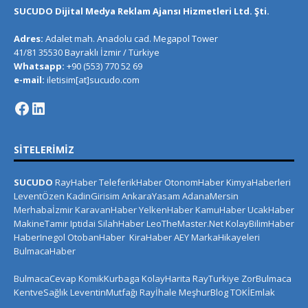
SUCUDO Dijital Medya Reklam Ajansı Hizmetleri Ltd. Şti.
Adres:
Adalet mah. Anadolu cad. Megapol Tower
41/81 35530 Bayraklı İzmir / Türkiye
Whatsapp:
+90 (553) 770 52 69
e-mail:
iletisim[at]sucudo.com
SITELERIMIZ
SUCUDO
RayHaber
TeleferikHaber
OtonomHaber
KimyaHaberleri
LeventÖzen
KadinGirisim
AnkaraYasam
AdanaMersin
Merhabaİzmir
KaravanHaber
YelkenHaber
KamuHaber
UcakHaber
MakineTamir
Iptidai
SilahHaber
LeoTheMaster.Net
KolayBilimHaber
HaberInegol
OtobanHaber
KiraHaber
AEY
MarkaHikayeleri
BulmacaHaber
BulmacaCevap
KomikKurbaga
KolayHarita
RayTurkiye
ZorBulmaca
KentveSağlık
LeventinMutfağı
Rayİhale
MeşhurBlog
TOKİEmlak