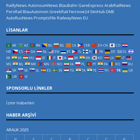
RaillyNews
AutonoumNews
BlauBahn
GareExpress
ArabRailNews
PersRail
BlauAutonom
GreekRail
Ferrovie24
StiriHub
DME
AutoRusNews
PromptsFile
RailwayNews EU
LISANLAR
AR
AZ
BN
BS
BG
CA
CEB
ZH-CN
CO
HR
CS
DA
NL
EN
ET
TL
FI
FR
DE
EL
IW
HI
HU
ID
IT
JA
JW
KN
KO
LV
LT
MS
ML
MR
MN
NO
FA
PL
PT
PA
RO
RU
SR
SK
SL
ES
SV
TG
TA
TE
TH
TR
UK
UR
VI
SPONSORLU LINKLER
İzmir Haberleri
HABER ARŞIVI
ARALIK 2025
P
S
Ç
P
C
C
P