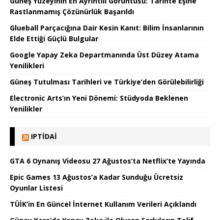
Güneş Yüzeyinin En Ayrıntılı Görüntüsü: Tarihte Eşine
Rastlanmamış Çözünürlük Başarıldı
Glueball Parçacığına Dair Kesin Kanıt: Bilim İnsanlarının
Elde Ettiği Güçlü Bulgular
Google Yapay Zeka Departmanında Üst Düzey Atama
Yenilikleri
Güneş Tutulması Tarihleri ve Türkiye’den Görülebilirliği
Electronic Arts’ın Yeni Dönemi: Stüdyoda Beklenen
Yenilikler
IPTIDAI
GTA 6 Oynanış Videosu 27 Ağustos’ta Netflix’te Yayında
Epic Games 13 Ağustos’a Kadar Sunduğu Ücretsiz
Oyunlar Listesi
TÜİK’in En Güncel İnternet Kullanım Verileri Açıklandı