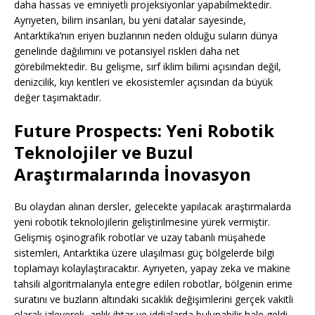
daha hassas ve emniyetli projeksiyonlar yapabilmektedir.
Ayrıyeten, bilim insanları, bu yeni datalar sayesinde,
Antarktika’nın eriyen buzlarının neden olduğu suların dünya
genelinde dağılımını ve potansiyel riskleri daha net
görebilmektedir. Bu gelişme, sırf iklim bilimi açısından değil,
denizcilik, kıyı kentleri ve ekosistemler açısından da büyük
değer taşımaktadır.
Future Prospects: Yeni Robotik
Teknolojiler ve Buzul
Araştırmalarında İnovasyon
Bu olaydan alınan dersler, gelecekte yapılacak araştırmalarda
yeni robotik teknolojilerin geliştirilmesine yürek vermiştir.
Gelişmiş oşinografik robotlar ve uzay tabanlı müşahede
sistemleri, Antarktika üzere ulaşılması güç bölgelerde bilgi
toplamayı kolaylaştıracaktır. Ayrıyeten, yapay zeka ve makine
tahsili algoritmalarıyla entegre edilen robotlar, bölgenin erime
suratını ve buzların altındaki sıcaklık değişimlerini gerçek vakitli
olarak izleyerek, anlık ihtar ve iddialarda bulunabilir hale geldi.