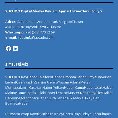
SUCUDO Dijital Medya Reklam Ajansı Hizmetleri Ltd. Şti.
Adres:
Adalet mah. Anadolu cad. Megapol Tower
41/81 35530 Bayraklı İzmir / Türkiye
Whatsapp:
+90 (553) 770 52 69
e-mail:
iletisim[at]sucudo.com
SITELERIMIZ
SUCUDO
RayHaber
TeleferikHaber
OtonomHaber
KimyaHaberleri
LeventÖzen
KadinGirisim
AnkaraYasam
AdanaMersin
Merhabaİzmir
KaravanHaber
YelkenHaber
KamuHaber
UcakHaber
MakineTamir
Iptidai
SilahHaber
LeoTheMaster.Net
KolayBilimHaber
HaberInegol
OtobanHaber
KiraHaber
AEY
MarkaHikayeleri
BulmacaHaber
BulmacaCevap
KomikKurbaga
KolayHarita
RayTurkiye
ZorBulmaca