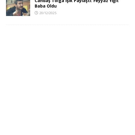
Candaş Tolga Işık Paylaştı: Feyyaz Yiğit
Baba Oldu
20/12/2025