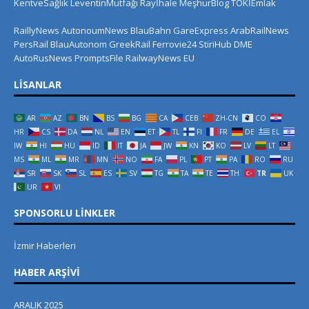
KentveSağlık
LeventinMutfağı
Rayİhale
MeşhurBlog
TOKİEmlak
RaillyNews
AutonoumNews
BlauBahn
GareExpress
ArabRailNews
PersRail
BlauAutonom
GreekRail
Ferrovie24
StiriHub
DME
AutoRusNews
PromptsFile
RailwayNews EU
LISANLAR
AR
AZ
BN
BS
BG
CA
CEB
ZH-CN
CO
HR
CS
DA
NL
EN
ET
TL
FI
FR
DE
EL
IW
HI
HU
ID
IT
JA
JW
KN
KO
LV
LT
MS
ML
MR
MN
NO
FA
PL
PT
PA
RO
RU
SR
SK
SL
ES
SV
TG
TA
TE
TH
TR
UK
UR
VI
SPONSORLU LINKLER
İzmir Haberleri
HABER ARŞIVI
ARALIK 2025