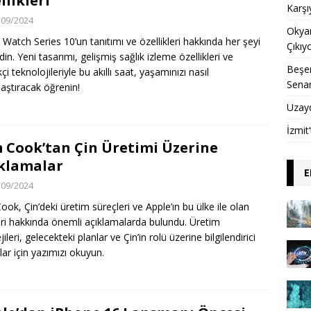
llikleri
Karşı
/09/2024
Okyan
 Watch Series 10’un tanıtımı ve özellikleri hakkında her şeyi
Çıkıy
in. Yeni tasarımı, gelişmiş sağlık izleme özellikleri ve
Beşer
kçi teknolojileriyle bu akıllı saat, yaşamınızı nasıl
Sena
laştıracak öğrenin!
Uzay
İzmit
 Cook’tan Çin Üretimi Üzerine
klamalar
E
/09/2024
ook, Çin’deki üretim süreçleri ve Apple’ın bu ülke ile olan
ileri hakkında önemli açıklamalarda bulundu. Üretim
jileri, gelecekteki planlar ve Çin’in rolü üzerine bilgilendirici
lar için yazımızı okuyun.