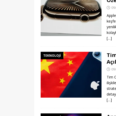
Öze
09
Apple
keşfed
yenili
kolay
[…]
Tim
TEKNOLOJI
Açı
09
Tim C
ilişk
strate
detay
[…]