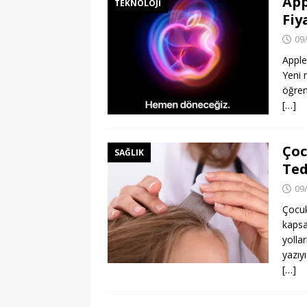
App
TEKNOLOJI
Fiy
09
Apple
Yeni 
öğren
[…]
Çoc
SAĞLIK
Ted
09
Çocuk
kapsam
yollar
yazıy
[…]