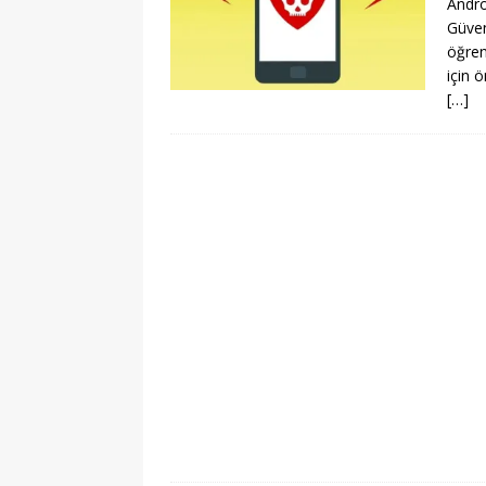
Androi
Güven
öğren
için ö
[…]