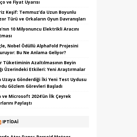
ço ve Fiyat Uyarısı
riz Keşif: Temmuz’da Uzun Boyunlu
zor Türü ve Orkaların Oyun Davranışları
’nın 10 Milyonuncu Elektrikli Aracını
tması
le, Nobel Ödüllü AlphaFold Projesini
uruyor: Bu Ne Anlama Geliyor?
r Tüketiminin Azaltılmasının Beyin
ğı Üzerindeki Etkileri: Yeni Araştırmalar
in Uzaya Gönderdiği İki Yeni Test Uydusu
Uydu Gözlem Görevleri Başladı
 ve Microsoft 2024’ün İlk Çeyrek
larını Paylaştı
IPTIDAI
erde Ateş Dansı: Perseid Meteor