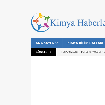
ANA SAYFA
KİMYA BİLİM DALLARI
[ 05/08/2026 ]
Perseid Meteor Y
GÜNCEL
[ 28/07/2026 ]
Bilim İnsanları Bal
[ 25/07/2026 ]
NASA Datalarıyla 
MANŞET
[ 24/07/2026 ]
Dünyanın Bilinen E
MANŞET
[ 05/08/2026 ]
Gökyüzü Meraklıla