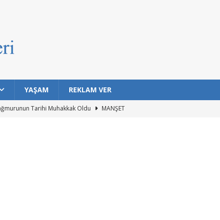
YAŞAM
REKLAM VER
ağmurunun Tarihi Muhakkak Oldu
MANŞET
ıklarda Bulaşıcı Kanser Tespit Etti
MANŞET
Hayat Barındırma İhtimali En Yüksek 7 Gezegen Açıklandı
n Eski Silahı Hangisi? Arkeolojik Bulgular Tarihe Işık Tutuyor
rı Topuklu Yaylası’nda Buluşuyor
MANŞET