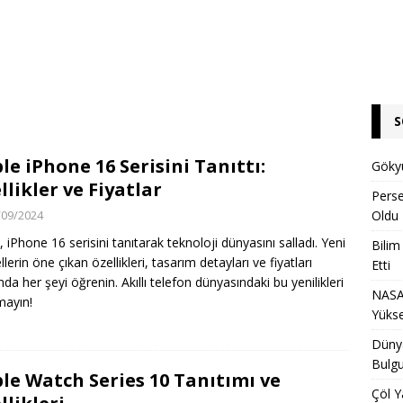
S
le iPhone 16 Serisini Tanıttı:
Gökyü
llikler ve Fiyatlar
Pers
/09/2024
Oldu
, iPhone 16 serisini tanıtarak teknoloji dünyasını salladı. Yeni
Bilim
erin öne çıkan özellikleri, tasarım detayları ve fiyatları
Etti
nda her şeyi öğrenin. Akıllı telefon dünyasındaki bu yenilikleri
NASA 
mayın!
Yükse
Dünya
Bulgu
le Watch Series 10 Tanıtımı ve
Çöl Y