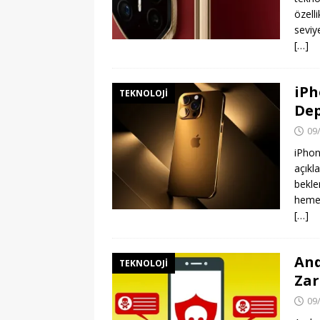
özell
seviy
[…]
iPh
TEKNOLOJI
Dep
09
iPhon
açıkla
beklen
hemen
[…]
And
TEKNOLOJI
Zar
09