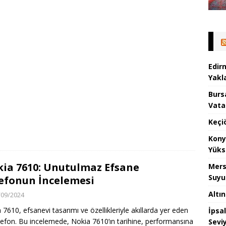
Edir
Yakla
Burs
Vata
Keçi
Kony
Yüks
ia 7610: Unutulmaz Efsane
Mers
Suyu
efonun İncelemesi
Altı
/09/2024
 7610, efsanevi tasarımı ve özellikleriyle akıllarda yer eden
İpsa
elefon. Bu incelemede, Nokia 7610’ın tarihine, performansına
Sevi