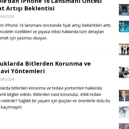
le’dan iPhone 16 Lansmanı Öncesi
at Artışı Beklentisi
/09/2024
’ın iPhone 16 lansmanı öncesinde fiyat artışı beklentileri arttı.
modelin özellikleri ve piyasa etkisi hakkında tüm detayları
mek için yazımızı okuyun.
uklarda Bitlerden Korunma ve
avi Yöntemleri
/09/2024
larda bitlerden korunma ve tedavi yöntemleri hakkında
lı bilgiler edinin. Bitlerden nasıl korunulur, etkili tedavi
ı nelerdir? Sağlıklı bir yaşam için ipuçları ve önerilerle dolu bu
ı kaçırmayın!