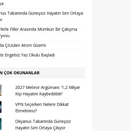
ya
us Tabanında Güneşsiz Hayatın Sırrı Ortaya
or
lerle Filler Arasında Mümkün Bir Çatışma
ryosu
da Çözülen Atom Gizemi
’te Engelsiz Yaz Okulu Başladı
N ÇOK OKUNANLAR
2027 Meteor Argümanı: ‘1,2 Milyar
Kişi Hayatını Kaybedebilir’
VPN Seçerken Nelere Dikkat
Etmelisiniz?
Okyanus Tabanında Güneşsiz
Hayatın Sırrı Ortaya Çıkıyor