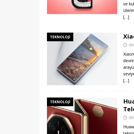
ve ku
izler
[…]
Xia
TEKNOLOJI
09
Xiaom
devrim
arayü
seviy
[…]
Hua
TEKNOLOJI
Tel
09
Huawe
tekno