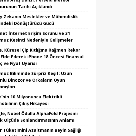
urunun Tarihi Açıklandı
y Zekanın Meslekler ve Mühendislik
indeki Dönüştürücü Gücü
net İnternet Erişim Sorunu ve 31
uz Kesinti Nedeniyle Gelişmeler
e, Küresel Çip Kıtlığına Rağmen Rekor
r Elde Ederek iPhone 18 Öncesi Finansal
ç ve Fiyat Uyarısı
uz Biliminde Sürpriz Keşif: Uzun
nlu Dinozor ve Orkaların Oyun
anışları
’nin 10 Milyonuncu Elektrikli
obilinin Çıkış Hikayesi
le, Nobel Ödüllü AlphaFold Projesini
k Ölçüde Sonlandırmasının Anlamı
r Tüketimini Azaltmanın Beyin Sağlığı