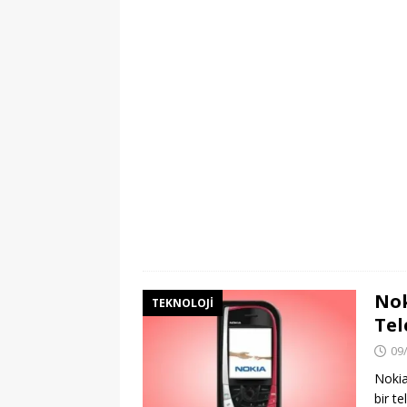
Nok
TEKNOLOJI
Tel
09
Nokia
bir t