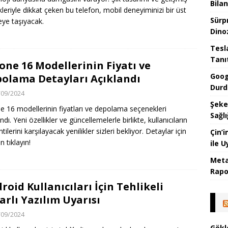
Bilan
ikleriyle dikkat çeken bu telefon, mobil deneyiminizi bir üst
Sürp
eye taşıyacak.
Dino
Tesla
Tanı
one 16 Modellerinin Fiyatı ve
Goog
olama Detayları Açıklandı
Durd
/09/2024
Şeke
e 16 modellerinin fiyatları ve depolama seçenekleri
Sağlı
ndı. Yeni özellikler ve güncellemelerle birlikte, kullanıcıların
tilerini karşılayacak yenilikler sizleri bekliyor. Detaylar için
Çin’
 tıklayın!
ile 
Meta
Rapor
roid Kullanıcıları İçin Tehlikeli
arlı Yazılım Uyarısı
/09/2024
Gökl