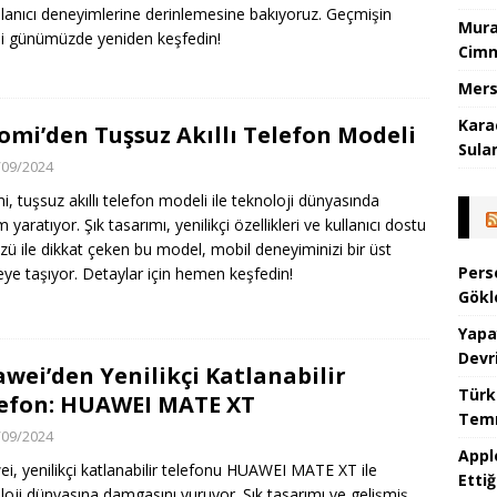
llanıcı deneyimlerine derinlemesine bakıyoruz. Geçmişin
Mura
ini günümüzde yeniden keşfedin!
Cimn
Mers
Kara
omi’den Tuşsuz Akıllı Telefon Modeli
Sula
/09/2024
i, tuşsuz akıllı telefon modeli ile teknoloji dünyasında
 yaratıyor. Şık tasarımı, yenilikçi özellikleri ve kullanıcı dostu
zü ile dikkat çeken bu model, mobil deneyiminizi bir üst
Pers
eye taşıyor. Detaylar için hemen keşfedin!
Gökl
Yapa
Devr
wei’den Yenilikçi Katlanabilir
Türk
efon: HUAWEI MATE XT
Temm
/09/2024
Appl
i, yenilikçi katlanabilir telefonu HUAWEI MATE XT ile
Ettiğ
loji dünyasına damgasını vuruyor. Şık tasarımı ve gelişmiş