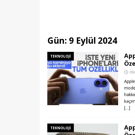
Gün:
9 Eylül 2024
App
TEKNOLOJI
Öze
09
Apple
modell
hakkı
kaçır
[…]
App
TEKNOLOJI