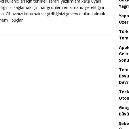
d kullanıcıları için tehlikeli zararlı yazılımlara karşı uyarı!
Yağm
liğinizi sağlamak için hangi önlemleri almanız gerektiğini
in. Cihazınızı korumak ve gizliliğinizi güvence altına almak
Yapa
nemli ipuçları.
Üzer
Türk
Temm
Appl
Geli
Sonu
Temm
Boyu
Davr
Tesla
Otom
Goog
Büyü
Şeke