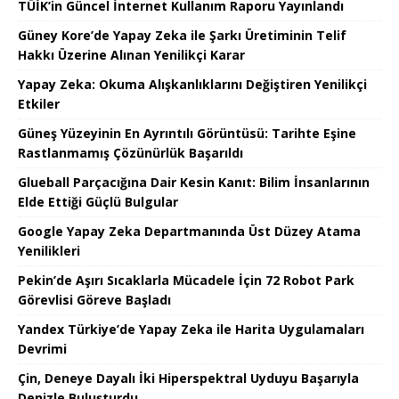
TÜİK’in Güncel İnternet Kullanım Raporu Yayınlandı
Güney Kore’de Yapay Zeka ile Şarkı Üretiminin Telif
Hakkı Üzerine Alınan Yenilikçi Karar
Yapay Zeka: Okuma Alışkanlıklarını Değiştiren Yenilikçi
Etkiler
Güneş Yüzeyinin En Ayrıntılı Görüntüsü: Tarihte Eşine
Rastlanmamış Çözünürlük Başarıldı
Glueball Parçacığına Dair Kesin Kanıt: Bilim İnsanlarının
Elde Ettiği Güçlü Bulgular
Google Yapay Zeka Departmanında Üst Düzey Atama
Yenilikleri
Pekin’de Aşırı Sıcaklarla Mücadele İçin 72 Robot Park
Görevlisi Göreve Başladı
Yandex Türkiye’de Yapay Zeka ile Harita Uygulamaları
Devrimi
Çin, Deneye Dayalı İki Hiperspektral Uyduyu Başarıyla
Denizle Buluşturdu