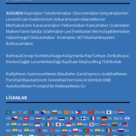
SUCUDO
RayHaber
TeleferikHaber
OtonomHaber
KimyaHaberleri
LeventÖzen
KadinGirisim
AnkaraYasam
AdanaMersin
Merhabaİzmir
KaravanHaber
YelkenHaber
KamuHaber
UcakHaber
MakineTamir
Iptidai
SilahHaber
LeoTheMaster.Net
KolayBilimHaber
HaberInegol
OtobanHaber
KiraHaber
AEY
MarkaHikayeleri
BulmacaHaber
BulmacaCevap
KomikKurbaga
KolayHarita
RayTurkiye
ZorBulmaca
KentveSağlık
LeventinMutfağı
Rayİhale
MeşhurBlog
TOKİEmlak
RaillyNews
AutonoumNews
BlauBahn
GareExpress
ArabRailNews
PersRail
BlauAutonom
GreekRail
Ferrovie24
StiriHub
DME
AutoRusNews
PromptsFile
RailwayNews EU
LISANLAR
AR
AZ
BN
BS
BG
CA
CEB
ZH-CN
CO
HR
CS
DA
NL
EN
ET
TL
FI
FR
DE
EL
IW
HI
HU
ID
IT
JA
JW
KN
KO
LV
LT
MS
ML
MR
MN
NO
FA
PL
PT
PA
RO
RU