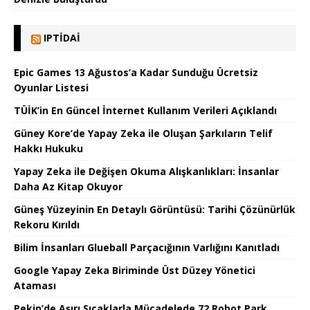
IPTIDAI
Epic Games 13 Ağustos’a Kadar Sunduğu Ücretsiz
Oyunlar Listesi
TÜİK’in En Güncel İnternet Kullanım Verileri Açıklandı
Güney Kore’de Yapay Zeka ile Oluşan Şarkıların Telif
Hakkı Hukuku
Yapay Zeka ile Değişen Okuma Alışkanlıkları: İnsanlar
Daha Az Kitap Okuyor
Güneş Yüzeyinin En Detaylı Görüntüsü: Tarihi Çözünürlük
Rekoru Kırıldı
Bilim İnsanları Glueball Parçacığının Varlığını Kanıtladı
Google Yapay Zeka Biriminde Üst Düzey Yönetici
Ataması
Pekin’de Aşırı Sıcaklarla Mücadelede 72 Robot Park