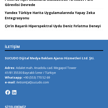
Görevlisi Devrede
Yandex Türkiye Harita Uygulamalarında Yapay Zeka
Entegrasyonu
Çin’in Başarılı Hiperspektral Uydu Deniz Fırlatma Deneyi
İLETIŞIM
SUCUDO Dijital Medya Reklam Ajansı Hizmetleri Ltd. Şti.
Adres:
Adalet mah. Anadolu cad. Megapol Tower
41/81 35530 Bayraklı İzmir / Türkiye
Whatsapp:
+90 (553) 770 52 69
e-mail:
iletisim[at]sucudo.com
SITELERIMIZ