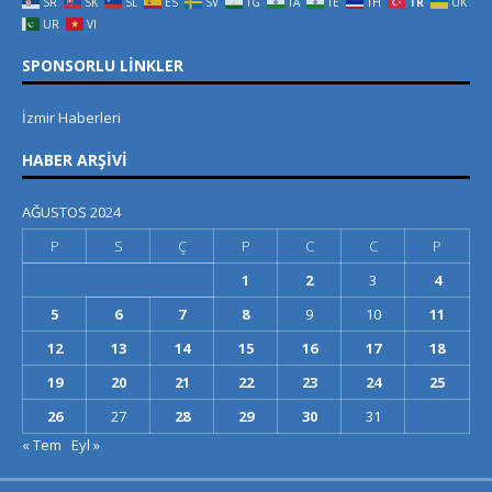
SR
SK
SL
ES
SV
TG
TA
TE
TH
TR
UK
UR
VI
SPONSORLU LINKLER
İzmir Haberleri
HABER ARŞIVI
AĞUSTOS 2024
P
S
Ç
P
C
C
P
1
2
3
4
5
6
7
8
9
10
11
12
13
14
15
16
17
18
19
20
21
22
23
24
25
26
27
28
29
30
31
« Tem
Eyl »