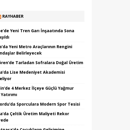
RAYHABER
ne’de Yeni Tren Garı İnşaatında Sona
şıldı
a’da Yeni Metro Araçlarının Rengini
ndaşlar Belirleyecek
ören’de Tarladan Sofralara Doğal Üretim
a’da Lise Medeniyet Akademisi
eliyor
in’de 4 Merkez İlçeye Güçlü Yağmur
 Yatırımı
nordu’da Sporculara Modern Spor Tesisi
la’da Çeltik Üretim Maliyeti Rekor
yede
tpaşa’da Çocukların Gelişimine