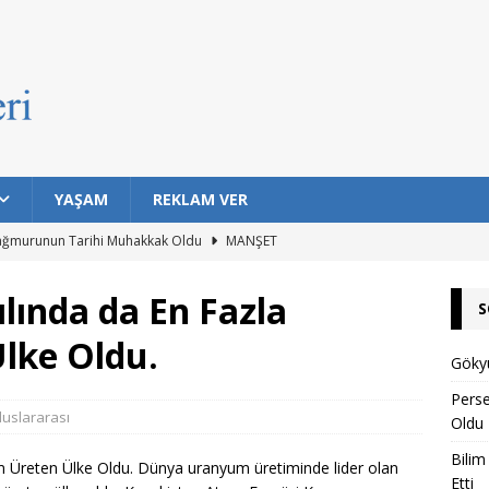
YAŞAM
REKLAM VER
ağmurunun Tarihi Muhakkak Oldu
MANŞET
ıklarda Bulaşıcı Kanser Tespit Etti
MANŞET
ılında da En Fazla
S
Hayat Barındırma İhtimali En Yüksek 7 Gezegen Açıklandı
lke Oldu.
Gökyü
n Eski Silahı Hangisi? Arkeolojik Bulgular Tarihe Işık Tutuyor
Pers
luslararası
Oldu
Bilim
rı Topuklu Yaylası’nda Buluşuyor
MANŞET
m Üreten Ülke Oldu. Dünya uranyum üretiminde lider olan
Etti