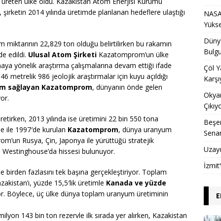
 üreten ülke oldu. Kazakistan Atom Enerjisi Kurumu
irketin 2014 yılında üretimde planlanan hedeflere ulaştığı
NASA 
Yükse
Dünya
m miktarının 22,829 ton olduğu belirtilirken bu rakamın
Bulgu
e edildi.
Ulusal Atom Şirketi
Kazatomprom’un ülke
aya yönelik araştırma çalışmalarına devam ettiği ifade
Çöl Y
6 metrelik 986 jeolojik araştırmalar için kuyu açıldığı
Karşı
hdam sağlayan Kazatomprom
, dünyanın önde gelen
Okyan
or.
Çıkıy
etirken, 2013 yılında ise üretimini 22 bin 550 tona
Beşer
me ile 1997′de kurulan
Kazatomprom
, dünya uranyum
Sena
rom’un Rusya, Çin, Japonya ile yürüttüğü stratejik
Uzay
keti Westinghouse’da hissesi bulunuyor.
İzmit
te birden fazlasını tek başına gerçekleştiriyor. Toplam
akistan’ı, yüzde 15,5′lik üretimle
Kanada ve yüzde
or. Böylece, üç ülke dünya toplam uranyum üretiminin
E
lyon 143 bin ton rezervle ilk sırada yer alırken, Kazakistan