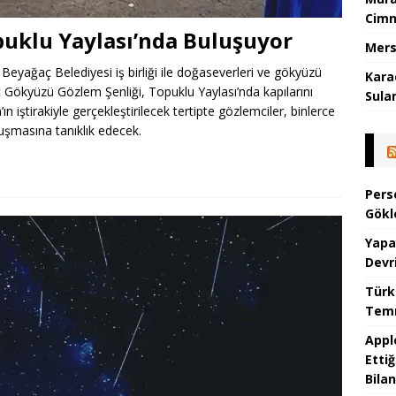
Cimn
puklu Yaylası’nda Buluşuyor
Mers
 Beyağaç Belediyesi iş birliği ile doğaseverleri ve gökyüzü
Kara
ç Gökyüzü Gözlem Şenliği, Topuklu Yaylası’nda kapılarını
Sula
 iştirakiyle gerçekleştirilecek tertipte gözlemciler, binlerce
luşmasına tanıklık edecek.
Pers
Gökl
Yapa
Devr
Türk
Temm
Appl
Ettiğ
Bilan