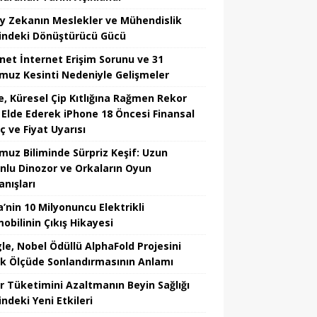
y Zekanın Meslekler ve Mühendislik
indeki Dönüştürücü Gücü
net İnternet Erişim Sorunu ve 31
uz Kesinti Nedeniyle Gelişmeler
e, Küresel Çip Kıtlığına Rağmen Rekor
r Elde Ederek iPhone 18 Öncesi Finansal
ç ve Fiyat Uyarısı
uz Biliminde Sürpriz Keşif: Uzun
nlu Dinozor ve Orkaların Oyun
anışları
’nin 10 Milyonuncu Elektrikli
obilinin Çıkış Hikayesi
le, Nobel Ödüllü AlphaFold Projesini
k Ölçüde Sonlandırmasının Anlamı
r Tüketimini Azaltmanın Beyin Sağlığı
ndeki Yeni Etkileri