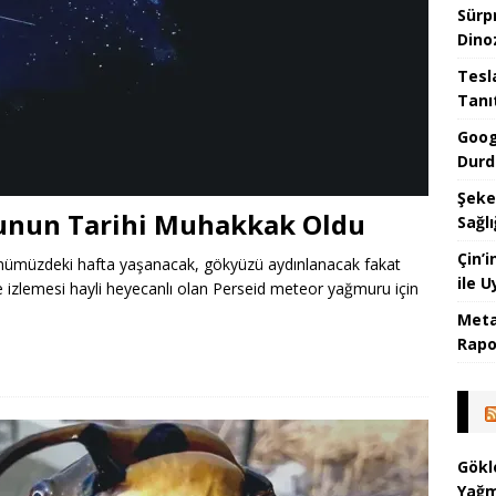
Sürp
Dino
Tesla
Tanı
Goog
Durd
Şeke
unun Tarihi Muhakkak Oldu
Sağlı
Çin’
i önümüzdeki hafta yaşanacak, gökyüzü aydınlanacak fakat
ile 
de izlemesi hayli heyecanlı olan Perseid meteor yağmuru için
Meta
Rapor
Gökl
Yağm