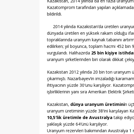
Kazakistan, 2014 yılında da en fazla uranyum
Kazatomprom tarafından yapılan açıklamada, ş
bildirildi.
2014 yılında Kazakistan’da üretilen uranyu
dünyada üretilen en yüksek rakam olduğu ifad
topraklarında uranyum kaynak tabanını artırm
edilirken; yıl boyunca, toplam hacmi 452 bin 94
vurgulandı. Halihazırda
25 bin kişiye isti
uranyum şirketlerinden biri olarak dikkat çekiy
Kazakistan 2012 yılında 20 bin ton uranyum ür
çıkarmıştı. Nazarbayev’in imzaladığı kararna
ihtiyacının yüzde 30′unu karşılıyor. Kazatomp
işbirliklerinin yanı sıra Amerikan Elektrik Şir
Kazakistan,
dünya uranyum üretimini
n üç
uranyum üretiminin yüzde 38′ini karşılayan Kaz
10,5′lik üretimle de Avustralya
takip ediy
yaklaşık yüzde 64′ünü karşılıyor.
Uranyum rezervleri bakımından Avustralya 1 mi