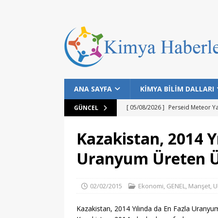
ANA SAYFA
KİMYA BİLİM DALLARI
[ 05/08/2026 ]
Perseid Meteor Y
GÜNCEL
[ 28/07/2026 ]
Bilim İnsanları Bal
Kazakistan, 2014 Y
[ 25/07/2026 ]
NASA Datalarıyla 
Uranyum Üreten Ü
MANŞET
[ 24/07/2026 ]
Dünyanın Bilinen E
02/02/2015
Ekonomi
,
GENEL
,
Manşet
,
U
MANŞET
[ 05/08/2026 ]
Gökyüzü Meraklıla
Kazakistan, 2014 Yılında da En Fazla Uranyu