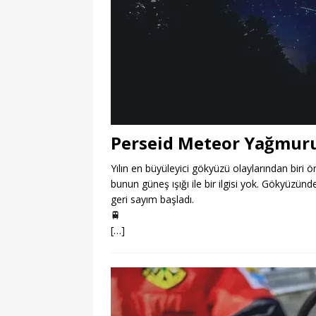
Perseid Meteor Yağmur
Yılın en büyüleyici gökyüzü olaylarından bir
bunun güneş ışığı ile bir ilgisi yok. Gökyüzün
geri sayım başladı.
🚆
[…]