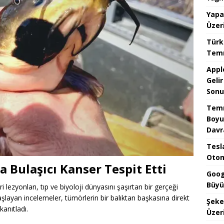
Yapa
Üzer
Türk
Temm
Appl
Geli
Sonu
Temm
Boyu
Davr
Tesla
Otom
a Bulaşıcı Kanser Tespit Etti
Goog
Büyü
i lezyonları, tıp ve biyoloji dünyasını şaşırtan bir gerçeği
başlayan incelemeler, tümörlerin bir balıktan başkasına direkt
Şeke
anıtladı.
Üzeri