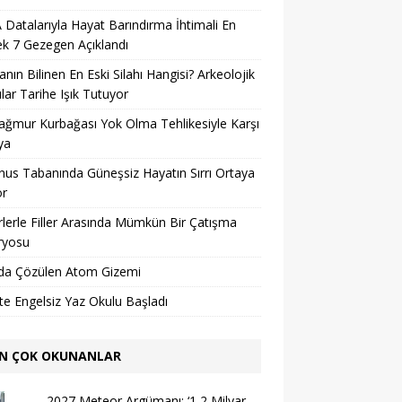
Datalarıyla Hayat Barındırma İhtimali En
k 7 Gezegen Açıklandı
nın Bilinen En Eski Silahı Hangisi? Arkeolojik
lar Tarihe Işık Tutuyor
ağmur Kurbağası Yok Olma Tehlikesiyle Karşı
ya
us Tabanında Güneşsiz Hayatın Sırrı Ortaya
or
lerle Filler Arasında Mümkün Bir Çatışma
ryosu
da Çözülen Atom Gizemi
’te Engelsiz Yaz Okulu Başladı
N ÇOK OKUNANLAR
2027 Meteor Argümanı: ‘1,2 Milyar