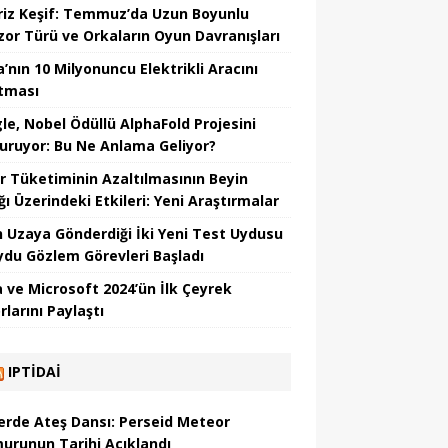
riz Keşif: Temmuz’da Uzun Boyunlu
zor Türü ve Orkaların Oyun Davranışları
’nın 10 Milyonuncu Elektrikli Aracını
tması
le, Nobel Ödüllü AlphaFold Projesini
uruyor: Bu Ne Anlama Geliyor?
r Tüketiminin Azaltılmasının Beyin
ğı Üzerindeki Etkileri: Yeni Araştırmalar
in Uzaya Gönderdiği İki Yeni Test Uydusu
Uydu Gözlem Görevleri Başladı
 ve Microsoft 2024’ün İlk Çeyrek
larını Paylaştı
IPTIDAI
erde Ateş Dansı: Perseid Meteor
urunun Tarihi Açıklandı