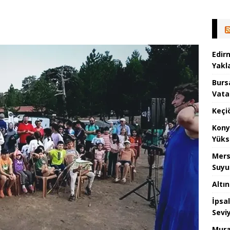
Edir
Yakla
Burs
Vata
Keçi
Kony
Yüks
Mers
Suyu
Altı
İpsa
Sevi
Mura