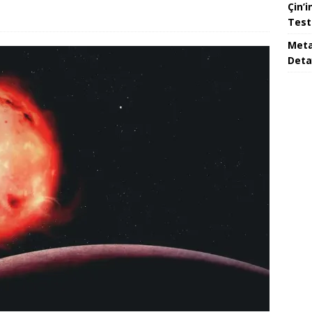
Çin’i
Test
Meta
Deta