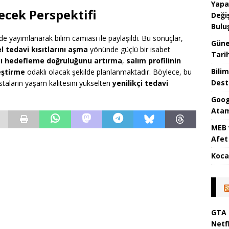
Yapa
ecek Perspektifi
Değiş
Bulu
de yayımlanarak bilim camiası ile paylaşıldı. Bu sonuçlar,
Güne
l tedavi kısıtlarını aşma
yönünde güçlü bir isabet
Tari
sı hedefleme doğruluğunu artırma
,
salım profilinin
Bilim
leştirme
odaklı olacak şekilde planlanmaktadır. Böylece, bu
Dest
astaların yaşam kalitesini yükselten
yenilikçi tedavi
Goog
Atam
MEB 
Afet 
Koca
GTA 
Netfl