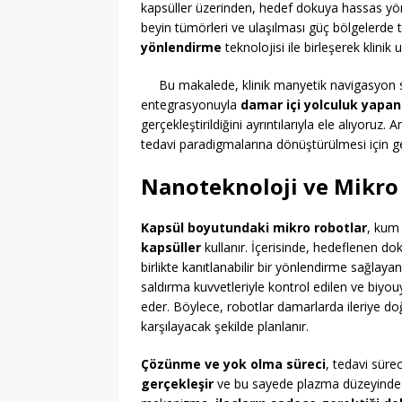
kapsüller üzerinden, hedef dokuya hassas yön
beyin tümörleri ve ulaşılması güç bölgelerde 
yönlendirme
teknolojisi ile birleşerek klinik
Bu makalede, klinik manyetik navigasyon s
entegrasyonuyla
damar içi yolculuk yapan
gerçekleştirildiğini ayrıntılarıyla ele alıyoruz. 
tedavi paradigmalarına dönüştürülmesi için g
Nanoteknoloji ve Mikro
Kapsül boyutundaki mikro robotlar
, kum
kapsüller
kullanır. İçerisinde, hedeflenen d
birlikte kanıtlanabilir bir yönlendirme sağlaya
saldırma kuvvetleriyle kontrol edilen ve biyo
eder. Böylece, robotlar damarlarda ileriye do
karşılayacak şekilde planlanır.
Çözünme ve yok olma süreci
, tedavi sür
gerçekleşir
ve bu sayede plazma düzeyinde atı