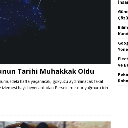
İnsa
Güne
Çözü
Bilim
Kanı
Goog
Yöne
Elect
ve B
unun Tarihi Muhakkak Oldu
Peki
Robo
i önümüzdeki hafta yaşanacak, gökyüzü aydınlanacak fakat
de izlemesi hayli heyecanlı olan Perseid meteor yağmuru için