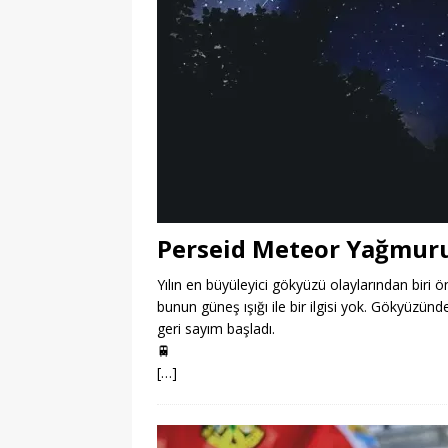
Perseid Meteor Yağmur
Yılın en büyüleyici gökyüzü olaylarından bir
bunun güneş ışığı ile bir ilgisi yok. Gökyüzün
geri sayım başladı.
🚆
[…]