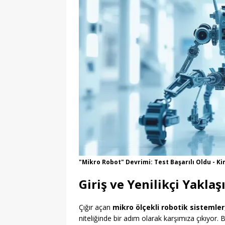
"Mikro Robot" Devrimi: Test Başarılı Oldu - K
Giriş ve Yenilikçi Yakla
Çığır açan
mikro ölçekli robotik sistemler
niteliğinde bir adım olarak karşımıza çıkıyor. B