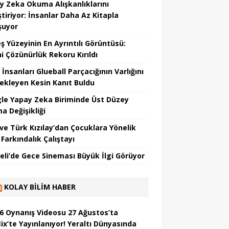
y Zeka Okuma Alışkanlıklarını
tiriyor: İnsanlar Daha Az Kitapla
şuyor
ş Yüzeyinin En Ayrıntılı Görüntüsü:
hi Çözünürlük Rekoru Kırıldı
 İnsanları Glueball Parçacığının Varlığını
ekleyen Kesin Kanıt Buldu
le Yapay Zeka Biriminde Üst Düzey
a Değişikliği
ve Türk Kızılay’dan Çocuklara Yönelik
Farkındalık Çalıştayı
eli’de Gece Sineması Büyük İlgi Görüyor
KOLAY BILIM HABER
6 Oynanış Videosu 27 Ağustos’ta
ix’te Yayınlanıyor! Yeraltı Dünyasında