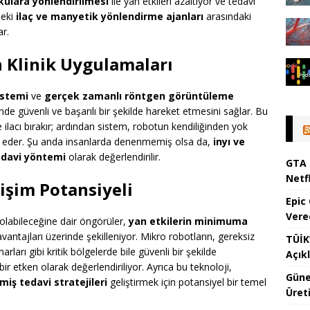
kulara yönlendirilmesi
ile yan etkileri azaltıyor ve tedavi
deki
ilaç ve manyetik yönlendirme ajanları
arasındaki
ar.
Klinik Uygulamaları
istemi
ve
gerçek zamanlı röntgen görüntüleme
inde güvenli ve başarılı bir şekilde hareket etmesini sağlar. Bu
ilacı bırakır; ardından sistem, robotun kendiliğinden yok
nti eder. Şu anda insanlarda denenmemiş olsa da,
inyı ve
edavi yöntemi
olarak değerlendirilir.
GTA 
Netfl
rişim Potansiyeli
Epic
Vere
 olabileceğine dair öngörüler,
yan etkilerin minimuma
vantajları üzerinde şekilleniyor. Mikro robotların, gereksiz
TÜİK’
arı gibi kritik bölgelerde bile güvenli bir şekilde
Açık
bir etken olarak değerlendiriliyor. Ayrıca bu teknoloji,
Güne
lmiş tedavi stratejileri
geliştirmek için potansiyel bir temel
Üreti