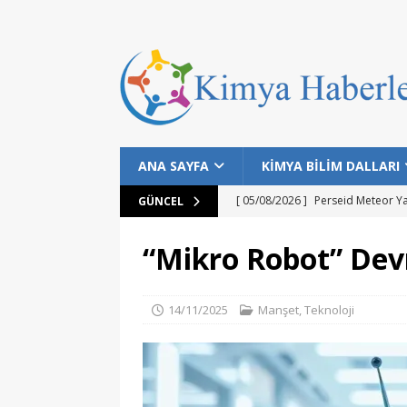
ANA SAYFA
KİMYA BİLİM DALLARI
[ 05/08/2026 ]
Perseid Meteor Y
GÜNCEL
[ 28/07/2026 ]
Bilim İnsanları Bal
“Mikro Robot” Devr
[ 25/07/2026 ]
NASA Datalarıyla 
MANŞET
14/11/2025
Manşet
,
Teknoloji
[ 24/07/2026 ]
Dünyanın Bilinen E
MANŞET
[ 05/08/2026 ]
Gökyüzü Meraklıla