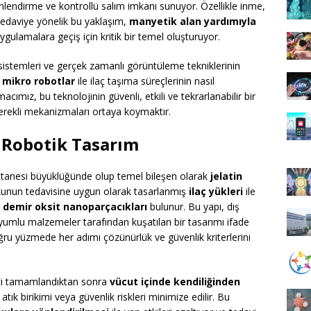
lendirme ve kontrollü salım imkanı sunuyor. Özellikle inme,
tedaviye yönelik bu yaklaşım,
manyetik alan yardımıyla
 uygulamalara geçiş için kritik bir temel oluşturuyor.
istemleri ve gerçek zamanlı görüntüleme tekniklerinin
 mikro robotlar
ile ilaç taşıma süreçlerinin nasıl
Amacımız, bu teknolojinin güvenli, etkili ve tekrarlanabilir bir
erekli mekanizmaları ortaya koymaktır.
 Robotik Tasarım
 tanesi büyüklüğünde olup temel bileşen olarak
jelatin
okunun tedavisine uygun olarak tasarlanmış
ilaç yükleri
ile
n
demir oksit nanoparçacıkları
bulunur. Bu yapı, dış
uyumlu malzemeler tarafından kuşatılan bir tasarımı ifade
ğru yüzmede her adımı çözünürlük ve güvenlik kriterlerini
eci tamamlandıktan sonra
vücut içinde kendiliğinden
k birikimi veya güvenlik riskleri minimize edilir. Bu