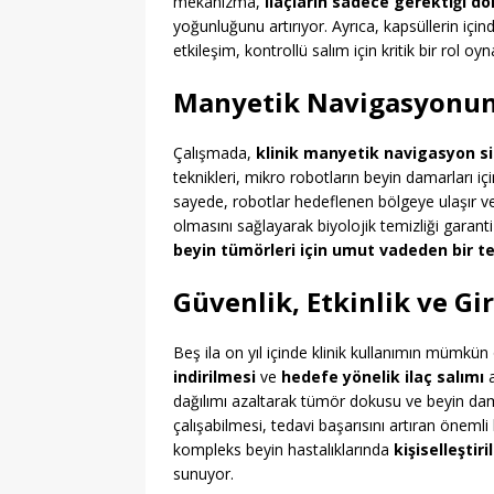
mekanizma,
ilaçların sadece gerektiği do
yoğunluğunu artırıyor. Ayrıca, kapsüllerin için
etkileşim, kontrollü salım için kritik bir rol oyn
Manyetik Navigasyonun 
Çalışmada,
klinik manyetik navigasyon s
teknikleri, mikro robotların beyin damarları iç
sayede, robotlar hedeflenen bölgeye ulaşır ve 
olmasını sağlayarak biyolojik temizliği gara
beyin tümörleri için umut vadeden bir t
Güvenlik, Etkinlik ve Gi
Beş ila on yıl içinde klinik kullanımın mümkün
indirilmesi
ve
hedefe yönelik ilaç salımı
a
dağılımı azaltarak tümör dokusu ve beyin damarl
çalışabilmesi, tedavi başarısını artıran önemli 
kompleks beyin hastalıklarında
kişiselleştiri
sunuyor.