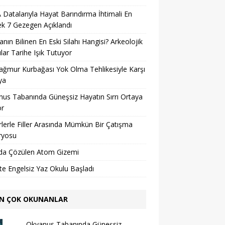
Datalarıyla Hayat Barındırma İhtimali En
k 7 Gezegen Açıklandı
nın Bilinen En Eski Silahı Hangisi? Arkeolojik
lar Tarihe Işık Tutuyor
ağmur Kurbağası Yok Olma Tehlikesiyle Karşı
ya
us Tabanında Güneşsiz Hayatın Sırrı Ortaya
or
lerle Filler Arasında Mümkün Bir Çatışma
ryosu
da Çözülen Atom Gizemi
’te Engelsiz Yaz Okulu Başladı
N ÇOK OKUNANLAR
Okyanus Tabanında Güneşsiz