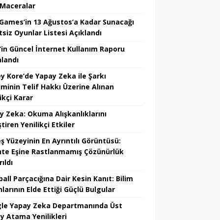
 Maceralar
 Games’in 13 Ağustos’a Kadar Sunacağı
tsiz Oyunlar Listesi Açıklandı
’in Güncel İnternet Kullanım Raporu
nlandı
y Kore’de Yapay Zeka ile Şarkı
iminin Telif Hakkı Üzerine Alınan
ikçi Karar
y Zeka: Okuma Alışkanlıklarını
tiren Yenilikçi Etkiler
ş Yüzeyinin En Ayrıntılı Görüntüsü:
hte Eşine Rastlanmamış Çözünürlük
ıldı
all Parçacığına Dair Kesin Kanıt: Bilim
larının Elde Ettiği Güçlü Bulgular
le Yapay Zeka Departmanında Üst
y Atama Yenilikleri