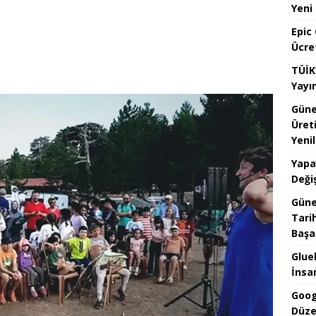
Yeni
Epic
Ücre
TÜİK
Yayı
Güne
Üret
Yenil
Yapa
Değiş
Güne
Tari
Başar
Glueb
İnsan
Goog
Düze