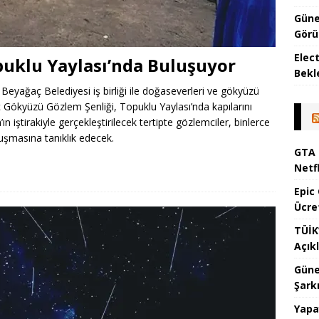
Güne
Görül
Elec
puklu Yaylası’nda Buluşuyor
Bekl
 Beyağaç Belediyesi iş birliği ile doğaseverleri ve gökyüzü
ç Gökyüzü Gözlem Şenliği, Topuklu Yaylası’nda kapılarını
 iştirakiyle gerçekleştirilecek tertipte gözlemciler, binlerce
luşmasına tanıklık edecek.
GTA 
Netf
Epic
Ücre
TÜİK
Açık
Güne
Şark
Yapa