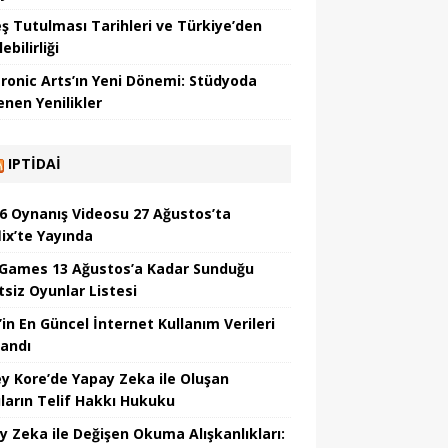
ş Tutulması Tarihleri ve Türkiye’den
ebilirliği
tronic Arts’ın Yeni Dönemi: Stüdyoda
enen Yenilikler
IPTIDAI
6 Oynanış Videosu 27 Ağustos’ta
lix’te Yayında
 Games 13 Ağustos’a Kadar Sunduğu
tsiz Oyunlar Listesi
’in En Güncel İnternet Kullanım Verileri
landı
y Kore’de Yapay Zeka ile Oluşan
ıların Telif Hakkı Hukuku
y Zeka ile Değişen Okuma Alışkanlıkları: