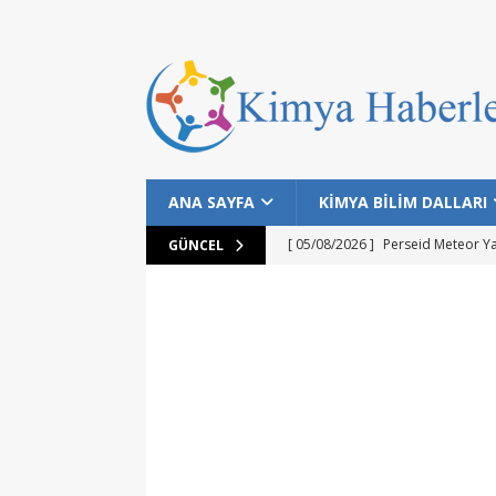
ANA SAYFA
KİMYA BİLİM DALLARI
[ 05/08/2026 ]
Perseid Meteor Y
GÜNCEL
[ 28/07/2026 ]
Bilim İnsanları Bal
[ 25/07/2026 ]
NASA Datalarıyla 
MANŞET
[ 24/07/2026 ]
Dünyanın Bilinen E
MANŞET
[ 05/08/2026 ]
Gökyüzü Meraklıla