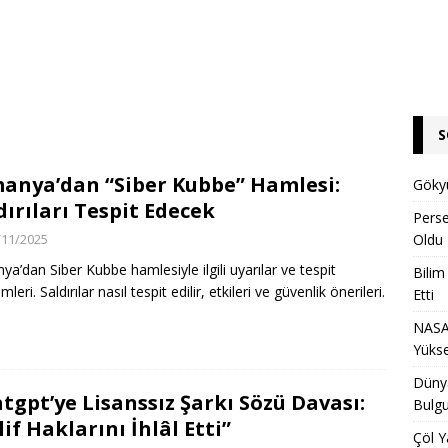
S
anya’dan “Siber Kubbe” Hamlesi:
Gökyü
dırıları Tespit Edecek
Pers
/11/2025
Oldu
ya’dan Siber Kubbe hamlesiyle ilgili uyarılar ve tespit
Bilim
leri. Saldırılar nasıl tespit edilir, etkileri ve güvenlik önerileri.
Etti
NASA 
Yükse
Dünya
tgpt’ye Lisanssız Şarkı Sözü Davası:
Bulgu
lif Haklarını İhlâl Etti”
Çöl Y