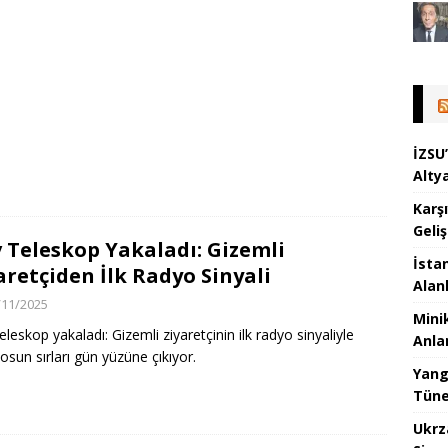
İZSU’
Alty
Karş
Geli
 Teleskop Yakaladı: Gizemli
İstan
aretçiden İlk Radyo Sinyali
Alan
/11/2025
Mini
eleskop yakaladı: Gizemli ziyaretçinin ilk radyo sinyaliyle
Anlam
sun sırları gün yüzüne çıkıyor.
Yang
Tünel
Ukrz