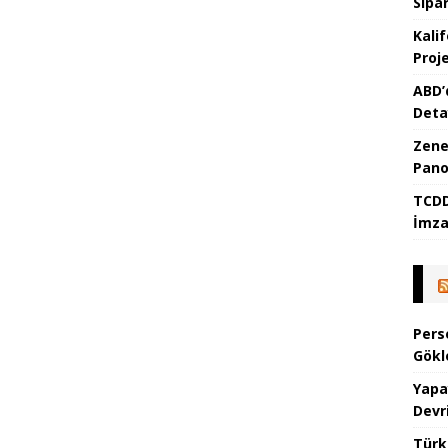
Sipar
Kali
Proje
ABD’
Detay
Zene
Pano
TCDD
İmza
Pers
Gökl
Yapa
Devr
Türk