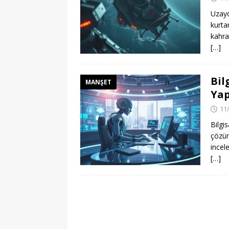
Uzayd
kurta
kahra
[…]
Bil
MANŞET
Yap
11
Bilgi
çözüm
incel
[…]