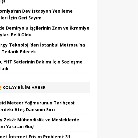
işi
forniya’nın Dev İstasyon Yenileme
leri İçin Geri Sayım
de Demiryolu İşçilerinin Zam ve İkramiye
ları Belli Oldu
rgy Teknoloji’den İstanbul Metrosu’na
 Tedarik Edecek
, YHT Setlerinin Bakımı İçin Sözleşme
ladı
KOLAY BILIM HABER
eid Meteor Yağmurunun Tarihçesi:
erdeki Ateş Dansının Sırrı
y Zekâ: Mühendislik ve Mesleklerde
im Yaratan Güç!
net İnternet Erişim Problemi: 31