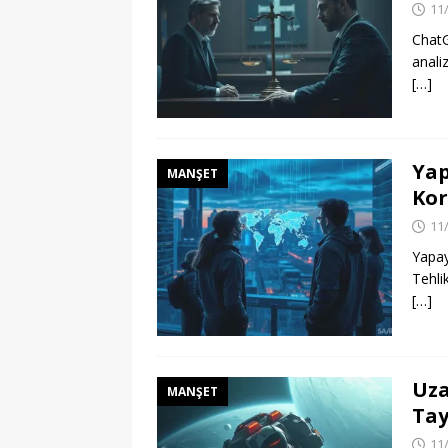
11
ChatG
analiz
[…]
Yap
MANŞET
Kor
11
Yapay
Tehlik
[…]
Uza
MANŞET
Tay
11