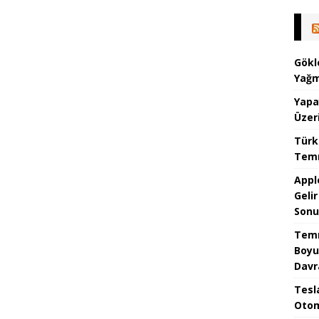
Gökl
Yağm
Yapa
Üzer
Türk
Temm
Appl
Geli
Sonu
Temm
Boyu
Davr
Tesla
Otom