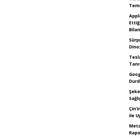
Temm
Appl
Ettiğ
Bilan
Sürp
Dino
Tesla
Tanı
Goog
Durd
Şeke
Sağlı
Çin’
ile 
Meta
Rapor