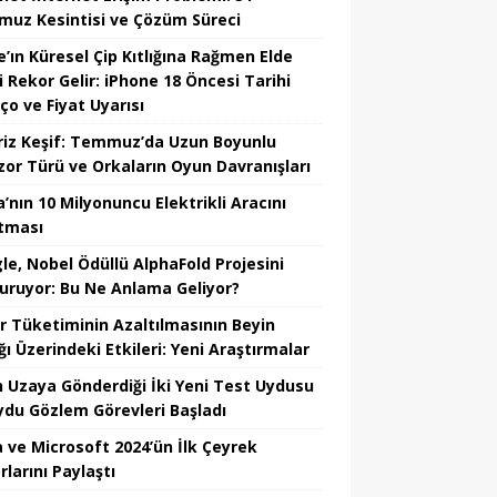
uz Kesintisi ve Çözüm Süreci
e’ın Küresel Çip Kıtlığına Rağmen Elde
i Rekor Gelir: iPhone 18 Öncesi Tarihi
ço ve Fiyat Uyarısı
riz Keşif: Temmuz’da Uzun Boyunlu
zor Türü ve Orkaların Oyun Davranışları
’nın 10 Milyonuncu Elektrikli Aracını
tması
le, Nobel Ödüllü AlphaFold Projesini
uruyor: Bu Ne Anlama Geliyor?
r Tüketiminin Azaltılmasının Beyin
ğı Üzerindeki Etkileri: Yeni Araştırmalar
in Uzaya Gönderdiği İki Yeni Test Uydusu
Uydu Gözlem Görevleri Başladı
 ve Microsoft 2024’ün İlk Çeyrek
larını Paylaştı