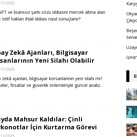
/11/2025
Karşı
PT ve lisanssız şarkı sözü iddiasını mercek altına alan
Okyan
: telif hakları ihlali iddiası nasıl sonuçlanır?
Çıkıy
Beşer
Sena
Uzay
ay Zekâ Ajanları, Bilgisayar
İzmit
sanlarının Yeni Silahı Olabilir
/11/2025
E
 zekâ ajanları, bilgisayar korsanlarının yeni silahı mı?
eler, fırsatlar ve güvenlik önlemleriyle güncel analiz.
yda Mahsur Kaldılar: Çinli
konotlar İçin Kurtarma Görevi
/11/2025