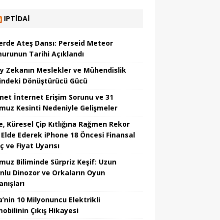
IPTIDAI
erde Ateş Dansı: Perseid Meteor
urunun Tarihi Açıklandı
y Zekanın Meslekler ve Mühendislik
indeki Dönüştürücü Gücü
net İnternet Erişim Sorunu ve 31
uz Kesinti Nedeniyle Gelişmeler
e, Küresel Çip Kıtlığına Rağmen Rekor
r Elde Ederek iPhone 18 Öncesi Finansal
ç ve Fiyat Uyarısı
uz Biliminde Sürpriz Keşif: Uzun
nlu Dinozor ve Orkaların Oyun
anışları
’nin 10 Milyonuncu Elektrikli
obilinin Çıkış Hikayesi