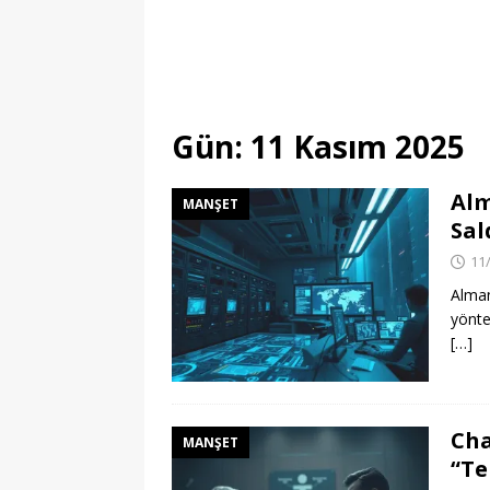
Gün:
11 Kasım 2025
Alm
MANŞET
Sal
11
Alman
yöntem
[…]
Cha
MANŞET
“Te