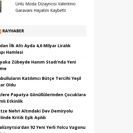
Ünlü Moda Dizayncısı Valentino
Garavani Hayatını Kaybetti
RAYHABER
dan İlk Altı Ayda 4,6 Milyar Liralık
apı Hamlesi
ıyaka Zübeyde Hanım Stadı’nda Yeni
şme
bulluların Katılımcı Bütçe Tercihi Yeşil
lar Oldu
klere Papatya Gönüllülerinden Çocuklara
lı Etkinlik
tze Nehri Altındaki Dev Demiryolu
inde Kritik Eşik Aşıldı
aliznytsia’dan 92 Yeni Yerli Yolcu Vagonu