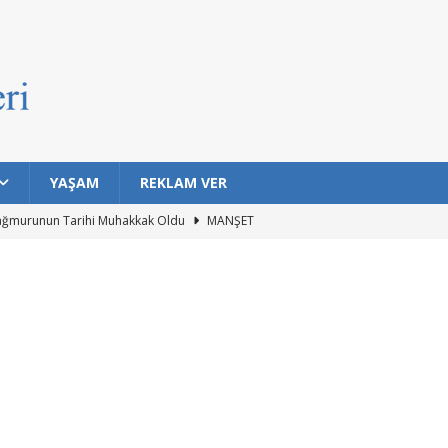
YAŞAM
REKLAM VER
ağmurunun Tarihi Muhakkak Oldu
MANŞET
ıklarda Bulaşıcı Kanser Tespit Etti
MANŞET
Hayat Barındırma İhtimali En Yüksek 7 Gezegen Açıklandı
n Eski Silahı Hangisi? Arkeolojik Bulgular Tarihe Işık Tutuyor
rı Topuklu Yaylası’nda Buluşuyor
MANŞET