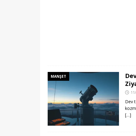
Dev
MANŞET
Ziy
11
Dev t
kozmo
[…]