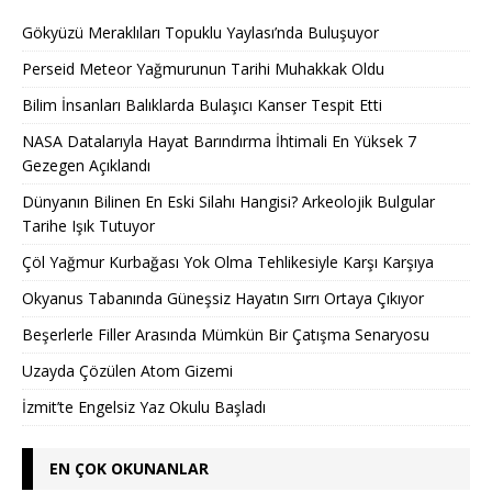
Gökyüzü Meraklıları Topuklu Yaylası’nda Buluşuyor
Perseid Meteor Yağmurunun Tarihi Muhakkak Oldu
Bilim İnsanları Balıklarda Bulaşıcı Kanser Tespit Etti
NASA Datalarıyla Hayat Barındırma İhtimali En Yüksek 7
Gezegen Açıklandı
Dünyanın Bilinen En Eski Silahı Hangisi? Arkeolojik Bulgular
Tarihe Işık Tutuyor
Çöl Yağmur Kurbağası Yok Olma Tehlikesiyle Karşı Karşıya
Okyanus Tabanında Güneşsiz Hayatın Sırrı Ortaya Çıkıyor
Beşerlerle Filler Arasında Mümkün Bir Çatışma Senaryosu
Uzayda Çözülen Atom Gizemi
İzmit’te Engelsiz Yaz Okulu Başladı
EN ÇOK OKUNANLAR