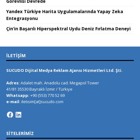
Görevlisi Devrede
Yandex Türkiye Harita Uygulamalarında Yapay Zeka
Entegrasyonu
Çin’in Başarılı Hiperspektral Uydu Deniz Fırlatma Deneyi
İLETIŞIM
SUCUDO Dijital Medya Reklam Ajansı Hizmetleri Ltd. Şti.
Adres:
Adalet mah. Anadolu cad. Megapol Tower
41/81 35530 Bayraklı İzmir / Türkiye
Whatsapp:
+90 (553) 770 52 69
e-mail:
iletisim[at]sucudo.com
SITELERIMIZ