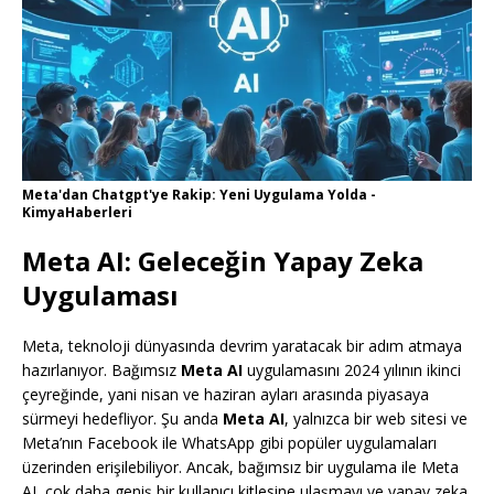
Meta'dan Chatgpt'ye Rakip: Yeni Uygulama Yolda -
KimyaHaberleri
Meta AI: Geleceğin Yapay Zeka
Uygulaması
Meta, teknoloji dünyasında devrim yaratacak bir adım atmaya
hazırlanıyor. Bağımsız
Meta AI
uygulamasını 2024 yılının ikinci
çeyreğinde, yani nisan ve haziran ayları arasında piyasaya
sürmeyi hedefliyor. Şu anda
Meta AI
, yalnızca bir web sitesi ve
Meta’nın Facebook ile WhatsApp gibi popüler uygulamaları
üzerinden erişilebiliyor. Ancak, bağımsız bir uygulama ile Meta
AI, çok daha geniş bir kullanıcı kitlesine ulaşmayı ve yapay zeka