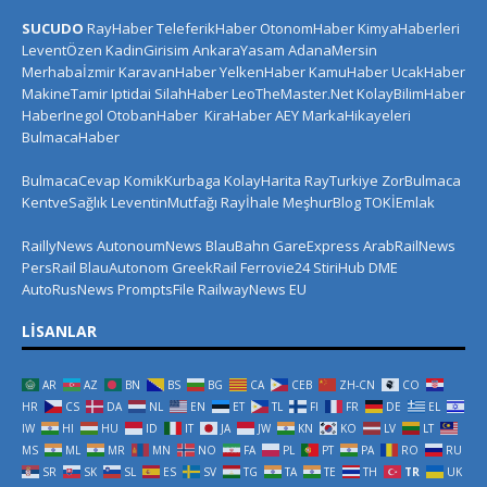
SUCUDO
RayHaber
TeleferikHaber
OtonomHaber
KimyaHaberleri
LeventÖzen
KadinGirisim
AnkaraYasam
AdanaMersin
Merhabaİzmir
KaravanHaber
YelkenHaber
KamuHaber
UcakHaber
MakineTamir
Iptidai
SilahHaber
LeoTheMaster.Net
KolayBilimHaber
HaberInegol
OtobanHaber
KiraHaber
AEY
MarkaHikayeleri
BulmacaHaber
BulmacaCevap
KomikKurbaga
KolayHarita
RayTurkiye
ZorBulmaca
KentveSağlık
LeventinMutfağı
Rayİhale
MeşhurBlog
TOKİEmlak
RaillyNews
AutonoumNews
BlauBahn
GareExpress
ArabRailNews
PersRail
BlauAutonom
GreekRail
Ferrovie24
StiriHub
DME
AutoRusNews
PromptsFile
RailwayNews EU
LISANLAR
AR
AZ
BN
BS
BG
CA
CEB
ZH-CN
CO
HR
CS
DA
NL
EN
ET
TL
FI
FR
DE
EL
IW
HI
HU
ID
IT
JA
JW
KN
KO
LV
LT
MS
ML
MR
MN
NO
FA
PL
PT
PA
RO
RU
SR
SK
SL
ES
SV
TG
TA
TE
TH
TR
UK