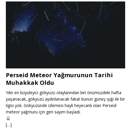
Perseid Meteor Yağmurunun Tarihi
Muhakkak Oldu
Yılın en büyüleyici gökyüzü olaylarından biri önümüzdeki hafta
yaşanacak, gökyüzü aydınlanacak fakat bunun güneş ışığı ile bir
ilgisi yok. Gökyüzünde izlemesi hayli heyecanlı olan Perseid
meteor yağmuru için geri sayım başladı.
[…]