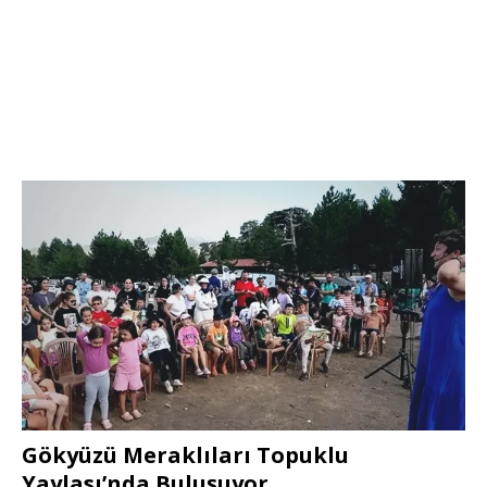
Gökyüzü Meraklıları Topuklu
Yaylası’nda Buluşuyor