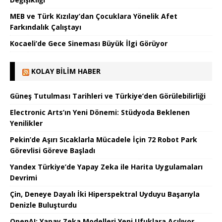
MEB ve Türk Kızılay’dan Çocuklara Yönelik Afet
Farkındalık Çalıştayı
Kocaeli’de Gece Sineması Büyük İlgi Görüyor
KOLAY BILIM HABER
Güneş Tutulması Tarihleri ve Türkiye’den Görülebilirliği
Electronic Arts’ın Yeni Dönemi: Stüdyoda Beklenen
Yenilikler
Pekin’de Aşırı Sıcaklarla Mücadele İçin 72 Robot Park
Görevlisi Göreve Başladı
Yandex Türkiye’de Yapay Zeka ile Harita Uygulamaları
Devrimi
Çin, Deneye Dayalı İki Hiperspektral Uyduyu Başarıyla
Denizle Buluşturdu
OpenAI: Yapay Zeka Modelleri Yeni Ufuklara Açılıyor