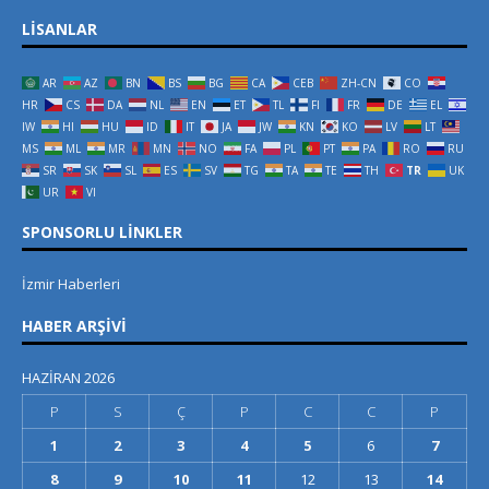
LISANLAR
AR
AZ
BN
BS
BG
CA
CEB
ZH-CN
CO
HR
CS
DA
NL
EN
ET
TL
FI
FR
DE
EL
IW
HI
HU
ID
IT
JA
JW
KN
KO
LV
LT
MS
ML
MR
MN
NO
FA
PL
PT
PA
RO
RU
SR
SK
SL
ES
SV
TG
TA
TE
TH
TR
UK
UR
VI
SPONSORLU LINKLER
İzmir Haberleri
HABER ARŞIVI
HAZIRAN 2026
P
S
Ç
P
C
C
P
1
2
3
4
5
6
7
8
9
10
11
12
13
14