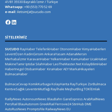
41/81 35530 Bayraklı İzmir / Türkiye
Whatsapp:
+90 (553) 770 52 69
e-mail:
iletisim[at]sucudo.com
SITELERIMIZ
SUCUDO
RayHaber
TeleferikHaber
OtonomHaber
KimyaHaberleri
LeventÖzen
KadinGirisim
AnkaraYasam
AdanaMersin
Merhabaİzmir
KaravanHaber
YelkenHaber
KamuHaber
UcakHaber
MakineTamir
Iptidai
SilahHaber
LeoTheMaster.Net
KolayBilimHaber
HaberInegol
OtobanHaber
KiraHaber
AEY
MarkaHikayeleri
BulmacaHaber
BulmacaCevap
KomikKurbaga
KolayHarita
RayTurkiye
ZorBulmaca
KentveSağlık
LeventinMutfağı
Rayİhale
MeşhurBlog
TOKİEmlak
RaillyNews
AutonoumNews
BlauBahn
GareExpress
ArabRailNews
PersRail
BlauAutonom
GreekRail
Ferrovie24
StiriHub
DME
AutoRusNews
PromptsFile
RailwayNews EU