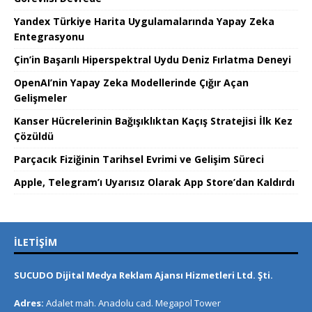
Yandex Türkiye Harita Uygulamalarında Yapay Zeka
Entegrasyonu
Çin’in Başarılı Hiperspektral Uydu Deniz Fırlatma Deneyi
OpenAI’nin Yapay Zeka Modellerinde Çığır Açan
Gelişmeler
Kanser Hücrelerinin Bağışıklıktan Kaçış Stratejisi İlk Kez
Çözüldü
Parçacık Fiziğinin Tarihsel Evrimi ve Gelişim Süreci
Apple, Telegram’ı Uyarısız Olarak App Store’dan Kaldırdı
İLETIŞIM
SUCUDO Dijital Medya Reklam Ajansı Hizmetleri Ltd. Şti.
Adres:
Adalet mah. Anadolu cad. Megapol Tower