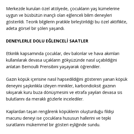
Merkezde kurulan özel atölyede, çocukların yaş kümelerine
uygun ve büsbütün inançlı olan eğlenceli bilim deneyleri
gösterildi. Teorik bilgilerin pratikle birleştirildiği bu özel aktiflikte,
adeta görsel bir şölen yaşandı.
DENEYLERLE DOLU EĞLENCELİ SAATLER
Etkinlik kapsamında çocuklar, dev balonlar ve hava akımları
kullanılarak devasa uçakların gökyüzünde nasıl uçabildiğini
anlatan Bernoulli Prensibini yaşayarak öğrendiler.
Gazın köpük içerisine nasıl hapsedildiğini gösteren yanan köpük
deneyini şaşkınlıkla izleyen minikler, karbondioksit gazının
sıkışarak kuru buza dönüşmesini ve etrafa yayılan devasa sis
bulutlarını da meraklı gözlerle incelediler.
Kaplardan taşan rengârenk köpüklerin oluşturduğu fildişi
macunu deneyi ise çocuklara hususun hallerini ve tepki
suratlarını mükemmel bir gösteri eşliğinde sundu.