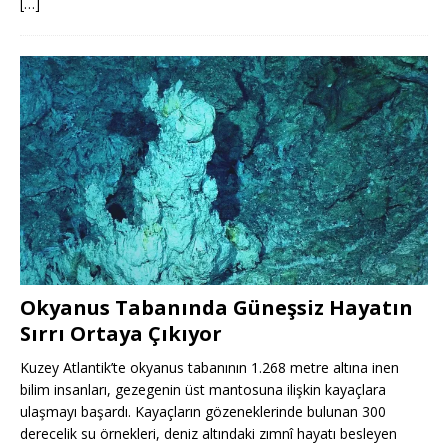
[…]
Okyanus Tabanında Güneşsiz Hayatın
Sırrı Ortaya Çıkıyor
Kuzey Atlantik’te okyanus tabanının 1.268 metre altına inen
bilim insanları, gezegenin üst mantosuna ilişkin kayaçlara
ulaşmayı başardı. Kayaçların gözeneklerinde bulunan 300
derecelik su örnekleri, deniz altındaki zımnî hayatı besleyen