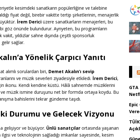
eriyetle kesimdeki sanatkarın popülerliğine ve talebine
dığı fiyat değil, birebir vakitte tertip şirketlerinin, menajerlik
büyüktür.
İrem Derici
üzere sanatkarların menajerleri, bu
alebi göz önünde bulundurur. Ayrıyeten, bu programların
k vakit, yıldızlar sahne dışında çeşitli sponsorluk
gelir sağlar.
alın’a Yönelik Çarpıcı Yanıtı
kat alımlı sorulardan biri,
Demet Akalın’ı sevip
ranlarını ve müzik severleri ziyadesiyle etkiledi.
İrem Derici
,
in ikonu. Kendi kendine küstü. Hâlâ sahnemde müziklerini
GTA 
nı ve müzik ismine duruşunu net bir formda ortaya koydu. Bu
Netfl
nışma bahislerini tekrar gündeme taşıdı.
Epic
iki Durumu ve Gelecek Vizyonu
Vere
TÜİK’
a gelişiyor ve büyüyor.
Ünlü sanatçılar
ortasında yaşanan
Açık
 ilgisi ve teknolojinin sağladığı imkanlar sayesinde, kesim
Güne