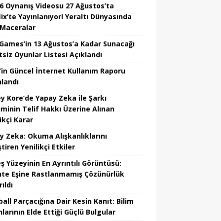
6 Oynanış Videosu 27 Ağustos’ta
ix’te Yayınlanıyor! Yeraltı Dünyasında
 Maceralar
 Games’in 13 Ağustos’a Kadar Sunacağı
tsiz Oyunlar Listesi Açıklandı
’in Güncel İnternet Kullanım Raporu
nlandı
y Kore’de Yapay Zeka ile Şarkı
iminin Telif Hakkı Üzerine Alınan
ikçi Karar
y Zeka: Okuma Alışkanlıklarını
tiren Yenilikçi Etkiler
ş Yüzeyinin En Ayrıntılı Görüntüsü:
hte Eşine Rastlanmamış Çözünürlük
ıldı
all Parçacığına Dair Kesin Kanıt: Bilim
larının Elde Ettiği Güçlü Bulgular