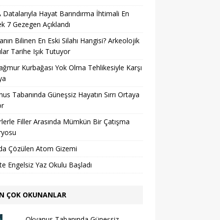
Datalarıyla Hayat Barındırma İhtimali En
k 7 Gezegen Açıklandı
nın Bilinen En Eski Silahı Hangisi? Arkeolojik
lar Tarihe Işık Tutuyor
ağmur Kurbağası Yok Olma Tehlikesiyle Karşı
ya
us Tabanında Güneşsiz Hayatın Sırrı Ortaya
or
lerle Filler Arasında Mümkün Bir Çatışma
ryosu
da Çözülen Atom Gizemi
’te Engelsiz Yaz Okulu Başladı
N ÇOK OKUNANLAR
Okyanus Tabanında Güneşsiz