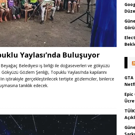
Goog
Düze
Güne
Görül
Elec
Bekl
puklu Yaylası’nda Buluşuyor
 Beyağaç Belediyesi iş birliği ile doğaseverleri ve gökyüzü
ç Gökyüzü Gözlem Şenliği, Topuklu Yaylası’nda kapılarını
GTA 
 iştirakiyle gerçekleştirilecek tertipte gözlemciler, binlerce
Netf
luşmasına tanıklık edecek.
Epic
Ücre
TÜİK
Açık
Güne
Şark