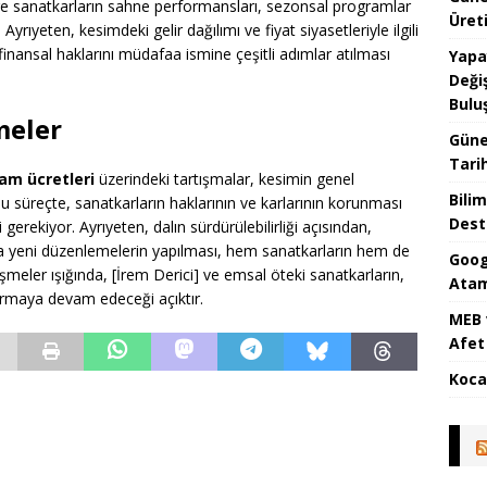
e sanatkarların sahne performansları, sezonsal programlar
Üreti
Ayrıyeten, kesimdeki gelir dağılımı ve fiyat siyasetleriyle ilgili
inansal haklarını müdafaa ismine çeşitli adımlar atılması
Yapa
Değiş
Bulu
meler
Güne
Tari
ram ücretleri
üzerindeki tartışmalar, kesimin genel
Bilim
Bu süreçte, sanatkarların haklarının ve karlarının korunması
Dest
erekiyor. Ayrıyeten, dalın sürdürülebilirliği açısından,
nda yeni düzenlemelerin yapılması, hem sanatkarların hem de
Goog
şmeler ışığında, [İrem Derici] ve emsal öteki sanatkarların,
Atam
urmaya devam edeceği açıktır.
MEB 
Afet 
Koca