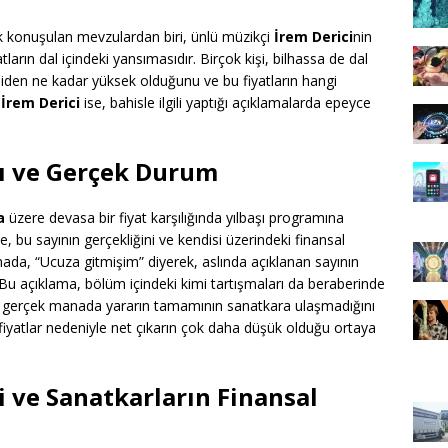
 konuşulan mevzulardan biri, ünlü müzikçi
İrem Derici
nin
yatların dal içindeki yansımasıdır. Birçok kişi, bilhassa de dal
ahiden ne kadar yüksek olduğunu ve bu fiyatların hangi
.
İrem Derici
ise, bahisle ilgili yaptığı açıklamalarda epeyce
rı ve Gerçek Durum
a
üzere devasa bir fiyat karşılığında yılbaşı programına
 bu sayının gerçekliğini ve kendisi üzerindeki finansal
amada, “Ucuza gitmişim” diyerek, aslında açıklanan sayının
. Bu açıklama, bölüm içindeki kimi tartışmaları da beraberinde
un, gerçek manada yararın tamamının sanatkara ulaşmadığını
fiyatlar nedeniyle net çıkarın çok daha düşük olduğu ortaya
i ve Sanatkarların Finansal