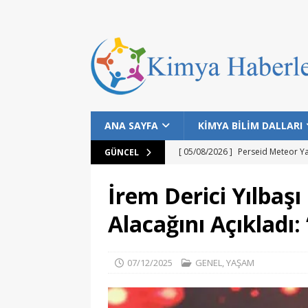
ANA SAYFA
KİMYA BİLİM DALLARI
[ 05/08/2026 ]
Perseid Meteor Y
GÜNCEL
[ 28/07/2026 ]
Bilim İnsanları Bal
İrem Derici Yılbaş
[ 25/07/2026 ]
NASA Datalarıyla 
Alacağını Açıkladı:
MANŞET
[ 24/07/2026 ]
Dünyanın Bilinen E
07/12/2025
GENEL
,
YAŞAM
MANŞET
[ 05/08/2026 ]
Gökyüzü Meraklıla