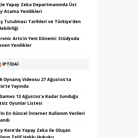
le Yapay Zeka Departmanında Üst
y Atama Yenilikleri
ş Tutulması Tarihleri ve Türkiye’den
ebilirliği
tronic Arts’ın Yeni Dönemi: Stüdyoda
enen Yenilikler
IPTIDAI
6 Oynanış Videosu 27 Ağustos’ta
lix’te Yayında
 Games 13 Ağustos’a Kadar Sunduğu
tsiz Oyunlar Listesi
’in En Güncel İnternet Kullanım Verileri
landı
y Kore’de Yapay Zeka ile Oluşan
ıların Telif Hakkı Hukuku