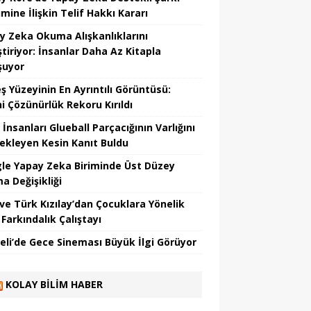
mine İlişkin Telif Hakkı Kararı
y Zeka Okuma Alışkanlıklarını
tiriyor: İnsanlar Daha Az Kitapla
şuyor
ş Yüzeyinin En Ayrıntılı Görüntüsü:
hi Çözünürlük Rekoru Kırıldı
 İnsanları Glueball Parçacığının Varlığını
ekleyen Kesin Kanıt Buldu
le Yapay Zeka Biriminde Üst Düzey
a Değişikliği
ve Türk Kızılay’dan Çocuklara Yönelik
Farkındalık Çalıştayı
eli’de Gece Sineması Büyük İlgi Görüyor
KOLAY BILIM HABER