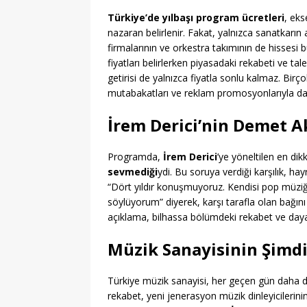
Türkiye’de yılbaşı program ücretleri
, eks
nazaran belirlenir. Fakat, yalnızca sanatkarın al
firmalarının ve orkestra takımının de hissesi 
fiyatları belirlerken piyasadaki rekabeti ve t
getirisi de yalnızca fiyatla sonlu kalmaz. Birço
mutabakatları ve reklam promosyonlarıyla da 
İrem Derici’nin Demet Ak
Programda,
İrem Derici
’ye yöneltilen en dik
sevmediği
ydi. Bu soruya verdiği karşılık, hay
“Dört yıldır konuşmuyoruz. Kendisi pop müziğ
söylüyorum” diyerek, karşı tarafla olan bağı
açıklama, bilhassa bölümdeki rekabet ve daya
Müzik Sanayisinin Şimd
Türkiye müzik sanayisi, her geçen gün daha d
rekabet, yeni jenerasyon müzik dinleyicilerinin