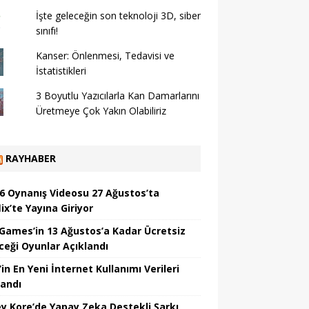
İşte geleceğin son teknoloji 3D, siber
sınıfı!
Kanser: Önlenmesi, Tedavisi ve
İstatistikleri
3 Boyutlu Yazıcılarla Kan Damarlarını
Üretmeye Çok Yakın Olabiliriz
RAYHABER
6 Oynanış Videosu 27 Ağustos’ta
ix’te Yayına Giriyor
 Games’in 13 Ağustos’a Kadar Ücretsiz
ceği Oyunlar Açıklandı
in En Yeni İnternet Kullanımı Verileri
landı
y Kore’de Yapay Zeka Destekli Şarkı