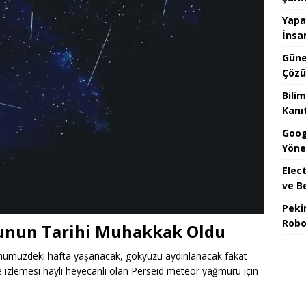
Yapa
İnsa
Güne
Çözü
Bilim
Kanı
Goog
Yöne
Elect
ve B
Peki
Robo
unun Tarihi Muhakkak Oldu
i önümüzdeki hafta yaşanacak, gökyüzü aydınlanacak fakat
de izlemesi hayli heyecanlı olan Perseid meteor yağmuru için