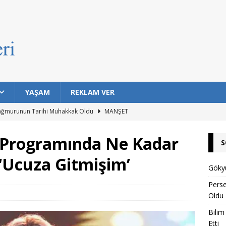
YAŞAM
REKLAM VER
ağmurunun Tarihi Muhakkak Oldu
MANŞET
ıklarda Bulaşıcı Kanser Tespit Etti
MANŞET
ı Programında Ne Kadar
S
Hayat Barındırma İhtimali En Yüksek 7 Gezegen Açıklandı
 ‘Ucuza Gitmişim’
Gökyü
n Eski Silahı Hangisi? Arkeolojik Bulgular Tarihe Işık Tutuyor
Pers
Oldu
Bilim
rı Topuklu Yaylası’nda Buluşuyor
MANŞET
Etti