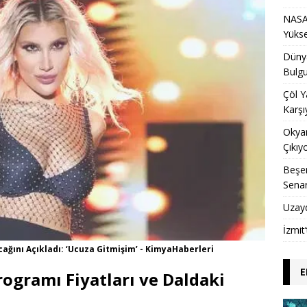
NASA 
Yükse
Dünya
Bulgu
Çöl Y
Karşı
Okyan
Çıkıy
Beşer
Sena
Uzay
İzmit
ağını Açıkladı: ‘Ucuza Gitmişim’ - KimyaHaberleri
E
Programı Fiyatları ve Daldaki