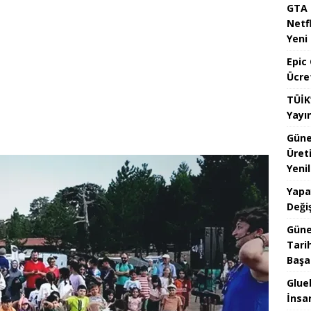
GTA 
Netfl
Yeni
Epic
Ücre
TÜİK
Yayı
Güne
Üret
Yenil
Yapa
Değiş
Güne
Tari
Başar
Glueb
İnsan