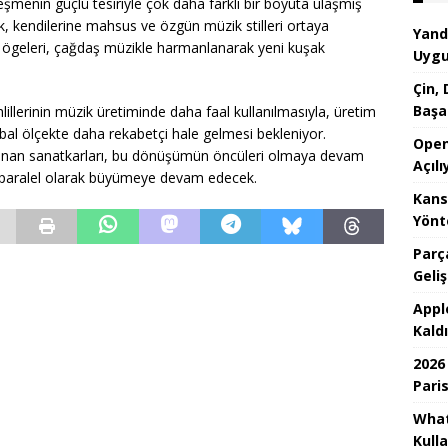
leşmenin güçlü tesiriyle çok daha farklı bir boyuta ulaşmış
ak, kendilerine mahsus ve özgün müzik stilleri ortaya
Yand
ik ögeleri, çağdaş müzikle harmanlanarak yeni kuşak
Uygu
Çin,
Başa
lillerinin müzik üretiminde daha faal kullanılmasıyla, üretim
obal ölçekte daha rekabetçi hale gelmesi bekleniyor.
Open
tanınan sanatkarları, bu dönüşümün öncüleri olmaya devam
Açılı
e paralel olarak büyümeye devam edecek.
Kans
Yönte
Parç
Geli
Appl
Kaldı
2026
Paris
What
Kulla