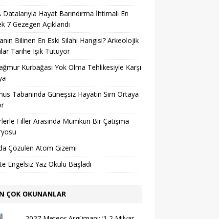
Datalarıyla Hayat Barındırma İhtimali En
k 7 Gezegen Açıklandı
nın Bilinen En Eski Silahı Hangisi? Arkeolojik
lar Tarihe Işık Tutuyor
ağmur Kurbağası Yok Olma Tehlikesiyle Karşı
ya
us Tabanında Güneşsiz Hayatın Sırrı Ortaya
or
lerle Filler Arasında Mümkün Bir Çatışma
ryosu
da Çözülen Atom Gizemi
’te Engelsiz Yaz Okulu Başladı
N ÇOK OKUNANLAR
2027 Meteor Argümanı: ‘1,2 Milyar