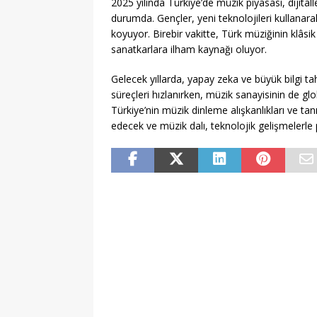
2025 yılında Türkiye’de müzik piyasası, dijital
durumda. Gençler, yeni teknolojileri kullanar
koyuyor. Birebir vakitte, Türk müziğinin klâs
sanatkarlara ilham kaynağı oluyor.
Gelecek yıllarda, yapay zeka ve büyük bilgi tah
süreçleri hızlanırken, müzik sanayisinin de gl
Türkiye’nin müzik dinleme alışkanlıkları ve 
edecek ve müzik dalı, teknolojik gelişmelerl