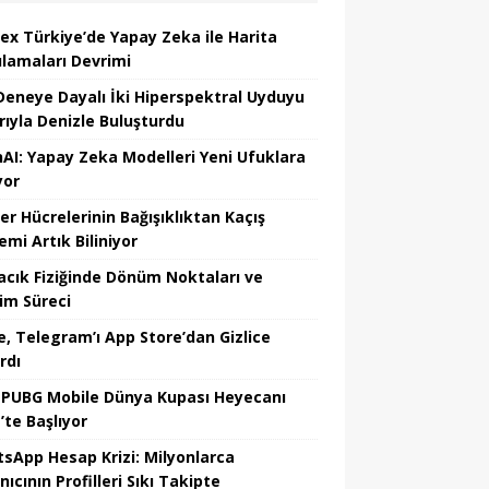
ex Türkiye’de Yapay Zeka ile Harita
lamaları Devrimi
 Deneye Dayalı İki Hiperspektral Uyduyu
rıyla Denizle Buluşturdu
AI: Yapay Zeka Modelleri Yeni Ufuklara
yor
er Hücrelerinin Bağışıklıktan Kaçış
mi Artık Biliniyor
acık Fiziğinde Dönüm Noktaları ve
şim Süreci
e, Telegram’ı App Store’dan Gizlice
rdı
 PUBG Mobile Dünya Kupası Heyecanı
’te Başlıyor
sApp Hesap Krizi: Milyonlarca
nıcının Profilleri Sıkı Takipte