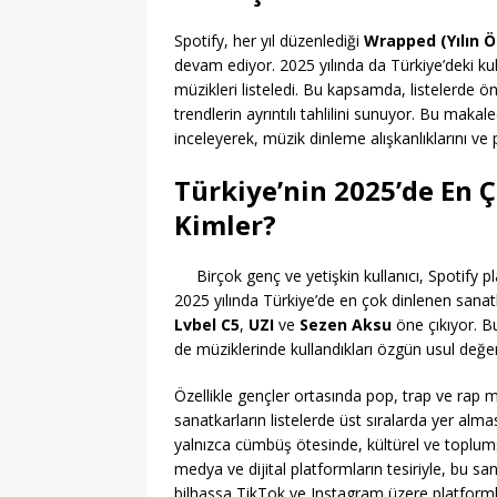
Spotify, her yıl düzenlediği
Wrapped (Yılın Ö
devam ediyor. 2025 yılında da Türkiye’deki kull
müzikleri listeledi. Bu kapsamda, listelerde ön 
trendlerin ayrıntılı tahlilini sunuyor. Bu maka
inceleyerek, müzik dinleme alışkanlıklarını ve 
Türkiye’nin 2025’de En 
Kimler?
Birçok genç ve yetişkin kullanıcı, Spotify 
2025 yılında Türkiye’de en çok dinlenen sana
Lvbel C5
,
UZI
ve
Sezen Aksu
öne çıkıyor. B
de müziklerinde kullandıkları özgün usul değer
Özellikle gençler ortasında pop, trap ve rap mü
sanatkarların listelerde üst sıralarda yer alması
yalnızca cümbüş ötesinde, kültürel ve toplumsa
medya ve dijital platformların tesiriyle, bu sa
bilhassa TikTok ve Instagram üzere platformla