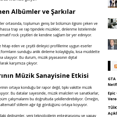
nen Albümler ve Şarkılar
ler ortasında, toplumun geniş bir bölümün ilgisini çeken ve
ilhassa trap ve rap tipindeki müzikler, dinlenme listelerinde
rnatif rock çeşitleri de kendine sağlam bir yer ediniyor.
 hitap eden ve çeşitli dinleyici profillerine uygun eserler
latformların sunduğu anlık dinleme kolaylığıyla, kısa müddette
na ulaşıyor. Bu durum, müzik piyasasının dijital
rak karşımıza çıkıyor.
ının Müzik Sanayisine Etkisi
GTA 
Netfl
erinin ortaya konduğu bir rapor değil, tıpkı vakitte müzik
Epic
taşıyor. Bu datalar sayesinde, müzik imalcileri ve sanatkarlar,
Vere
lbüm çalışmalarını bu doğrultuda şekillendirebiliyor. Örneğin,
alternatif stillerin ağır ilgi gördüğünü ortaya koyuyor.
TÜİK’
Açık
ndaki değişimler, yeni teknolojilerin entegrasyonu ve yapay