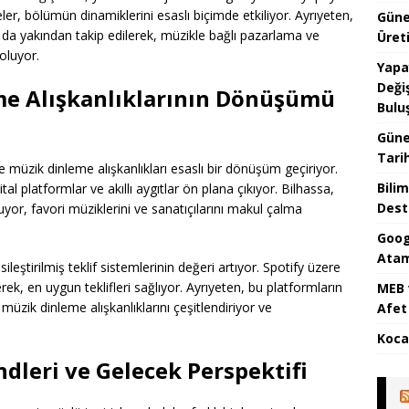
er, bölümün dinamiklerini esaslı biçimde etkiliyor. Ayrıyeten,
Güne
n da yakından takip edilerek, müzikle bağlı pazarlama ve
Üreti
oluyor.
Yapa
Değiş
me Alışkanlıklarının Dönüşümü
Bulu
Güne
Tari
e müzik dinleme alışkanlıkları esaslı bir dönüşüm geçiriyor.
Bilim
al platformlar ve akıllı aygıtlar ön plana çıkıyor. Bilhassa,
Dest
uruyor, favori müziklerini ve sanatıçılarını makul çalma
Goog
Atam
eştirilmiş teklif sistemlerinin değeri artıyor. Spotify üzere
derek, en uygun teklifleri sağlıyor. Ayrıyeten, bu platformların
MEB 
üzik dinleme alışkanlıklarını çeşitlendiriyor ve
Afet 
Koca
dleri ve Gelecek Perspektifi