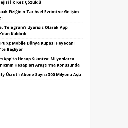
ejisi İlk Kez Çözüldü
cık Fiziğinin Tarihsel Evrimi ve Gelişim
ci
e, Telegram’ı Uyarısız Olarak App
e’dan Kaldırdı
 Pubg Mobile Dünya Kupası Heyecanı
’te Başlıyor
sApp’ta Hesap Sıkıntısı: Milyonlarca
anıcının Hesapları Araştırma Konusunda
ify Ücretli Abone Sayısı 300 Milyonu Aştı