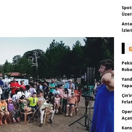
Spot
Üzer
Anta
İzler
Peki
Robo
Yand
Yapa
Çin’i
Fırl
Open
Açan
Kans