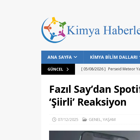
ANA SAYFA
KİMYA BİLİM DALLARI
[ 05/08/2026 ]
Perseid Meteor Y
GÜNCEL
[ 28/07/2026 ]
Bilim İnsanları Bal
Fazıl Say’dan Spoti
[ 25/07/2026 ]
NASA Datalarıyla 
‘Şiirli’ Reaksiyon
MANŞET
[ 24/07/2026 ]
Dünyanın Bilinen E
07/12/2025
GENEL
,
YAŞAM
MANŞET
[ 05/08/2026 ]
Gökyüzü Meraklıla