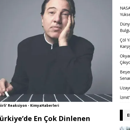
NASA 
Yükse
Dünya
Bulgu
Çöl Y
Karşı
Okyan
Çıkıy
Beşer
Sena
Uzay
İzmit
iirli’ Reaksiyon - KimyaHaberleri
E
ürkiye’de En Çok Dinlenen