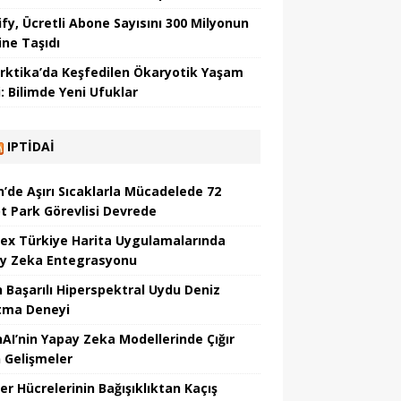
ify, Ücretli Abone Sayısını 300 Milyonun
ine Taşıdı
rktika’da Keşfedilen Ökaryotik Yaşam
i: Bilimde Yeni Ufuklar
IPTIDAI
n’de Aşırı Sıcaklarla Mücadelede 72
t Park Görevlisi Devrede
ex Türkiye Harita Uygulamalarında
y Zeka Entegrasyonu
n Başarılı Hiperspektral Uydu Deniz
atma Deneyi
AI’nin Yapay Zeka Modellerinde Çığır
 Gelişmeler
er Hücrelerinin Bağışıklıktan Kaçış