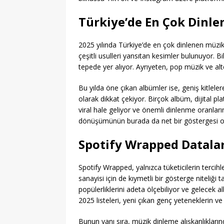
Türkiye’de En Çok Dinle
2025 yılında Türkiye’de en çok dinlenen müzik
çeşitli usulleri yansıtan kesimler bulunuyor. B
tepede yer alıyor. Ayrıyeten, pop müzik ve alte
Bu yılda öne çıkan albümler ise, geniş kitlelere
olarak dikkat çekiyor. Birçok albüm, dijital p
viral hale geliyor ve önemli dinlenme oranları
dönüşümünün burada da net bir göstergesi ola
Spotify Wrapped Datalar
Spotify Wrapped, yalnızca tüketicilerin tercihl
sanayisi için de kıymetli bir gösterge niteliği 
popülerliklerini adeta ölçebiliyor ve gelecek a
2025 listeleri, yeni çıkan genç yeteneklerin ve 
Bunun yanı sıra, müzik dinleme alışkanlıkları