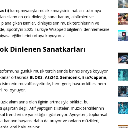
zeti)
kampanyasıyla müzik sanayisinin nabzını tutmaya
anıcıların en çok dinlediği sanatkarları, albümleri ve
plana çıkan isimler, dinleyicilerin müzik tercihlerinin ve
lede, Spotify’ın 2025 Türkiye Wrapped bilgilerini derinlemesine
piyasa eğilimlerini ortaya koyuyoruz.
Çok Dinlenen Sanatkarları
platformunu günlük müzik tercihlerinde birinci sıraya koyuyor.
tkarlar ortasında
BLOK3
,
Ati242
,
Semicenk
,
Era7capone
,
u isimlerin muvaffakiyetinde, hem geniş hayran kitlesi hem
li rol oynuyor.
zik akımlarına olan ilginin artmasıyla birlikte, bu
 şaşırtan değil. Atıf yaptığımız listeler, müzik tercihlerinin
l trendleri de yansıttığını gösteriyor. Ayrıyeten, toplumsal
natkarların başarısı daha da artıyor ve onların müzikleri,
rda viral hale geliyor.