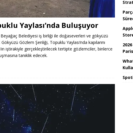
Strat
Parça
Süre
puklu Yaylası’nda Buluşuyor
Appl
Stor
 Beyağaç Belediyesi iş birliği ile doğaseverleri ve gökyüzü
ç Gökyüzü Gözlem Şenliği, Topuklu Yaylası’nda kapılarını
2026
 iştirakiyle gerçekleştirilecek tertipte gözlemciler, binlerce
Paris
luşmasına tanıklık edecek.
What
Kull
Spot