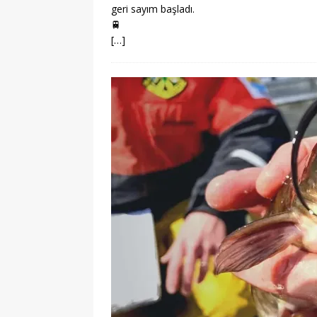
geri sayım başladı.
🚆
[…]