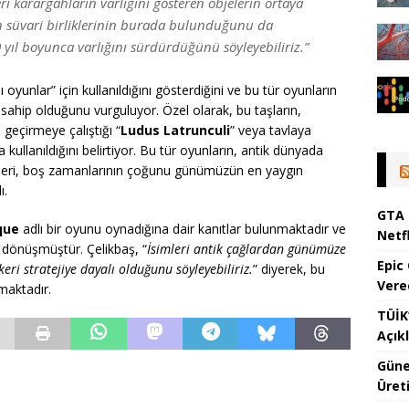
ri karargahların varlığını gösteren objelerin ortaya
en süvari birliklerinin burada bulunduğunu da
 yıl boyunca varlığını sürdürdüğünü söyleyebiliriz.”
ı oyunlar” için kullanıldığını gösterdiğini ve bu tür oyunların
ahip olduğunu vurguluyor. Özel olarak, bu taşların,
e geçirmeye çalıştığı “
Ludus Latrunculi
” veya tavlaya
a kullanıldığını belirtiyor. Bu tür oyunların, antik dünyada
rleri, boş zamanlarının çoğunu günümüzün en yaygın
ı.
GTA 
que
adlı bir oyunu oynadığına dair kanıtlar bulunmaktadır ve
Netfl
önüşmüştür. Çelikbaş, “
İsimleri antik çağlardan günümüze
Epic
ri stratejiye dayalı olduğunu söyleyebiliriz.
” diyerek, bu
Vere
maktadır.
TÜİK’
Açık
Güne
Üreti