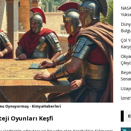
NASA 
Yükse
Dünya
Bulgu
Çöl Y
Karşı
Okyan
Çıkıy
Beşer
Sena
Uzay
İzmit
yunu Oynuyormuş - KimyaHaberleri
E
eji Oyunları Keşfi