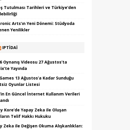
ş Tutulması Tarihleri ve Türkiye’den
ebilirliği
tronic Arts’ın Yeni Dönemi: Stüdyoda
enen Yenilikler
IPTIDAI
6 Oynanış Videosu 27 Ağustos’ta
lix’te Yayında
 Games 13 Ağustos’a Kadar Sunduğu
tsiz Oyunlar Listesi
’in En Güncel İnternet Kullanım Verileri
landı
y Kore’de Yapay Zeka ile Oluşan
ıların Telif Hakkı Hukuku
y Zeka ile Değişen Okuma Alışkanlıkları: