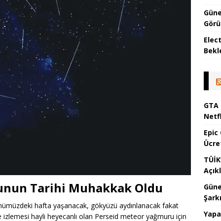
Güne
Görül
Elec
Bekl
GTA 
Netf
Epic
Ücre
TÜİK
Açık
unun Tarihi Muhakkak Oldu
Güne
Şark
i önümüzdeki hafta yaşanacak, gökyüzü aydınlanacak fakat
Yapa
de izlemesi hayli heyecanlı olan Perseid meteor yağmuru için