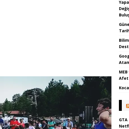
Yapa
Değiş
Bulu
Güne
Tari
Bilim
Dest
Goog
Atam
MEB 
Afet 
Koca
GTA 
Netfl