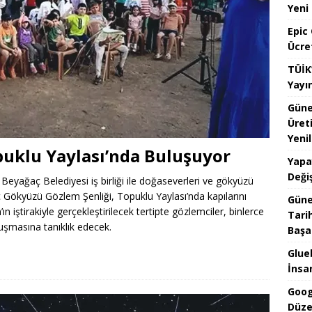
Yeni
Epic
Ücre
TÜİK
Yayı
Güne
Üret
Yenil
puklu Yaylası’nda Buluşuyor
Yapa
Değiş
 Beyağaç Belediyesi iş birliği ile doğaseverleri ve gökyüzü
ç Gökyüzü Gözlem Şenliği, Topuklu Yaylası’nda kapılarını
Güne
 iştirakiyle gerçekleştirilecek tertipte gözlemciler, binlerce
Tari
luşmasına tanıklık edecek.
Başar
Glueb
İnsan
Goog
Düze