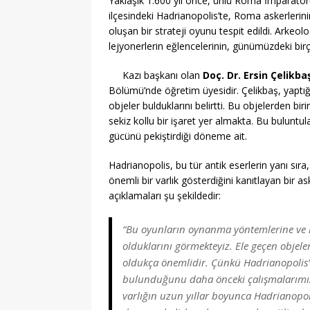
Yaklaşık 1.600 yıl önce, ünlü Roma İmparatoru
ilçesindeki Hadrianopolis’te, Roma askerlerin
oluşan bir strateji oyunu tespit edildi. Arkeolo
lejyonerlerin eğlencelerinin, günümüzdeki birç
Kazı başkanı olan
Doç. Dr. Ersin Çelikba
Bölümü’nde öğretim üyesidir. Çelikbaş, yapt
objeler bulduklarını belirtti. Bu objelerden bir
sekiz kollu bir işaret yer almakta. Bu bulunt
gücünü pekiştirdiği döneme ait.
Hadrianopolis, bu tür antik eserlerin yanı s
önemli bir varlık gösterdiğini kanıtlayan bir a
açıklamaları şu şekildedir:
“Bu oyunların oynanma yöntemlerine ve iç
olduklarını görmekteyiz. Ele geçen objele
oldukça önemlidir. Çünkü Hadrianopolis’t
bulunduğunu daha önceki çalışmalarımızd
varlığın uzun yıllar boyunca Hadrianopol