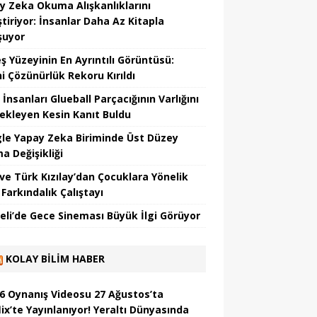
y Zeka Okuma Alışkanlıklarını
tiriyor: İnsanlar Daha Az Kitapla
şuyor
ş Yüzeyinin En Ayrıntılı Görüntüsü:
hi Çözünürlük Rekoru Kırıldı
 İnsanları Glueball Parçacığının Varlığını
ekleyen Kesin Kanıt Buldu
le Yapay Zeka Biriminde Üst Düzey
a Değişikliği
ve Türk Kızılay’dan Çocuklara Yönelik
Farkındalık Çalıştayı
eli’de Gece Sineması Büyük İlgi Görüyor
KOLAY BILIM HABER
6 Oynanış Videosu 27 Ağustos’ta
ix’te Yayınlanıyor! Yeraltı Dünyasında