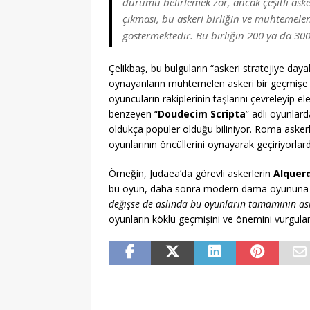
durumu belirlemek zor, ancak çeşitli aske
çıkması, bu askeri birliğin ve muhtemel
göstermektedir. Bu birliğin 200 ya da 300
Çelikbaş, bu bulguların “askeri stratejiye dayal
oynayanların muhtemelen askeri bir geçmişe s
oyuncuların rakiplerinin taşlarını çevreleyip el
benzeyen “
Doudecim Scripta
” adlı oyunlard
oldukça popüler olduğu biliniyor. Roma aske
oyunlarının öncüllerini oynayarak geçiriyorlard
Örneğin, Judaea’da görevli askerlerin
Alquer
bu oyun, daha sonra modern dama oyununa d
değişse de aslında bu oyunların tamamının aske
oyunların köklü geçmişini ve önemini vurgula