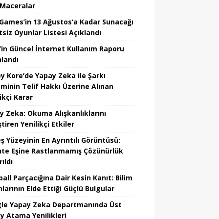
 Maceralar
 Games’in 13 Ağustos’a Kadar Sunacağı
tsiz Oyunlar Listesi Açıklandı
’in Güncel İnternet Kullanım Raporu
nlandı
y Kore’de Yapay Zeka ile Şarkı
iminin Telif Hakkı Üzerine Alınan
ikçi Karar
y Zeka: Okuma Alışkanlıklarını
tiren Yenilikçi Etkiler
ş Yüzeyinin En Ayrıntılı Görüntüsü:
hte Eşine Rastlanmamış Çözünürlük
ıldı
all Parçacığına Dair Kesin Kanıt: Bilim
larının Elde Ettiği Güçlü Bulgular
le Yapay Zeka Departmanında Üst
y Atama Yenilikleri