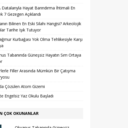
Datalarıyla Hayat Barındırma İhtimali En
k 7 Gezegen Açıklandı
nın Bilinen En Eski Silahı Hangisi? Arkeolojik
lar Tarihe Işık Tutuyor
ağmur Kurbağası Yok Olma Tehlikesiyle Karşı
ya
us Tabanında Güneşsiz Hayatın Sırrı Ortaya
or
lerle Filler Arasında Mümkün Bir Çatışma
ryosu
da Çözülen Atom Gizemi
’te Engelsiz Yaz Okulu Başladı
N ÇOK OKUNANLAR
Okyanus Tabanında Güneşsiz