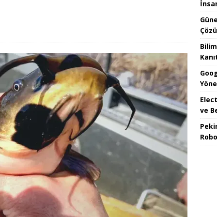
İnsa
Güne
Çözü
Bilim
Kanı
Goog
Yöne
Elect
ve B
Peki
Robo