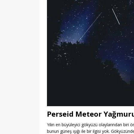
Perseid Meteor Yağmur
Yılın en büyüleyici gökyüzü olaylarından bir
bunun güneş ışığı ile bir ilgisi yok. Gökyüzün