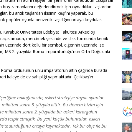
 Hadrian’ın adını taşıyan bir şehir olan Karabük’ün Eskipazar
in boş zamanlarını değerlendirmek için oynadıkları taşlardan
glar, bu antik taşlardan ikisinin keşfini yaparak, bu
ok popüler oyunla benzerlik taşıdığını ortaya koydular.
ş
, Karabük Üniversitesi Edebiyat Fakültesi Arkeoloji
ığı açıklamada, mercimek şeklinde ve disk formunda kemik
inin üzerinde dört kollu bir sembol, diğerinin üzerinde ise
ular, MS 2. yüzyılda Roma İmparatorluğu’nun Orta Doğu’daki
ıra, Roma ordusunun ünlü imparatorun altın çağında burada
skeri kaleye de ev sahipliği yapmaktadır. Çelikbaş’ın
eriğine baktığımızda, askeri stratejiye dayalı oyunlar
r milattan sonra 5. yüzyıla aittir. Bu dönem bizim için
e milattan sonra 2. yüzyılda bir askeri karargahın
a tespit etmiştik. Bu yeni küçük buluntular, askeri
is’te sürdüğünü ortaya koymaktadır. Tek bir obje ile bu