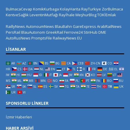
BulmacaCevap
KomikKurbaga
KolayHarita
RayTurkiye
ZorBulmaca
KentveSağlık
LeventinMutfağı
Rayİhale
MeşhurBlog
TOKİEmlak
RaillyNews
AutonoumNews
BlauBahn
GareExpress
ArabRailNews
PersRail
BlauAutonom
GreekRail
Ferrovie24
StiriHub
DME
AutoRusNews
PromptsFile
RailwayNews EU
LISANLAR
AR
AZ
BN
BS
BG
CA
CEB
ZH-CN
CO
HR
CS
DA
NL
EN
ET
TL
FI
FR
DE
EL
IW
HI
HU
ID
IT
JA
JW
KN
KO
LV
LT
MS
ML
MR
MN
NO
FA
PL
PT
PA
RO
RU
SR
SK
SL
ES
SV
TG
TA
TE
TH
TR
UK
UR
VI
SPONSORLU LINKLER
İzmir Haberleri
HABER ARŞIVI