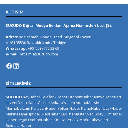
İLETIŞIM
SUCUDO Dijital Medya Reklam Ajansı Hizmetleri Ltd. Şti.
Adres:
Adalet mah. Anadolu cad. Megapol Tower
41/81 35530 Bayraklı İzmir / Türkiye
Whatsapp:
+90 (553) 770 52 69
e-mail:
iletisim[at]sucudo.com
SITELERIMIZ
SUCUDO
RayHaber
TeleferikHaber
OtonomHaber
KimyaHaberleri
LeventÖzen
KadinGirisim
AnkaraYasam
AdanaMersin
Merhabaİzmir
KaravanHaber
YelkenHaber
KamuHaber
UcakHaber
MakineTamir
Iptidai
SilahHaber
LeoTheMaster.Net
KolayBilimHaber
HaberInegol
OtobanHaber
KiraHaber
AEY
MarkaHikayeleri
BulmacaHaber