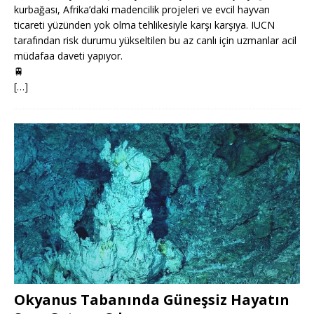
kurbağası, Afrika’daki madencilik projeleri ve evcil hayvan
ticareti yüzünden yok olma tehlikesiyle karşı karşıya. IUCN
tarafından risk durumu yükseltilen bu az canlı için uzmanlar acil
müdafaa daveti yapıyor.
🚆
[…]
Okyanus Tabanında Güneşsiz Hayatın