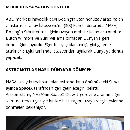
MEKİK DÜNYA’YA BOŞ DÖNECEK
ABD merkezli havacılık devi Boeing’in Starliner uzay aracı halen
Uluslararası Uzay İstasyonu’na (ISS) kenetli durumda. NASA,
Boeing’in Starliner mekiğinin uzayda mahsur kalan astronotlar
Butch Wilmore ve Suni Williams olmadan Dünya’ya geri
döneceğini duyurdu. Eğer her şey planlandığı gibi giderse,
Starliner 6 Eylül tarihinde istasyondan ayrılarak Dünya’ya dönüş
yapacak.
ASTRONOTLAR NASIL DÜNYA’YA DÖNECEK
NASA, uzayda mahsur kalan astronotların önümüzdeki Şubat
ayında SpaceX tarafından geri getirileceğini belirtti.
Astronotların, NASA’nın SpaceX Crew-9 görevine atanan diğer
iki mürettebat üyesiyle birlikte bir Dragon uzay aracıyla evlerine
dönmeleri bekleniyor.