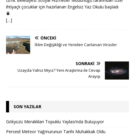
İzmit Belediyesi Sosyal Hizmetler Müdürlüğü tarafından özel
ihtiyaçlı çocuklar için hazırlanan Engelsiz Yaz Okulu başladı
🚆
[…]
ÖNCEKI
İklim Değişikliği ve Yeniden Canlanan Virüsler
SONRAKI
Uzayda Yalnız Mıyız? Yeni Araştırma ile Cevap
Arayışı
SON YAZILAR
Gökyüzü Meraklıları Topuklu Yaylası’nda Buluşuyor
Perseid Meteor Yağmurunun Tarihi Muhakkak Oldu