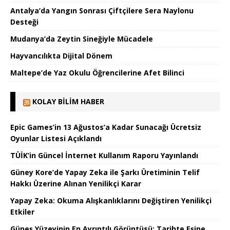
Antalya’da Yangın Sonrası Çiftçilere Sera Naylonu
Desteği
Mudanya’da Zeytin Sineğiyle Mücadele
Hayvancılıkta Dijital Dönem
Maltepe’de Yaz Okulu Öğrencilerine Afet Bilinci
KOLAY BILIM HABER
Epic Games’in 13 Ağustos’a Kadar Sunacağı Ücretsiz
Oyunlar Listesi Açıklandı
TÜİK’in Güncel İnternet Kullanım Raporu Yayınlandı
Güney Kore’de Yapay Zeka ile Şarkı Üretiminin Telif
Hakkı Üzerine Alınan Yenilikçi Karar
Yapay Zeka: Okuma Alışkanlıklarını Değiştiren Yenilikçi
Etkiler
Güneş Yüzeyinin En Ayrıntılı Görüntüsü: Tarihte Eşine