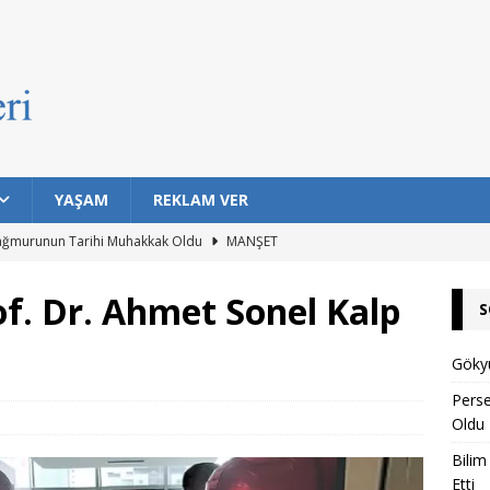
YAŞAM
REKLAM VER
ağmurunun Tarihi Muhakkak Oldu
MANŞET
ıklarda Bulaşıcı Kanser Tespit Etti
MANŞET
f. Dr. Ahmet Sonel Kalp
S
Hayat Barındırma İhtimali En Yüksek 7 Gezegen Açıklandı
Gökyü
n Eski Silahı Hangisi? Arkeolojik Bulgular Tarihe Işık Tutuyor
Pers
Oldu
Bilim
rı Topuklu Yaylası’nda Buluşuyor
MANŞET
Etti