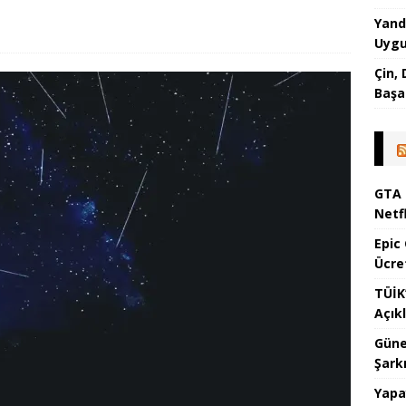
Yand
Uygu
Çin,
Başa
GTA 
Netf
Epic
Ücre
TÜİK
Açık
Güne
Şark
Yapa