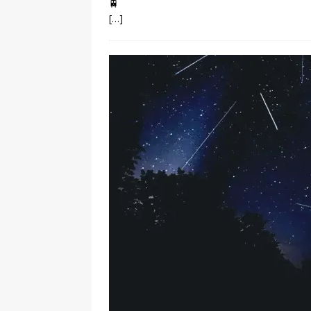
🚆
[…]