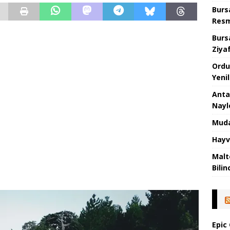
Burs
Resm
Burs
Ziya
Ordu
Yeni
Anta
Nayl
Muda
Hayv
Malt
Bilin
Epic