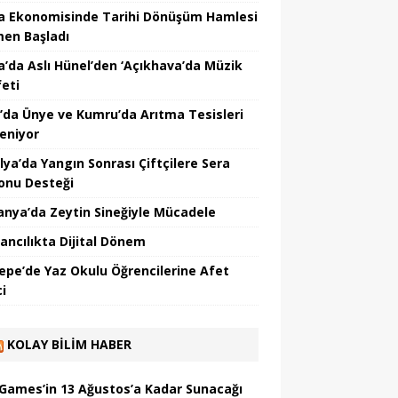
a Ekonomisinde Tarihi Dönüşüm Hamlesi
en Başladı
a’da Aslı Hünel’den ‘Açıkhava’da Müzik
feti
’da Ünye ve Kumru’da Arıtma Tesisleri
leniyor
lya’da Yangın Sonrası Çiftçilere Sera
onu Desteği
nya’da Zeytin Sineğiyle Mücadele
ancılıkta Dijital Dönem
epe’de Yaz Okulu Öğrencilerine Afet
ci
KOLAY BILIM HABER
 Games’in 13 Ağustos’a Kadar Sunacağı