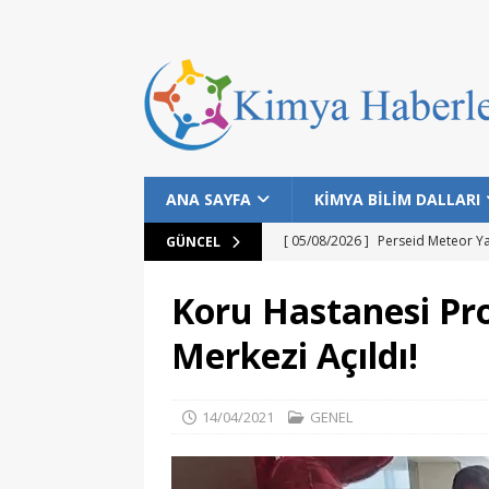
ANA SAYFA
KİMYA BİLİM DALLARI
[ 05/08/2026 ]
Perseid Meteor Y
GÜNCEL
[ 28/07/2026 ]
Bilim İnsanları Bal
Koru Hastanesi Pro
[ 25/07/2026 ]
NASA Datalarıyla 
Merkezi Açıldı!
MANŞET
[ 24/07/2026 ]
Dünyanın Bilinen E
14/04/2021
GENEL
MANŞET
[ 05/08/2026 ]
Gökyüzü Meraklıla