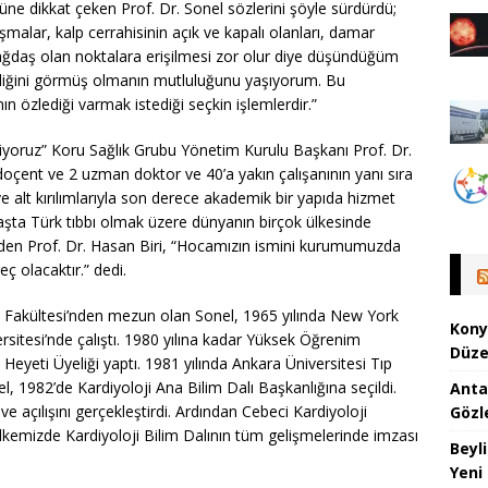
ne dikkat çeken Prof. Dr. Sonel sözlerini şöyle sürdürdü;
ışmalar, kalp cerrahisinin açık ve kapalı olanları, damar
çağdaş olan noktalara erişilmesi zor olur diye düşündüğüm
ldiğini görmüş olmanın mutluluğunu yaşıyorum. Bu
n özlediği varmak istediği seçkin işlemlerdir.”
riyoruz” Koru Sağlık Grubu Yönetim Kurulu Başkanı Prof. Dr.
doçent ve 2 uzman doktor ve 40’a yakın çalışanının yanı sıra
 ve alt kırılımlarıyla son derece akademik bir yapıda hizmet
 başta Türk tıbbı olmak üzere dünyanın birçok ülkesinde
e eden Prof. Dr. Hasan Biri, “Hocamızın ismini kurumumuzda
ç olacaktır.” dedi.
ıp Fakültesi’nden mezun olan Sonel, 1965 yılında New York
Kony
rsitesi’nde çalıştı. 1980 yılına kadar Yüksek Öğrenim
Düze
eyeti Üyeliği yaptı. 1981 yılında Ankara Üniversitesi Tıp
, 1982’de Kardiyoloji Ana Bilim Dalı Başkanlığına seçildi.
Anta
ve açılışını gerçekleştirdi. Ardından Cebeci Kardiyoloji
Gözl
ülkemizde Kardiyoloji Bilim Dalının tüm gelişmelerinde imzası
Beyl
Yeni