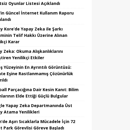
tsiz Oyunlar Listesi Açıklandı
’in Güncel İnternet Kullanım Raporu
nlandı
y Kore’de Yapay Zeka ile Şarkı
iminin Telif Hakkı Üzerine Alınan
ikçi Karar
y Zeka: Okuma Alışkanlıklarını
tiren Yenilikçi Etkiler
ş Yüzeyinin En Ayrıntılı Görüntüsü:
hte Eşine Rastlanmamış Çözünürlük
ıldı
all Parçacığına Dair Kesin Kanıt: Bilim
larının Elde Ettiği Güçlü Bulgular
le Yapay Zeka Departmanında Üst
y Atama Yenilikleri
’de Aşırı Sıcaklarla Mücadele İçin 72
t Park Görevlisi Göreve Başladı