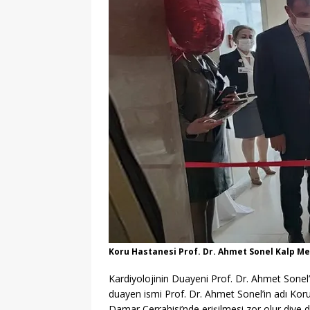
Koru Hastanesi Prof. Dr. Ahmet Sonel Kalp Mer
Kardiyolojinin Duayeni Prof. Dr. Ahmet Sonel’
duayen ismi Prof. Dr. Ahmet Sonel’in adı Koru 
Damar Cerrahisi’nde erişilmesi zor olur diye 