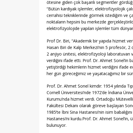
ötesine giden çok başarılı segmentler gördüğü
“Bütün kardiyak işlemler, elektrofizyolojik çal
cerrahisi tekniklerinde görmek istediğim ve 
noktaların hepsini bu merkezde gerçekleştiri
elektrofizyolojide yapılan işlemler tüm dünyanı
Prof Dr. Biri, “Akademik bir yapıda hizmet ve
Hasan Biri de Kalp Merkezi’nin 5 profesör, 2 
2 anjiyo ünitesi, elektrofizyoloji laboratuvarı
verdiğini ifade etti. Prof. Dr. Ahmet Sonel’in
yetiştirdiği hekimlerin hizmet verdiğini ifad
her gün göreceğimiz ve yaşatacağımız bir süre
Prof. Dr. Ahmet Sonel kimdir: 1954 yılında T
Cornell Üniversitesi’nde 1972’de İndiana Ünive
Kurumu’nda hizmet verdi. Ortadoğu Mütevelli H
Fakültesi Dekanı olarak göreve başlayan Sonel
1985’te İbni Sina Hastanesi’nin isim babalığını 
Hastanesi’ni kurdu.Prof. Dr. Ahmet Sonel’in, 
bulunuyor.