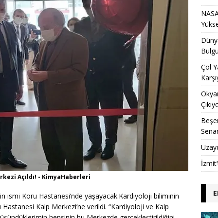
NASA 
Yükse
Dünya
Bulgu
Çöl Y
Karşı
Okyan
Çıkıy
Beşer
Sena
Uzay
İzmit
kezi Açıldı! - KimyaHaberleri
E
in ismi Koru Hastanesi’nde yaşayacak.Kardiyoloji biliminin
Hastanesi Kalp Merkezi’ne verildi. “Kardiyoloji ve Kalp
düşündüklerimin hepsinin bu Merkezde gerçekleştirildiğini