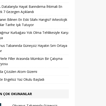
Datalarıyla Hayat Barındırma İhtimali En
k 7 Gezegen Açıklandı
nın Bilinen En Eski Silahı Hangisi? Arkeolojik
lar Tarihe Işık Tutuyor
ağmur Kurbağası Yok Olma Tehlikesiyle Karşı
ya
us Tabanında Güneşsiz Hayatın Sırrı Ortaya
or
lerle Filler Arasında Mümkün Bir Çatışma
ryosu
da Çözülen Atom Gizemi
’te Engelsiz Yaz Okulu Başladı
N ÇOK OKUNANLAR
Okyanus Tabanında Güneşsiz