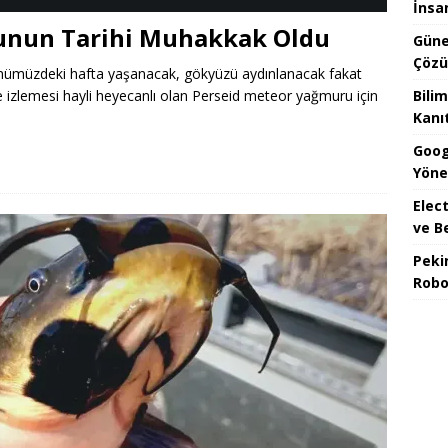
İnsa
unun Tarihi Muhakkak Oldu
Güne
Çözü
i önümüzdeki hafta yaşanacak, gökyüzü aydınlanacak fakat
Bilim
de izlemesi hayli heyecanlı olan Perseid meteor yağmuru için
Kanı
Goog
Yöne
Elect
ve B
Peki
Robo