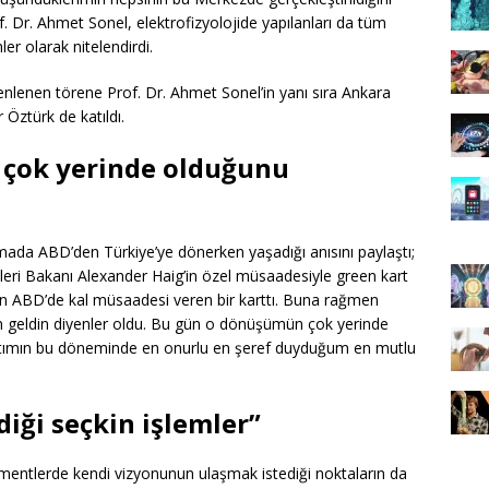
 Dr. Ahmet Sonel, elektrofizyolojide yapılanları da tüm
er olarak nitelendirdi.
enlenen törene Prof. Dr. Ahmet Sonel’in yanı sıra Ankara
 Öztürk de katıldı.
 çok yerinde olduğunu
ada ABD’den Türkiye’ye dönerken yaşadığı anısını paylaştı;
eri Bakanı Alexander Haig’in özel müsaadesiyle green kart
an ABD’de kal müsaadesi veren bir karttı. Buna rağmen
n geldin diyenler oldu. Bu gün o dönüşümün çok yerinde
tımın bu döneminde en onurlu en şeref duyduğum en mutlu
iği seçkin işlemler”
mentlerde kendi vizyonunun ulaşmak istediği noktaların da