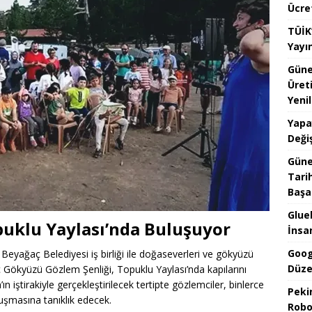
Ücre
TÜİK
Yayı
Güne
Üret
Yenil
Yapa
Değiş
Güne
Tari
Başar
Glueb
puklu Yaylası’nda Buluşuyor
İnsan
Goog
 Beyağaç Belediyesi iş birliği ile doğaseverleri ve gökyüzü
Düze
ç Gökyüzü Gözlem Şenliği, Topuklu Yaylası’nda kapılarını
 iştirakiyle gerçekleştirilecek tertipte gözlemciler, binlerce
Pekin
luşmasına tanıklık edecek.
Robo