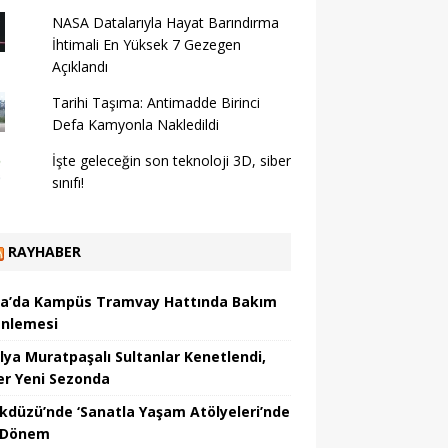
NASA Datalarıyla Hayat Barındırma
İhtimali En Yüksek 7 Gezegen
Açıklandı
Tarihi Taşıma: Antimadde Birinci
Defa Kamyonla Nakledildi
İşte geleceğin son teknoloji 3D, siber
sınıfı!
RAYHABER
a’da Kampüs Tramvay Hattında Bakım
nlemesi
lya Muratpaşalı Sultanlar Kenetlendi,
er Yeni Sezonda
ikdüzü’nde ‘Sanatla Yaşam Atölyeleri’nde
 Dönem