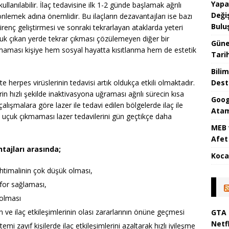
Yapa
llanılabilir. İlaç tedavisine ilk 1-2 günde başlamak ağrılı
Değiş
lemek adına önemlidir. Bu ilaçların dezavantajları ise bazı
Bulu
direnç geliştirmesi ve sonraki tekrarlayan ataklarda yeteri
çuk çıkan yerde tekrar çıkması çözülemeyen diğer bir
Güne
 olmaması kişiye hem sosyal hayatta kısıtlanma hem de estetik
Tari
Bilim
Dest
te herpes virüslerinin tedavisi artık oldukça etkili olmaktadır.
in hızlı şekilde inaktivasyona uğraması ağrılı sürecin kısa
Goog
lışmalara göre lazer ile tedavi edilen bölgelerde ilaç ile
Atam
ç uçuk çıkmaması lazer tedavilerini gün geçtikçe daha
MEB 
Afet 
tajları arasında;
Koca
ihtimalinin çok düşük olması,
nfor sağlaması,
 olması
inin ve ilaç etkileşimlerinin olası zararlarının önüne geçmesi
GTA 
Netfl
stemi zayıf kişilerde ilaç etkileşimlerini azaltarak hızlı iyileşme