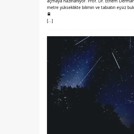
açmaya hazırlanıyor. Prof. Dr. Ethem Derman’ın
metre yükseklikte bilimin ve tabiatın eşsiz bu
🚆
[…]