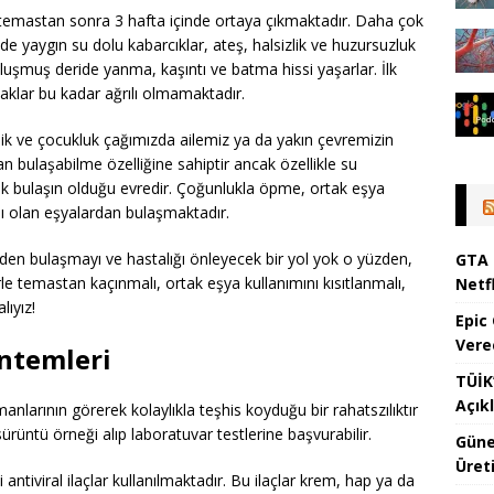
 ile temastan sonra 3 hafta içinde ortaya çıkmaktadır. Daha çok
e yaygın su dolu kabarcıklar, ateş, halsizlik ve huzursuzluk
k oluşmuş deride yanma, kaşıntı ve batma hissi yaşarlar. İlk
aklar bu kadar ağrılı olmamaktadır.
klik ve çocukluk çağımızda ailemiz ya da yakın çevremizin
n bulaşabilme özelliğine sahiptir ancak özellikle su
ok bulaşın olduğu evredir. Çoğunlukla öpme, ortak eşya
sı olan eşyalardan bulaşmaktadır.
inden bulaşmayı ve hastalığı önleyecek bir yol yok o yüzden,
GTA 
le temastan kaçınmalı, ortak eşya kullanımını kısıtlanmalı,
Netfl
ıyız!
Epic
Vere
öntemleri
TÜİK’
Açık
larının görerek kolaylıkla teşhis koyduğu bir rahatszılıktır
sürüntü örneği alıp laboratuvar testlerine başvurabilir.
Güne
Üreti
antiviral ilaçlar kullanılmaktadır. Bu ilaçlar krem, hap ya da