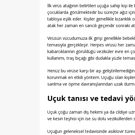
İlk virüs atağının belirtileri uçuğa sahip kişi
çocuklarda görülmektedir bu süreçte ağız içind
tabloya eşlik eder. Kişiler genellikle kızarıklı
atak her zaman en sancılı geçendir sonraki at
Virüsün vücudumuza ilk girişi genellikle bebe
temasıyla gerçekleşir. Herpes virüsü her zama
kabarcıklarının görüldüğü veziküler evre en ç
kullanımı, traş bıçağı gibi dudakla yüzle tema
Henüz bu virüse karşı bir aşı geliştirilemediğ
korunmak en etkili yöntem. Uçuğu olan kişiler
sarılma ve öpme davranışlarından uzak durmal
Uçuk tanısı ve tedavi y
Uçuk çoğu zaman diş hekimi ya da cildiye uzman
ve kesin teşhisi için ise su dolu veziküllerden 
Uçuğun geleneksel tedavisinde asiklovir türevi 