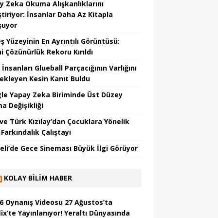
y Zeka Okuma Alışkanlıklarını
tiriyor: İnsanlar Daha Az Kitapla
şuyor
ş Yüzeyinin En Ayrıntılı Görüntüsü:
hi Çözünürlük Rekoru Kırıldı
 İnsanları Glueball Parçacığının Varlığını
ekleyen Kesin Kanıt Buldu
le Yapay Zeka Biriminde Üst Düzey
a Değişikliği
ve Türk Kızılay’dan Çocuklara Yönelik
Farkındalık Çalıştayı
eli’de Gece Sineması Büyük İlgi Görüyor
KOLAY BILIM HABER
6 Oynanış Videosu 27 Ağustos’ta
ix’te Yayınlanıyor! Yeraltı Dünyasında