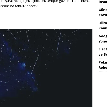
 iştirakiyle gerçekleştirilecek tertipte gözlemciler, binlerce
İnsa
luşmasına tanıklık edecek.
Güne
Çözü
Bilim
Kanı
Goog
Yöne
Elect
ve B
Peki
Robo