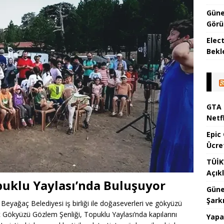
Güne
Görül
Elec
Bekl
GTA 
Netf
Epic
Ücre
TÜİK
Açık
puklu Yaylası’nda Buluşuyor
Güne
Şark
 Beyağaç Belediyesi iş birliği ile doğaseverleri ve gökyüzü
ç Gökyüzü Gözlem Şenliği, Topuklu Yaylası’nda kapılarını
Yapa