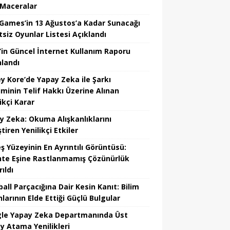
 Maceralar
 Games’in 13 Ağustos’a Kadar Sunacağı
tsiz Oyunlar Listesi Açıklandı
’in Güncel İnternet Kullanım Raporu
nlandı
y Kore’de Yapay Zeka ile Şarkı
iminin Telif Hakkı Üzerine Alınan
ikçi Karar
y Zeka: Okuma Alışkanlıklarını
tiren Yenilikçi Etkiler
ş Yüzeyinin En Ayrıntılı Görüntüsü:
hte Eşine Rastlanmamış Çözünürlük
ıldı
all Parçacığına Dair Kesin Kanıt: Bilim
larının Elde Ettiği Güçlü Bulgular
le Yapay Zeka Departmanında Üst
y Atama Yenilikleri