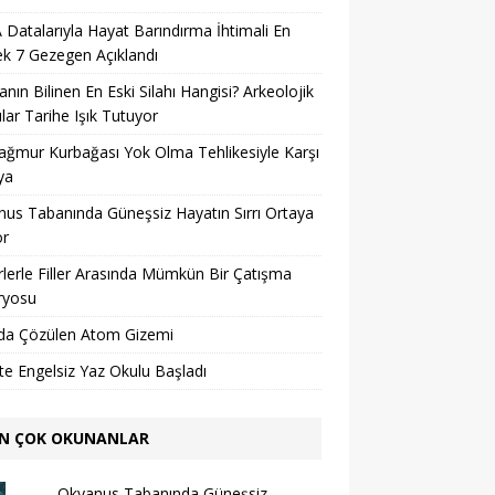
Datalarıyla Hayat Barındırma İhtimali En
k 7 Gezegen Açıklandı
nın Bilinen En Eski Silahı Hangisi? Arkeolojik
lar Tarihe Işık Tutuyor
ağmur Kurbağası Yok Olma Tehlikesiyle Karşı
ya
us Tabanında Güneşsiz Hayatın Sırrı Ortaya
or
lerle Filler Arasında Mümkün Bir Çatışma
ryosu
da Çözülen Atom Gizemi
’te Engelsiz Yaz Okulu Başladı
N ÇOK OKUNANLAR
Okyanus Tabanında Güneşsiz