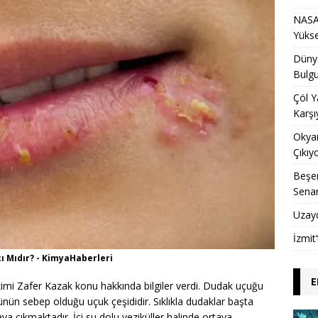
NASA 
Yükse
Dünya
Bulgu
Çöl Y
Karşı
Okyan
Çıkıy
Beşer
Sena
Uzay
İzmit
ı Mıdır? - KimyaHaberleri
E
imi Zafer Kazak konu hakkında bilgiler verdi. Dudak uçuğu
sünün sebep olduğu uçuk çeşididir. Sıklıkla dudaklar başta
a çıkmaktadır. İçi su dolu veziküller halinde ortaya