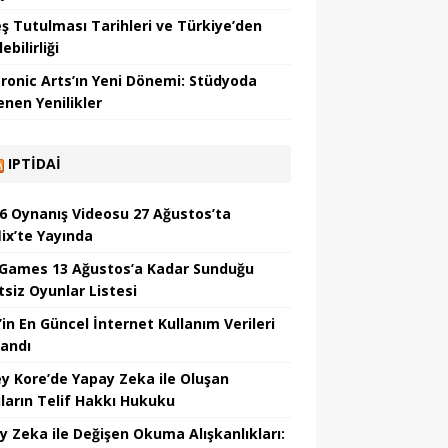
ş Tutulması Tarihleri ve Türkiye’den
ebilirliği
tronic Arts’ın Yeni Dönemi: Stüdyoda
enen Yenilikler
IPTIDAI
6 Oynanış Videosu 27 Ağustos’ta
lix’te Yayında
 Games 13 Ağustos’a Kadar Sunduğu
tsiz Oyunlar Listesi
’in En Güncel İnternet Kullanım Verileri
landı
y Kore’de Yapay Zeka ile Oluşan
ıların Telif Hakkı Hukuku
y Zeka ile Değişen Okuma Alışkanlıkları: