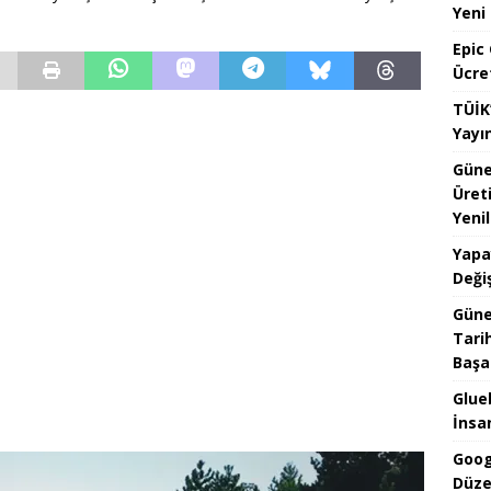
Yeni
Epic
Ücre
TÜİK
Yayı
Güne
Üret
Yenil
Yapa
Değiş
Güne
Tari
Başar
Glueb
İnsan
Goog
Düze