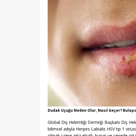
Dudak Uçuğu Neden Olur, Nasıl Geçer? Bulaşıc
Global Diş Hekimliği Derneği Başkanı Diş Hek
bilimsel adıyla Herpes Labialis HSV tip 1 virü
olmak üzere ağız etrafı, burun ve çenede ortay