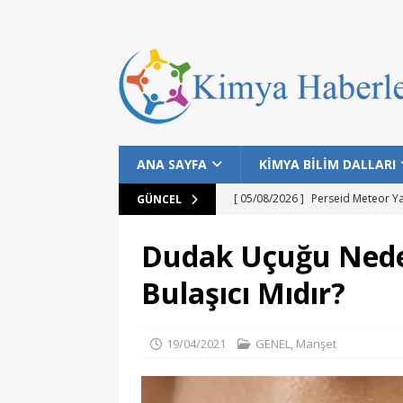
ANA SAYFA
KİMYA BİLİM DALLARI
[ 05/08/2026 ]
Perseid Meteor Y
GÜNCEL
[ 28/07/2026 ]
Bilim İnsanları Bal
Dudak Uçuğu Neden
[ 25/07/2026 ]
NASA Datalarıyla 
Bulaşıcı Mıdır?
MANŞET
[ 24/07/2026 ]
Dünyanın Bilinen E
19/04/2021
GENEL
,
Manşet
MANŞET
[ 05/08/2026 ]
Gökyüzü Meraklıla