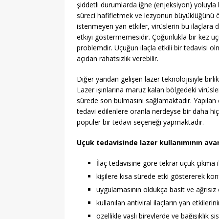
şiddetli durumlarda iğne (enjeksiyon) yoluyla ku
süreci hafifletmek ve lezyonun büyüklüğünü ön
istenmeyen yan etkiler, virüslerin bu ilaçlara 
etkiyi göstermemesidir. Çoğunlukla bir kez u
problemdir. Uçuğun ilaçla etkili bir tedavisi
açıdan rahatsızlık verebilir.
Diğer yandan gelişen lazer teknolojisiyle birlik
Lazer ışınlarına maruz kalan bölgedeki virüsler
sürede son bulmasını sağlamaktadır. Yapılan ça
tedavi edilenlere oranla nerdeyse bir daha hi
popüler bir tedavi seçeneği yapmaktadır.
Uçuk tedavisinde lazer kullanımının avan
İlaç tedavisine göre tekrar uçuk çıkma 
kişilere kısa sürede etki göstererek ko
uygulamasının oldukça basit ve ağrısız
kullanılan antiviral ilaçların yan etkiler
özellikle yaşlı bireylerde ve bağışıklık si