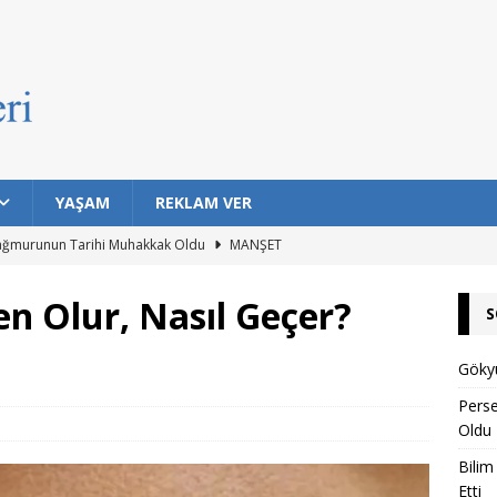
YAŞAM
REKLAM VER
ağmurunun Tarihi Muhakkak Oldu
MANŞET
ıklarda Bulaşıcı Kanser Tespit Etti
MANŞET
 Olur, Nasıl Geçer?
S
Hayat Barındırma İhtimali En Yüksek 7 Gezegen Açıklandı
Gökyü
n Eski Silahı Hangisi? Arkeolojik Bulgular Tarihe Işık Tutuyor
Pers
Oldu
Bilim
rı Topuklu Yaylası’nda Buluşuyor
MANŞET
Etti