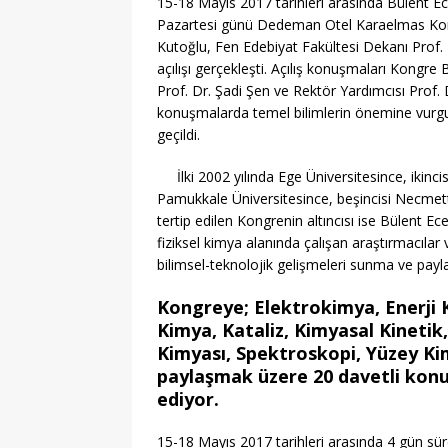
15-18 Mayıs 2017 tarihleri arasında Bülent Ec
Pazartesi günü Dedeman Otel Karaelmas Konf
Kutoğlu, Fen Edebiyat Fakültesi Dekanı Prof. Dr
açılışı gerçekleşti. Açılış konuşmaları Kongre
Prof. Dr. Şadi Şen ve Rektör Yardımcısı Prof. 
konuşmalarda temel bilimlerin önemine vurgu
geçildi.
İlki 2002 yılında Ege Üniversitesince, ikin
Pamukkale Üniversitesince, beşincisi Necmett
tertip edilen Kongrenin altıncısı ise Bülent Ec
fiziksel kimya alanında çalışan araştırmacılar
bilimsel-teknolojik gelişmeleri sunma ve payl
Kongreye; Elektrokimya, Enerji K
Kimya, Kataliz, Kimyasal Kinetik
Kimyası, Spektroskopi, Yüzey Kim
paylaşmak üzere 20 davetli konuş
ediyor.
15-18 Mayıs 2017 tarihleri arasında 4 gün 