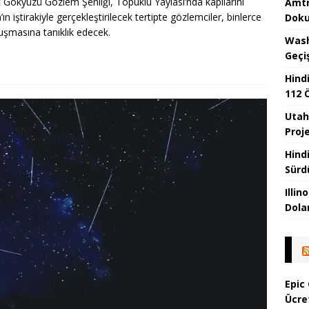
ç Gökyüzü Gözlem Şenliği, Topuklu Yaylası’nda kapılarını
Amtra
 iştirakiyle gerçekleştirilecek tertipte gözlemciler, binlerce
Dok
luşmasına tanıklık edecek.
Wash
Geçiş
Hind
112 
Utah
Proj
Hindi
Sürd
Illin
Dolar
Epic
Ücre