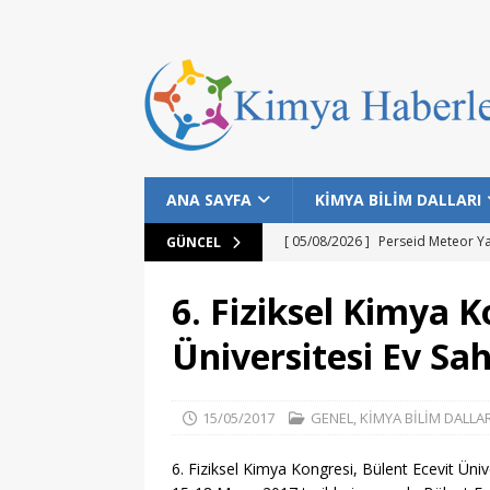
ANA SAYFA
KİMYA BİLİM DALLARI
[ 05/08/2026 ]
Perseid Meteor Y
GÜNCEL
[ 28/07/2026 ]
Bilim İnsanları Bal
6. Fiziksel Kimya K
[ 25/07/2026 ]
NASA Datalarıyla 
Üniversitesi Ev Sah
MANŞET
[ 24/07/2026 ]
Dünyanın Bilinen E
15/05/2017
GENEL
,
KİMYA BİLİM DALLAR
MANŞET
[ 05/08/2026 ]
Gökyüzü Meraklıla
6. Fiziksel Kimya Kongresi, Bülent Ecevit Üniv