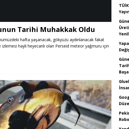
TÜİK
Yayı
Güne
unun Tarihi Muhakkak Oldu
Üret
Yenil
i önümüzdeki hafta yaşanacak, gökyüzü aydınlanacak fakat
Yapa
de izlemesi hayli heyecanlı olan Perseid meteor yağmuru için
Değiş
Güne
Tari
Başar
Glueb
İnsan
Goog
Düze
Pekin
Robo
Yand