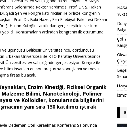
evit Üniversitesi ev sahipliğinde düzenleniyor. 15 Mayıs
erans Salonu’nda Rektör Yardımcısı Prof. Dr. Ş. Hakan
NASA 
. Şadi Şen ve kongre katılımcıları ile birlikte kongrenin
Yükse
 Başkanı Prof. Dr. Baki Hazer, Fen Edebiyat Fakültesi Dekanı
Dünya
Dr. Ş. Hakan Kutoğlu tarafından gerçekleştirildi ve tüm
Bulgu
 yapıldı. Konuşmaların ardından kongrenin ilk oturumuna
Çöl Y
Karşı
cisi ve üçüncüsü Balıkesir Üniversitesince, dördüncüsü
Okyan
in Erbakan Üniversitesi ile KTO Karatay Üniversitesince
Çıkıy
evit Üniversitesi ev sahipliğinde gerçekleşiyor. Kongre ile
 ve bilim insanları en son araştırma sonuçlarını ve mevcut
Beşer
aşma fırsatı bulacak.
Sena
Uzay
aynakları, Enzim Kinetiği, Fiziksel Organik
, Malzeme Bilimi, Nanoteknoloji, Polimer
İzmit
yası ve Kolloidler,
konularında bilgilerini
macının yanı sıra 130 katılımcı iştirak
E
süreyle Dedeman Otel Karaelmas Konferans Salonu’nda