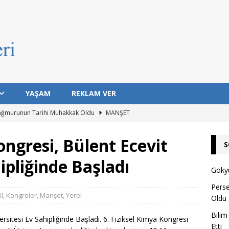
YAŞAM
REKLAM VER
ağmurunun Tarihi Muhakkak Oldu
MANŞET
ıklarda Bulaşıcı Kanser Tespit Etti
MANŞET
ongresi, Bülent Ecevit
S
Hayat Barındırma İhtimali En Yüksek 7 Gezegen Açıklandı
ipliğinde Başladı
Gökyü
n Eski Silahı Hangisi? Arkeolojik Bulgular Tarihe Işık Tutuyor
Pers
I
,
Kongreler
,
Manşet
,
Yerel
Oldu
Bilim
rı Topuklu Yaylası’nda Buluşuyor
MANŞET
ersitesi Ev Sahipliğinde Başladı. 6. Fiziksel Kimya Kongresi
Etti