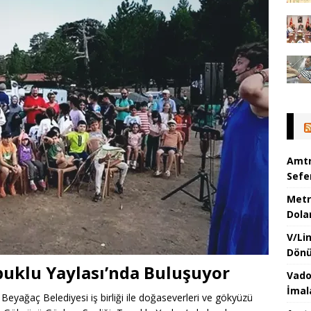
Amtr
Sefer
Metr
Dola
V/Li
Dönü
puklu Yaylası’nda Buluşuyor
Vado
İmal
 Beyağaç Belediyesi iş birliği ile doğaseverleri ve gökyüzü