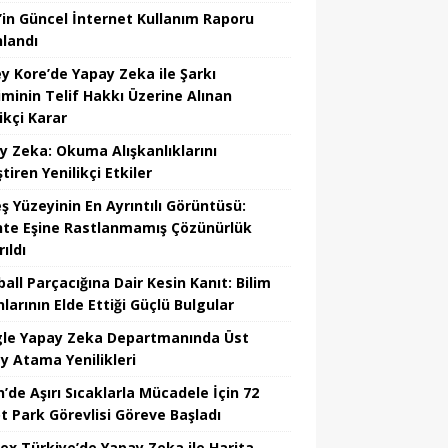
’in Güncel İnternet Kullanım Raporu
nlandı
y Kore’de Yapay Zeka ile Şarkı
iminin Telif Hakkı Üzerine Alınan
ikçi Karar
y Zeka: Okuma Alışkanlıklarını
tiren Yenilikçi Etkiler
ş Yüzeyinin En Ayrıntılı Görüntüsü:
hte Eşine Rastlanmamış Çözünürlük
ıldı
all Parçacığına Dair Kesin Kanıt: Bilim
larının Elde Ettiği Güçlü Bulgular
le Yapay Zeka Departmanında Üst
y Atama Yenilikleri
’de Aşırı Sıcaklarla Mücadele İçin 72
t Park Görevlisi Göreve Başladı
ex Türkiye’de Yapay Zeka ile Harita