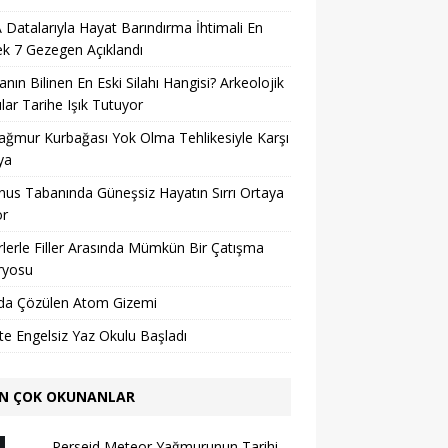
Datalarıyla Hayat Barındırma İhtimali En
k 7 Gezegen Açıklandı
nın Bilinen En Eski Silahı Hangisi? Arkeolojik
lar Tarihe Işık Tutuyor
ağmur Kurbağası Yok Olma Tehlikesiyle Karşı
ya
us Tabanında Güneşsiz Hayatın Sırrı Ortaya
or
lerle Filler Arasında Mümkün Bir Çatışma
ryosu
da Çözülen Atom Gizemi
’te Engelsiz Yaz Okulu Başladı
N ÇOK OKUNANLAR
Perseid Meteor Yağmurunun Tarihi