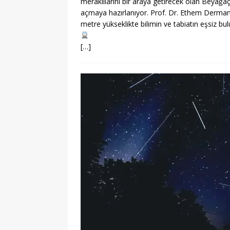
meraklılarını bir araya getirecek olan Beyağa
açmaya hazırlanıyor. Prof. Dr. Ethem Derman’ın
metre yükseklikte bilimin ve tabiatın eşsiz bu
[…]