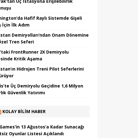
k’tan Üç İstasyona Erişilebilirlik
unuşu
ington’da Hafif Raylı Sistemde Gişeli
 İçin İlk Adım
istan Demiryolları’ndan Onam Dönemine
Özel Tren Seferi
’taki FrontRunner 2X Demiryolu
esinde Kritik Aşama
stan’ın Hidrojen Treni Pilot Seferlerini
ürüyor
ois’te Üç Demiryolu Geçidine 1,6 Milyon
lık Güvenlik Yatırımı
KOLAY BILIM HABER
 Games’in 13 Ağustos’a Kadar Sunacağı
tsiz Oyunlar Listesi Açıklandı