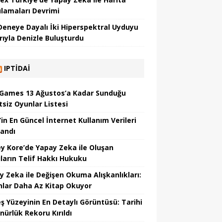
lamaları Devrimi
 Deneye Dayalı İki Hiperspektral Uyduyu
rıyla Denizle Buluşturdu
IPTIDAI
 Games 13 Ağustos’a Kadar Sunduğu
tsiz Oyunlar Listesi
’in En Güncel İnternet Kullanım Verileri
landı
y Kore’de Yapay Zeka ile Oluşan
ıların Telif Hakkı Hukuku
y Zeka ile Değişen Okuma Alışkanlıkları:
nlar Daha Az Kitap Okuyor
ş Yüzeyinin En Detaylı Görüntüsü: Tarihi
nürlük Rekoru Kırıldı