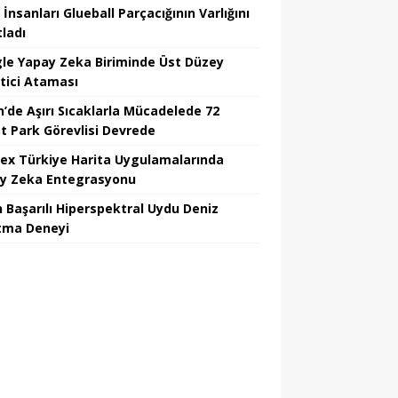
 İnsanları Glueball Parçacığının Varlığını
tladı
le Yapay Zeka Biriminde Üst Düzey
tici Ataması
n’de Aşırı Sıcaklarla Mücadelede 72
t Park Görevlisi Devrede
ex Türkiye Harita Uygulamalarında
y Zeka Entegrasyonu
n Başarılı Hiperspektral Uydu Deniz
atma Deneyi