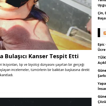
Uygu
Çin,
Başa
Epic
Ücre
a Bulaşıcı Kanser Tespit Etti
TÜİK
Açık
i lezyonları, tıp ve biyoloji dünyasını şaşırtan bir gerçeği
başlayan incelemeler, tümörlerin bir balıktan başkasına direkt
Güne
anıtladı.
Şark
Yapa
İnsa
Güne
Çözü