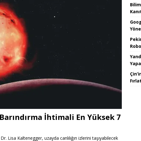
Bilim
Kanı
Goog
Yöne
Peki
Robo
Yand
Yapa
Çin’i
Fırl
Barındırma İhtimali En Yüksek 7
r. Lisa Kaltenegger, uzayda canlılığın izlerini taşıyabilecek