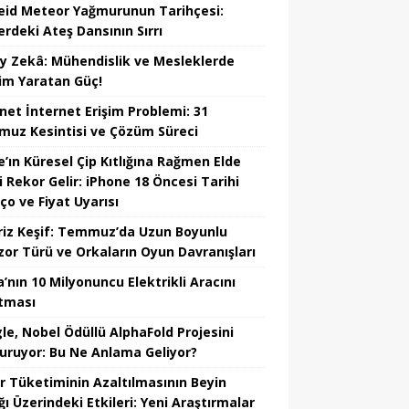
eid Meteor Yağmurunun Tarihçesi:
erdeki Ateş Dansının Sırrı
y Zekâ: Mühendislik ve Mesleklerde
im Yaratan Güç!
net İnternet Erişim Problemi: 31
uz Kesintisi ve Çözüm Süreci
e’ın Küresel Çip Kıtlığına Rağmen Elde
i Rekor Gelir: iPhone 18 Öncesi Tarihi
ço ve Fiyat Uyarısı
riz Keşif: Temmuz’da Uzun Boyunlu
zor Türü ve Orkaların Oyun Davranışları
’nın 10 Milyonuncu Elektrikli Aracını
tması
le, Nobel Ödüllü AlphaFold Projesini
uruyor: Bu Ne Anlama Geliyor?
r Tüketiminin Azaltılmasının Beyin
ğı Üzerindeki Etkileri: Yeni Araştırmalar