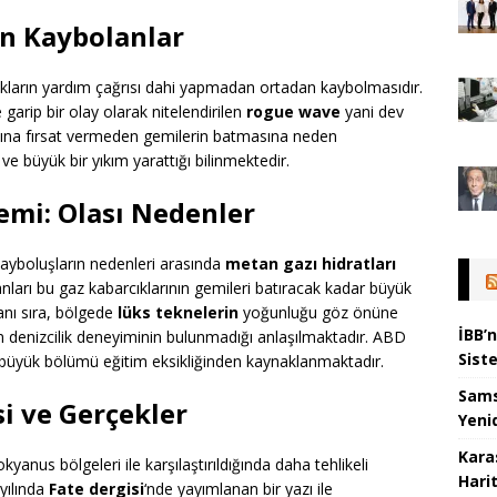
n Kaybolanlar
uçakların yardım çağrısı dahi yapmadan ortadan kaybolmasıdır.
garip bir olay olarak nitelendirilen
rogue wave
yani dev
sına fırsat vermeden gemilerin batmasına neden
ve büyük bir yıkım yarattığı bilinmektedir.
emi: Olası Nedenler
ayboluşların nedenleri arasında
metan gazı hidratları
nları bu gaz kabarcıklarının gemileri batıracak kadar büyük
anı sıra, bölgede
lüks teknelerin
yoğunluğu göz önüne
İBB’
un denizcilik deneyiminin bulunmadığı anlaşılmaktadır. ABD
Sist
n büyük bölümü eğitim eksikliğinden kaynaklanmaktadır.
Sams
i ve Gerçekler
Yeni
Kara
nus bölgeleri ile karşılaştırıldığında daha tehlikeli
Hari
yılında
Fate dergisi
‘nde yayımlanan bir yazı ile