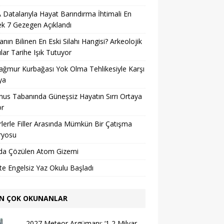
Datalarıyla Hayat Barındırma İhtimali En
k 7 Gezegen Açıklandı
nın Bilinen En Eski Silahı Hangisi? Arkeolojik
lar Tarihe Işık Tutuyor
ağmur Kurbağası Yok Olma Tehlikesiyle Karşı
ya
us Tabanında Güneşsiz Hayatın Sırrı Ortaya
or
lerle Filler Arasında Mümkün Bir Çatışma
ryosu
da Çözülen Atom Gizemi
’te Engelsiz Yaz Okulu Başladı
N ÇOK OKUNANLAR
2027 Meteor Argümanı: ‘1,2 Milyar