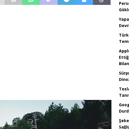
Pers
Gökl
Yapa
Devr
Türk
Temm
Appl
Ettiğ
Bilan
Sürp
Dino
Tesla
Tanı
Goog
Durd
Şeke
Sağlı