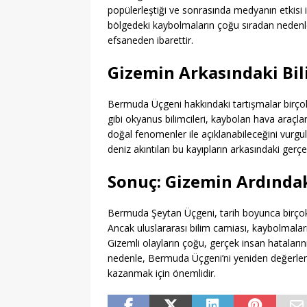
popülerleştiği ve sonrasında medyanın etkisi 
bölgedeki kaybolmaların çoğu sıradan neden
efsaneden ibarettir.
Gizemin Arkasındaki Bil
Bermuda Üçgeni hakkındaki tartışmalar birçok 
gibi okyanus bilimcileri, kaybolan hava araçl
doğal fenomenler ile açıklanabileceğini vurgul
deniz akıntıları bu kayıpların arkasındaki ger
Sonuç: Gizemin Ardındak
Bermuda Şeytan Üçgeni, tarih boyunca birçok
Ancak uluslararası bilim camiası, kaybolmaları
Gizemli olayların çoğu, gerçek insan hatalar
nedenle, Bermuda Üçgeni’ni yeniden değerlend
kazanmak için önemlidir.