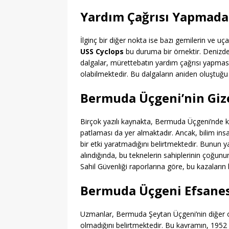
Yardım Çağrısı Yapmada
İlginç bir diğer nokta ise bazı gemilerin ve 
USS Cyclops
bu duruma bir örnektir. Denizde 
dalgalar, mürettebatın yardım çağrısı yapma
olabilmektedir. Bu dalgaların aniden oluştuğu 
Bermuda Üçgeni’nin Giz
Birçok yazılı kaynakta, Bermuda Üçgeni’nde k
patlaması da yer almaktadır. Ancak, bilim insa
bir etki yaratmadığını belirtmektedir. Bunun y
alındığında, bu teknelerin sahiplerinin çoğun
Sahil Güvenliği raporlarına göre, bu kazaları
Bermuda Üçgeni Efsanes
Uzmanlar, Bermuda Şeytan Üçgeni’nin diğer okya
olmadığını belirtmektedir. Bu kavramın, 1952 