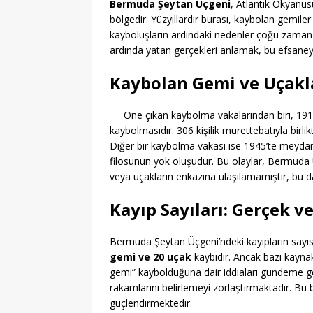
Bermuda Şeytan Üçgeni
, Atlantik Okyanusu
bölgedir. Yüzyıllardır burası, kaybolan gemiler
kayboluşların ardındaki nedenler çoğu zaman 
ardında yatan gerçekleri anlamak, bu efsaney
Kaybolan Gemi ve Uçakla
Öne çıkan kaybolma vakalarından biri, 19
kaybolmasıdır. 306 kişilik mürettebatıyla birl
Diğer bir kaybolma vakası ise 1945’te meyda
filosunun yok oluşudur. Bu olaylar, Bermuda Ü
veya uçakların enkazına ulaşılamamıştır, bu 
Kayıp Sayıları: Gerçek v
Bermuda Şeytan Üçgeni’ndeki kayıpların sayısı
gemi ve 20 uçak
kaybıdır. Ancak bazı kayna
gemi” kaybolduğuna dair iddiaları gündeme ge
rakamlarını belirlemeyi zorlaştırmaktadır. Bu 
güçlendirmektedir.