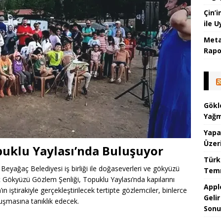
Çin’
ile 
Meta
Rapor
Gökl
Yağm
Yapa
Üzer
puklu Yaylası’nda Buluşuyor
Türk
 Beyağaç Belediyesi iş birliği ile doğaseverleri ve gökyüzü
Temm
ç Gökyüzü Gözlem Şenliği, Topuklu Yaylası’nda kapılarını
Appl
 iştirakiyle gerçekleştirilecek tertipte gözlemciler, binlerce
Geli
luşmasına tanıklık edecek.
Sonu