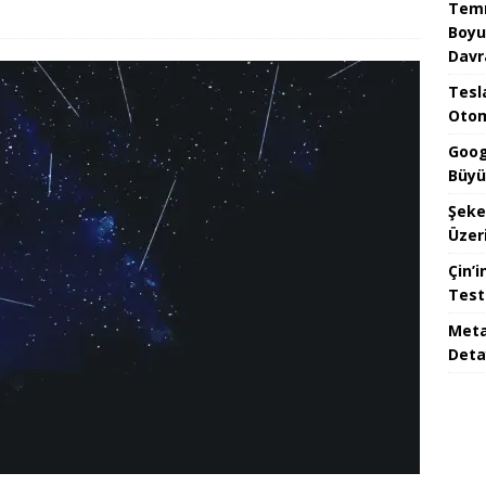
Temm
Boyu
Davr
Tesla
Otom
Goog
Büyü
Şeke
Üzeri
Çin’i
Test
Meta
Deta