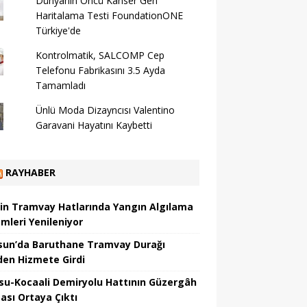
Dünyanın Öncü Kanser Gen
Haritalama Testi FoundationONE
Türkiye'de
Kontrolmatik, SALCOMP Cep
Telefonu Fabrikasını 3.5 Ayda
Tamamladı
Ünlü Moda Dizayncısı Valentino
Garavani Hayatını Kaybetti
RAYHABER
nin Tramvay Hatlarında Yangın Algılama
emleri Yenileniyor
un’da Baruthane Tramvay Durağı
den Hizmete Girdi
su-Kocaali Demiryolu Hattının Güzergâh
tası Ortaya Çıktı