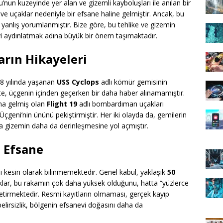
’nun kuzeyinde yer alan ve gizemli kayboluşları ile anılan bir
 ve uçaklar nedeniyle bir efsane haline gelmiştir. Ancak, bu
yanlış yorumlanmıştır. Bize göre, bu tehlike ve gizemin
i aydınlatmak adına büyük bir önem taşımaktadır.
rın Hikayeleri
18 yılında yaşanan
USS Cyclops
adlı kömür gemisinin
ikte, üçgenin içinden geçerken bir daha haber alınamamıştır.
na gelmiş olan
Flight 19
adlı bombardıman uçakları
çgeni’nin ününü pekiştirmiştir. Her iki olayda da, gemilerin
da gizemin daha da derinleşmesine yol açmıştır.
e Efsane
 kesin olarak bilinmemektedir. Genel kabul, yaklaşık
50
klar, bu rakamın çok daha yüksek olduğunu, hatta “yüzlerce
tirmektedir. Resmi kayıtların olmaması, gerçek kayıp
belirsizlik, bölgenin efsanevi doğasını daha da