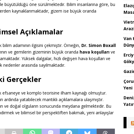
ile büyütüldüğü öne sürülmektedir. Bilim insanlarına göre, bu
Elaz
lerden kaynaklanmaktadır, gizem ise büyük oranda
Masa
Viet
Araz
imsel Açıklamalar
Van 
Düny
bilim adamının ilgisini çekmiştir. Örneğin,
Dr. Simon Boxall
arının ve gemilerin gizeminin büyük oranda
hava koşulları
ve
Erci
amaktadır. Yüksek dalgalar, hızlı değişen hava koşulları ve
Göky
çek nedenler arasında sayılmaktadır.
Gazi
i Gerçekler
Çoru
Yeni
 efsaneye ve komplo teorisine ilham kaynağı olmuştur.
Deniz
n ardında yatabilecek mantıklı açıklamalara ulaşmıştır.
Yatır
ının ve doğal olguların sonucunda meydana gelmektedir. Bu
irmek ve bilimsel bir perspektiften bakmak, yeni anlayışlar