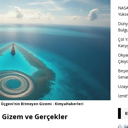
NASA 
Yükse
Dünya
Bulgu
Çöl Y
Karşı
Okyan
Çıkıy
Beşer
Sena
Uzay
İzmit
 Üçgeni’nin Bitmeyen Gizemi - KimyaHaberleri
E
 Gizem ve Gerçekler