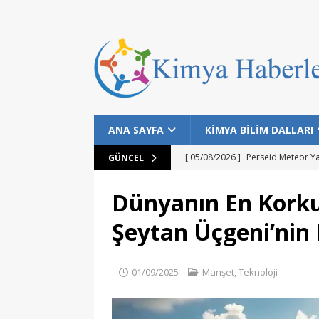
ANA SAYFA
KİMYA BİLİM DALLARI
[ 05/08/2026 ]
Perseid Meteor Y
GÜNCEL
[ 28/07/2026 ]
Bilim İnsanları Bal
Dünyanın En Korku
[ 25/07/2026 ]
NASA Datalarıyla 
Şeytan Üçgeni’nin
MANŞET
[ 24/07/2026 ]
Dünyanın Bilinen E
01/09/2025
Manşet
,
Teknoloji
MANŞET
[ 05/08/2026 ]
Gökyüzü Meraklıla