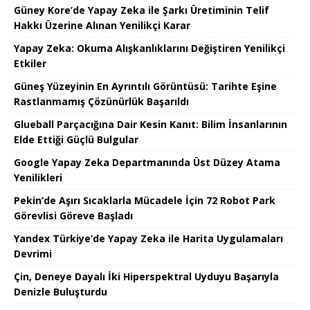
Güney Kore’de Yapay Zeka ile Şarkı Üretiminin Telif
Hakkı Üzerine Alınan Yenilikçi Karar
Yapay Zeka: Okuma Alışkanlıklarını Değiştiren Yenilikçi
Etkiler
Güneş Yüzeyinin En Ayrıntılı Görüntüsü: Tarihte Eşine
Rastlanmamış Çözünürlük Başarıldı
Glueball Parçacığına Dair Kesin Kanıt: Bilim İnsanlarının
Elde Ettiği Güçlü Bulgular
Google Yapay Zeka Departmanında Üst Düzey Atama
Yenilikleri
Pekin’de Aşırı Sıcaklarla Mücadele İçin 72 Robot Park
Görevlisi Göreve Başladı
Yandex Türkiye’de Yapay Zeka ile Harita Uygulamaları
Devrimi
Çin, Deneye Dayalı İki Hiperspektral Uyduyu Başarıyla
Denizle Buluşturdu