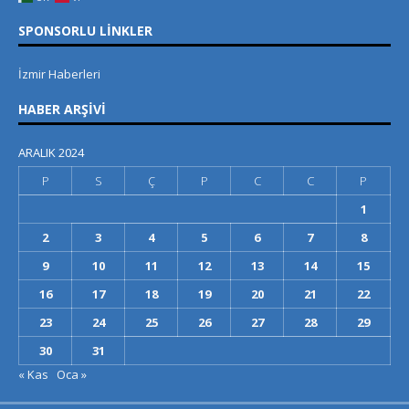
SPONSORLU LINKLER
İzmir Haberleri
HABER ARŞIVI
ARALIK 2024
P
S
Ç
P
C
C
P
1
2
3
4
5
6
7
8
9
10
11
12
13
14
15
16
17
18
19
20
21
22
23
24
25
26
27
28
29
30
31
« Kas
Oca »