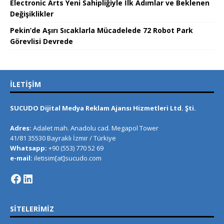
Electronic Arts Yeni Sahipliğiyle İlk Adımlar ve Beklenen
Değişiklikler
Pekin’de Aşırı Sıcaklarla Mücadelede 72 Robot Park
Görevlisi Devrede
İLETIŞIM
SUCUDO Dijital Medya Reklam Ajansı Hizmetleri Ltd. Şti.
Adres:
Adalet mah. Anadolu cad. Megapol Tower
41/81 35530 Bayraklı İzmir / Türkiye
Whatsapp:
+90 (553) 770 52 69
e-mail:
iletisim[at]sucudo.com
SITELERIMIZ