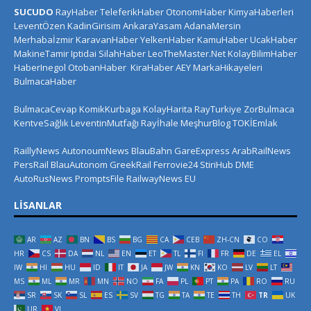
SUCUDO
RayHaber
TeleferikHaber
OtonomHaber
KimyaHaberleri
LeventÖzen
KadinGirisim
AnkaraYasam
AdanaMersin
Merhabaİzmir
KaravanHaber
YelkenHaber
KamuHaber
UcakHaber
MakineTamir
Iptidai
SilahHaber
LeoTheMaster.Net
KolayBilimHaber
HaberInegol
OtobanHaber
KiraHaber
AEY
MarkaHikayeleri
BulmacaHaber
BulmacaCevap
KomikKurbaga
KolayHarita
RayTurkiye
ZorBulmaca
KentveSağlık
LeventinMutfağı
Rayİhale
MeşhurBlog
TOKİEmlak
RaillyNews
AutonoumNews
BlauBahn
GareExpress
ArabRailNews
PersRail
BlauAutonom
GreekRail
Ferrovie24
StiriHub
DME
AutoRusNews
PromptsFile
RailwayNews EU
LISANLAR
AR
AZ
BN
BS
BG
CA
CEB
ZH-CN
CO
HR
CS
DA
NL
EN
ET
TL
FI
FR
DE
EL
IW
HI
HU
ID
IT
JA
JW
KN
KO
LV
LT
MS
ML
MR
MN
NO
FA
PL
PT
PA
RO
RU
SR
SK
SL
ES
SV
TG
TA
TE
TH
TR
UK
UR
VI