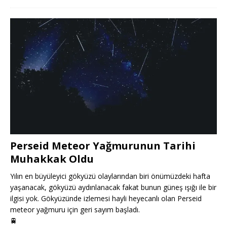
Perseid Meteor Yağmurunun Tarihi
Muhakkak Oldu
Yılın en büyüleyici gökyüzü olaylarından biri önümüzdeki hafta
yaşanacak, gökyüzü aydınlanacak fakat bunun güneş ışığı ile bir
ilgisi yok. Gökyüzünde izlemesi hayli heyecanlı olan Perseid
meteor yağmuru için geri sayım başladı.
🚆