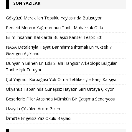
SON YAZILAR
Gökyüzü Meraklıları Topuklu Yaylası’nda Buluşuyor
Perseid Meteor Yağmurunun Tarihi Muhakkak Oldu
Bilim İnsanları Balıklarda Bulaşıcı Kanser Tespit Etti
NASA Datalarıyla Hayat Barındırma İhtimali En Yüksek 7
Gezegen Açıklandı
Dünyanın Bilinen En Eski Silahı Hangisi? Arkeolojik Bulgular
Tarihe Işık Tutuyor
Çöl Yağmur Kurbağası Yok Olma Tehlikesiyle Karşı Karşıya
Okyanus Tabanında Güneşsiz Hayatın Sırrı Ortaya Çıkıyor
Beşerlerle Filler Arasında Mümkün Bir Çatışma Senaryosu
Uzayda Çözülen Atom Gizemi
İzmit’te Engelsiz Yaz Okulu Başladı