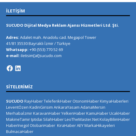
İLETIŞIM
SUCUDO Dijital Medya Reklam Ajansı Hizmetleri Ltd. Şti.
Adres:
Adalet mah. Anadolu cad. Megapol Tower
41/81 35530 Bayraklı İzmir / Türkiye
Whatsapp:
+90 (553) 770 52 69
e-mail:
iletisim[at]sucudo.com
SITELERIMIZ
SUCUDO
RayHaber
TeleferikHaber
OtonomHaber
KimyaHaberleri
LeventÖzen
KadinGirisim
AnkaraYasam
AdanaMersin
Merhabaİzmir
KaravanHaber
YelkenHaber
KamuHaber
UcakHaber
MakineTamir
Iptidai
SilahHaber
LeoTheMaster.Net
KolayBilimHaber
HaberInegol
OtobanHaber
KiraHaber
AEY
MarkaHikayeleri
BulmacaHaber