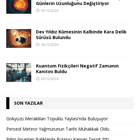
Günlerin Uzunluğunu Değiştiriyor
29/12/2024
Dev Yıldız Kümesinin Kalbinde Kara Delik
Sürüsü Bulundu
29/12/2024
Kuantum Fizikçileri Negatif Zamanın
Kanıtını Buldu
29/12/2024
SON YAZILAR
Gökyüzü Meraklıları Topuklu Yaylası’nda Buluşuyor
Perseid Meteor Yağmurunun Tarihi Muhakkak Oldu
Bilim İnsanları Balıklarda Bulaşıcı Kanser Tespit Etti