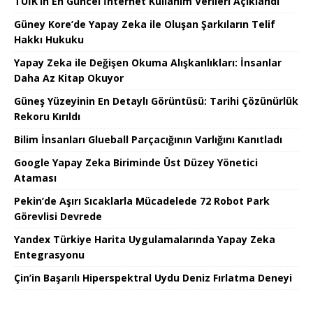
TÜİK’in En Güncel İnternet Kullanım Verileri Açıklandı
Güney Kore’de Yapay Zeka ile Oluşan Şarkıların Telif
Hakkı Hukuku
Yapay Zeka ile Değişen Okuma Alışkanlıkları: İnsanlar
Daha Az Kitap Okuyor
Güneş Yüzeyinin En Detaylı Görüntüsü: Tarihi Çözünürlük
Rekoru Kırıldı
Bilim İnsanları Glueball Parçacığının Varlığını Kanıtladı
Google Yapay Zeka Biriminde Üst Düzey Yönetici
Ataması
Pekin’de Aşırı Sıcaklarla Mücadelede 72 Robot Park
Görevlisi Devrede
Yandex Türkiye Harita Uygulamalarında Yapay Zeka
Entegrasyonu
Çin’in Başarılı Hiperspektral Uydu Deniz Fırlatma Deneyi