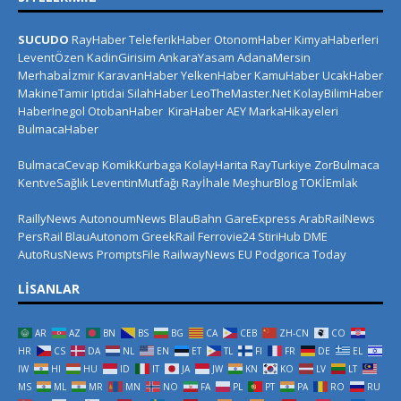
SUCUDO
RayHaber
TeleferikHaber
OtonomHaber
KimyaHaberleri
LeventÖzen
KadinGirisim
AnkaraYasam
AdanaMersin
Merhabaİzmir
KaravanHaber
YelkenHaber
KamuHaber
UcakHaber
MakineTamir
Iptidai
SilahHaber
LeoTheMaster.Net
KolayBilimHaber
HaberInegol
OtobanHaber
KiraHaber
AEY
MarkaHikayeleri
BulmacaHaber
BulmacaCevap
KomikKurbaga
KolayHarita
RayTurkiye
ZorBulmaca
KentveSağlık
LeventinMutfağı
Rayİhale
MeşhurBlog
TOKİEmlak
RaillyNews
AutonoumNews
BlauBahn
GareExpress
ArabRailNews
PersRail
BlauAutonom
GreekRail
Ferrovie24
StiriHub
DME
AutoRusNews
PromptsFile
RailwayNews EU
Podgorica Today
LISANLAR
AR
AZ
BN
BS
BG
CA
CEB
ZH-CN
CO
HR
CS
DA
NL
EN
ET
TL
FI
FR
DE
EL
IW
HI
HU
ID
IT
JA
JW
KN
KO
LV
LT
MS
ML
MR
MN
NO
FA
PL
PT
PA
RO
RU