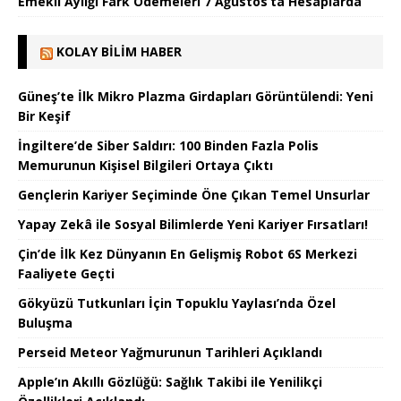
Emekli Aylığı Fark Ödemeleri 7 Ağustos’ta Hesaplarda
KOLAY BILIM HABER
Güneş’te İlk Mikro Plazma Girdapları Görüntülendi: Yeni
Bir Keşif
İngiltere’de Siber Saldırı: 100 Binden Fazla Polis
Memurunun Kişisel Bilgileri Ortaya Çıktı
Gençlerin Kariyer Seçiminde Öne Çıkan Temel Unsurlar
Yapay Zekâ ile Sosyal Bilimlerde Yeni Kariyer Fırsatları!
Çin’de İlk Kez Dünyanın En Gelişmiş Robot 6S Merkezi
Faaliyete Geçti
Gökyüzü Tutkunları İçin Topuklu Yaylası’nda Özel
Buluşma
Perseid Meteor Yağmurunun Tarihleri Açıklandı
Apple’ın Akıllı Gözlüğü: Sağlık Takibi ile Yenilikçi