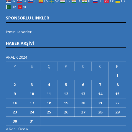
SR
SK
SL
ES
SV
TG
TA
TE
TH
TR
UK
UR
VI
SPONSORLU LINKLER
İzmir Haberleri
HABER ARŞIVI
ARALIK 2024
P
S
Ç
P
C
C
P
1
2
3
4
5
6
7
8
9
10
11
12
13
14
15
16
17
18
19
20
21
22
23
24
25
26
27
28
29
30
31
« Kas
Oca »