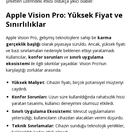
şirketleri üzerindeki etkisi oldukça yıkıcı olabilir.
Apple Vision Pro: Yüksek Fiyat ve
Sınırlılıklar
Apple Vision Pro, gelişmiş teknolojilere sahip bir
karma
gerçeklik başlığı
olarak piyasaya sürüldü. Ancak, yüksek fiyatı
ve bazı sınırlamaları nedeniyle beklenen etkiyi yaratamadı.
Kullanıcılar,
konfor sorunları
ve
sınırlı uygulama
ekosistemi
ile ilgili sıkıntılar yaşadılar. Vision Pro’nun
karşılaştığı zorluklar arasında:
Yüksek Maliyet:
Cihazın fiyatı, birçok potansiyel müşteriyi
caydırdı.
Konfor Sorunları:
Uzun süre kullanıldığında rahatsızlık hissi
yaratan tasarımı, kullanıcı deneyimini olumsuz etkiledi.
Sınırlı Uygulama Ekosistemi:
Mevcut uygulamaların
yetersizliği, kullanıcıların cihazdan alacakları verimi düşürdü.
Teknik Sınırlamalar:
Cihazın sunduğu teknolojik yenilikler,