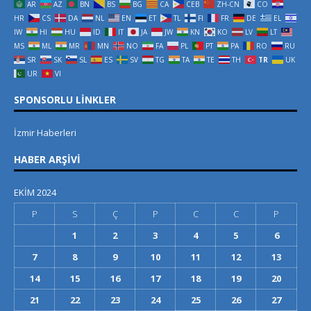
AR
AZ
BN
BS
BG
CA
CEB
ZH-CN
CO
HR
CS
DA
NL
EN
ET
TL
FI
FR
DE
EL
IW
HI
HU
ID
IT
JA
JW
KN
KO
LV
LT
MS
ML
MR
MN
NO
FA
PL
PT
PA
RO
RU
SR
SK
SL
ES
SV
TG
TA
TE
TH
TR
UK
UR
VI
SPONSORLU LINKLER
İzmir Haberleri
HABER ARŞIVI
EKIM 2024
P
S
Ç
P
C
C
P
1
2
3
4
5
6
7
8
9
10
11
12
13
14
15
16
17
18
19
20
21
22
23
24
25
26
27