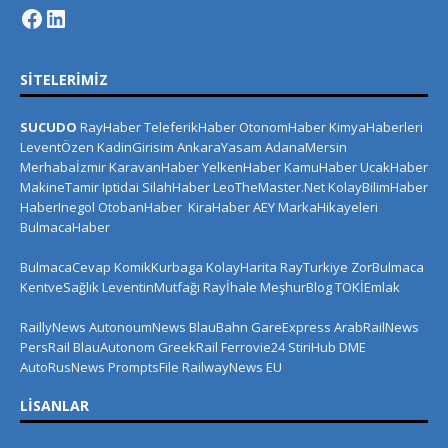
SITELERIMIZ
SUCUDO
RayHaber
TeleferikHaber
OtonomHaber
KimyaHaberleri
LeventÖzen
KadinGirisim
AnkaraYasam
AdanaMersin
Merhabaİzmir
KaravanHaber
YelkenHaber
KamuHaber
UcakHaber
MakineTamir
Iptidai
SilahHaber
LeoTheMaster.Net
KolayBilimHaber
HaberInegol
OtobanHaber
KiraHaber
AEY
MarkaHikayeleri
BulmacaHaber
BulmacaCevap
KomikKurbaga
KolayHarita
RayTurkiye
ZorBulmaca
KentveSağlık
LeventinMutfağı
Rayİhale
MeşhurBlog
TOKİEmlak
RaillyNews
AutonoumNews
BlauBahn
GareExpress
ArabRailNews
PersRail
BlauAutonom
GreekRail
Ferrovie24
StiriHub
DME
AutoRusNews
PromptsFile
RailwayNews EU
LISANLAR