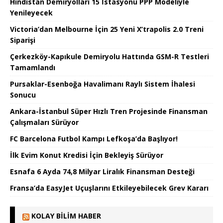
Hindistan Demiryolları 15 İstasyonu PPP Modeliyle
Yenileyecek
Victoria’dan Melbourne İçin 25 Yeni X’trapolis 2.0 Treni
Siparişi
Çerkezköy-Kapıkule Demiryolu Hattında GSM-R Testleri
Tamamlandı
Pursaklar-Esenboğa Havalimanı Raylı Sistem İhalesi
Sonucu
Ankara-İstanbul Süper Hızlı Tren Projesinde Finansman
Çalışmaları Sürüyor
FC Barcelona Futbol Kampı Lefkoşa’da Başlıyor!
İlk Evim Konut Kredisi İçin Bekleyiş Sürüyor
Esnafa 6 Ayda 74,8 Milyar Liralık Finansman Desteği
Fransa’da EasyJet Uçuşlarını Etkileyebilecek Grev Kararı
KOLAY BILIM HABER