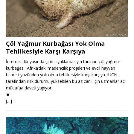
Çöl Yağmur Kurbağası Yok Olma
Tehlikesiyle Karşı Karşıya
İnternet dünyasında şirin cıyaklamasıyla tanınan çöl yağmur
kurbağası, Afrika’daki madencilik projeleri ve evcil hayvan
ticareti yüzünden yok olma tehlikesiyle karşı karşıya. IUCN
tarafından risk durumu yükseltilen bu az canlı için uzmanlar acil
müdafaa daveti yapıyor.
🚆
[…]