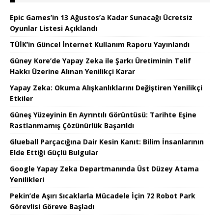
Epic Games’in 13 Ağustos’a Kadar Sunacağı Ücretsiz
Oyunlar Listesi Açıklandı
TÜİK’in Güncel İnternet Kullanım Raporu Yayınlandı
Güney Kore’de Yapay Zeka ile Şarkı Üretiminin Telif
Hakkı Üzerine Alınan Yenilikçi Karar
Yapay Zeka: Okuma Alışkanlıklarını Değiştiren Yenilikçi
Etkiler
Güneş Yüzeyinin En Ayrıntılı Görüntüsü: Tarihte Eşine
Rastlanmamış Çözünürlük Başarıldı
Glueball Parçacığına Dair Kesin Kanıt: Bilim İnsanlarının
Elde Ettiği Güçlü Bulgular
Google Yapay Zeka Departmanında Üst Düzey Atama
Yenilikleri
Pekin’de Aşırı Sıcaklarla Mücadele İçin 72 Robot Park
Görevlisi Göreve Başladı