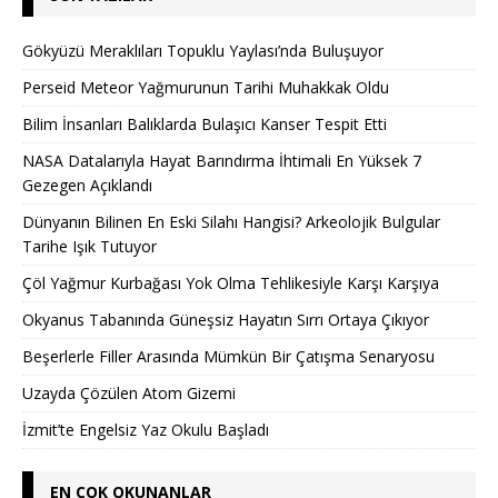
Gökyüzü Meraklıları Topuklu Yaylası’nda Buluşuyor
Perseid Meteor Yağmurunun Tarihi Muhakkak Oldu
Bilim İnsanları Balıklarda Bulaşıcı Kanser Tespit Etti
NASA Datalarıyla Hayat Barındırma İhtimali En Yüksek 7
Gezegen Açıklandı
Dünyanın Bilinen En Eski Silahı Hangisi? Arkeolojik Bulgular
Tarihe Işık Tutuyor
Çöl Yağmur Kurbağası Yok Olma Tehlikesiyle Karşı Karşıya
Okyanus Tabanında Güneşsiz Hayatın Sırrı Ortaya Çıkıyor
Beşerlerle Filler Arasında Mümkün Bir Çatışma Senaryosu
Uzayda Çözülen Atom Gizemi
İzmit’te Engelsiz Yaz Okulu Başladı
EN ÇOK OKUNANLAR