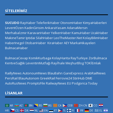
SITELERIMIZ
SUCUDO
RayHaber
TeleferikHaber
OtonomHaber
KimyaHaberleri
LeventÖzen
KadinGirisim
AnkaraYasam
AdanaMersin
Merhabaİzmir
KaravanHaber
YelkenHaber
KamuHaber
UcakHaber
MakineTamir
Iptidai
SilahHaber
LeoTheMaster.Net
KolayBilimHaber
HaberInegol
OtobanHaber
KiraHaber
AEY
MarkaHikayeleri
BulmacaHaber
BulmacaCevap
KomikKurbaga
KolayHarita
RayTurkiye
ZorBulmaca
KentveSağlık
LeventinMutfağı
Rayİhale
MeşhurBlog
TOKİEmlak
RaillyNews
AutonoumNews
BlauBahn
GareExpress
ArabRailNews
PersRail
BlauAutonom
GreekRail
Ferrovie24
StiriHub
DME
AutoRusNews
PromptsFile
RailwayNews EU
Podgorica Today
LISANLAR
AR
AZ
BN
BS
BG
CA
CEB
ZH-CN
CO
HR
CS
DA
NL
EN
ET
TL
FI
FR
DE
EL