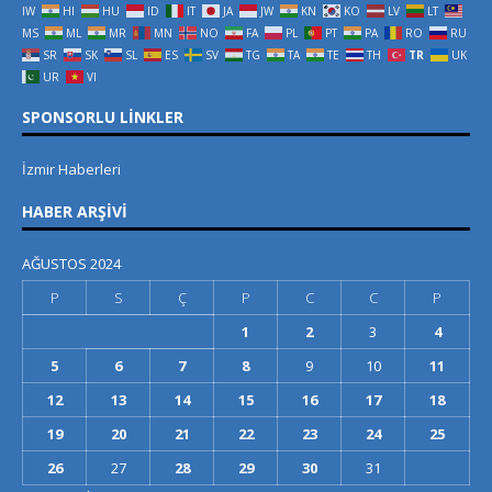
IW
HI
HU
ID
IT
JA
JW
KN
KO
LV
LT
MS
ML
MR
MN
NO
FA
PL
PT
PA
RO
RU
SR
SK
SL
ES
SV
TG
TA
TE
TH
TR
UK
UR
VI
SPONSORLU LINKLER
İzmir Haberleri
HABER ARŞIVI
AĞUSTOS 2024
P
S
Ç
P
C
C
P
1
2
3
4
5
6
7
8
9
10
11
12
13
14
15
16
17
18
19
20
21
22
23
24
25
26
27
28
29
30
31