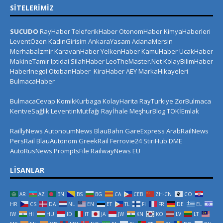
SITELERIMIZ
SUCUDO
RayHaber
TeleferikHaber
OtonomHaber
KimyaHaberleri
LeventÖzen
KadinGirisim
AnkaraYasam
AdanaMersin
Merhabaİzmir
KaravanHaber
YelkenHaber
KamuHaber
UcakHaber
MakineTamir
Iptidai
SilahHaber
LeoTheMaster.Net
KolayBilimHaber
HaberInegol
OtobanHaber
KiraHaber
AEY
MarkaHikayeleri
BulmacaHaber
BulmacaCevap
KomikKurbaga
KolayHarita
RayTurkiye
ZorBulmaca
KentveSağlık
LeventinMutfağı
Rayİhale
MeşhurBlog
TOKİEmlak
RaillyNews
AutonoumNews
BlauBahn
GareExpress
ArabRailNews
PersRail
BlauAutonom
GreekRail
Ferrovie24
StiriHub
DME
AutoRusNews
PromptsFile
RailwayNews EU
LISANLAR
AR
AZ
BN
BS
BG
CA
CEB
ZH-CN
CO
HR
CS
DA
NL
EN
ET
TL
FI
FR
DE
EL
IW
HI
HU
ID
IT
JA
JW
KN
KO
LV
LT