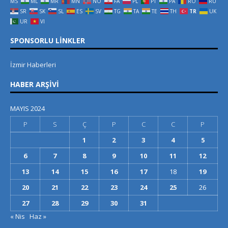
MS
ML
MR
MN
NO
FA
PL
PT
PA
RO
RU
SR
SK
SL
ES
SV
TG
TA
TE
TH
TR
UK
UR
VI
SPONSORLU LINKLER
İzmir Haberleri
HABER ARŞIVI
MAYIS 2024
P
S
Ç
P
C
C
P
1
2
3
4
5
6
7
8
9
10
11
12
13
14
15
16
17
18
19
20
21
22
23
24
25
26
27
28
29
30
31
« Nis
Haz »