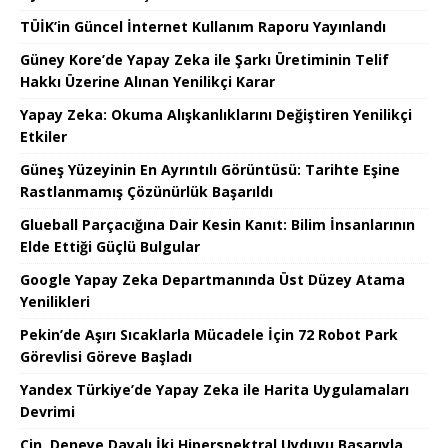
TÜİK’in Güncel İnternet Kullanım Raporu Yayınlandı
Güney Kore’de Yapay Zeka ile Şarkı Üretiminin Telif
Hakkı Üzerine Alınan Yenilikçi Karar
Yapay Zeka: Okuma Alışkanlıklarını Değiştiren Yenilikçi
Etkiler
Güneş Yüzeyinin En Ayrıntılı Görüntüsü: Tarihte Eşine
Rastlanmamış Çözünürlük Başarıldı
Glueball Parçacığına Dair Kesin Kanıt: Bilim İnsanlarının
Elde Ettiği Güçlü Bulgular
Google Yapay Zeka Departmanında Üst Düzey Atama
Yenilikleri
Pekin’de Aşırı Sıcaklarla Mücadele İçin 72 Robot Park
Görevlisi Göreve Başladı
Yandex Türkiye’de Yapay Zeka ile Harita Uygulamaları
Devrimi
Çin, Deneye Dayalı İki Hiperspektral Uyduyu Başarıyla