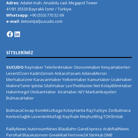
Adres:
Adalet mah. Anadolu cad. Megapol Tower
41/81 35530 Bayraklı İzmir / Türkiye
Whatsapp:
+90 (553) 770 52 69
e-mail:
iletisim[at]sucudo.com
SITELERIMIZ
SUCUDO
RayHaber
TeleferikHaber
OtonomHaber
KimyaHaberleri
LeventÖzen
KadinGirisim
AnkaraYasam
AdanaMersin
Merhabaİzmir
KaravanHaber
YelkenHaber
KamuHaber
UcakHaber
MakineTamir
Iptidai
SilahHaber
LeoTheMaster.Net
KolayBilimHaber
HaberInegol
OtobanHaber
KiraHaber
AEY
MarkaHikayeleri
BulmacaHaber
BulmacaCevap
KomikKurbaga
KolayHarita
RayTurkiye
ZorBulmaca
KentveSağlık
LeventinMutfağı
Rayİhale
MeşhurBlog
TOKİEmlak
RaillyNews
AutonoumNews
BlauBahn
GareExpress
ArabRailNews
PersRail
BlauAutonom
GreekRail
Ferrovie24
StiriHub
DME