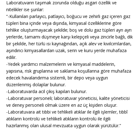
Laboratuvarın taşımak zorunda olduğu asgari özellik ve
nitelikler ise şunlar:
“-Kullanılan parlayıcı, patlayıcı, boğucu ve zehirli gaz içeren gaz
tüpleri bina içinde veya dışında, kimyasal özelliklerine göre
tehlike oluşturmayacak şekilde; boş ve dolu gaz tüpleri ayrı ayrı
yerlerde, tamamı düşmeye karşı kelepçeli veya zincirle bağlı, dik
bir şekilde, her türlü ısı kaynağından, açık alev ve kıvılcımlardan,
aşındırıcı kimyasallardan uzak, serin ve kuru yerde muhafaza
edilir.
-Yedek yardımcı malzemelerin ve kimyasal maddelerin,
yapısına, risk gruplarına ve saklama koşullarına göre muhafaza
edecek havalandırma sistemli, bir depo veya uygun
düzenlenmiş dolaplar bulunur.
-Laboratuvarda acil çıkış kapıları bulunur.
-Laboratuvar personeli; laboratuvar yöneticisi, kalite yöneticisi
ve deney personeli olmak üzere en az üç kişiden oluşur.
-Laboratuvara ait tıbbi ve tehlikeli atıklar ile ilgili işlemler, tıbbî
atıkların kontrolü ve tehlikeli atıkların kontrolü ile ilgili
hazırlanmış olan ulusal mevzuata uygun olarak yürütülür.”