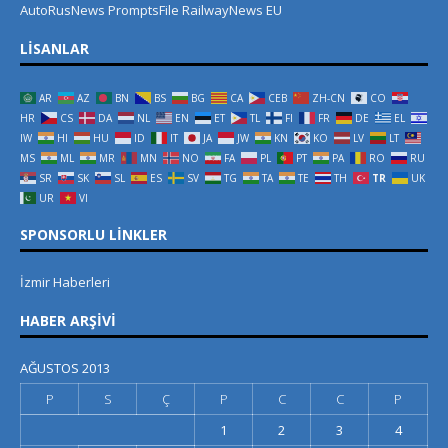
AutoRusNews
PromptsFile
RailwayNews EU
LISANLAR
AR
AZ
BN
BS
BG
CA
CEB
ZH-CN
CO
HR
CS
DA
NL
EN
ET
TL
FI
FR
DE
EL
IW
HI
HU
ID
IT
JA
JW
KN
KO
LV
LT
MS
ML
MR
MN
NO
FA
PL
PT
PA
RO
RU
SR
SK
SL
ES
SV
TG
TA
TE
TH
TR
UK
UR
VI
SPONSORLU LINKLER
İzmir Haberleri
HABER ARŞIVI
AĞUSTOS 2013
P
S
Ç
P
C
C
P
1
2
3
4