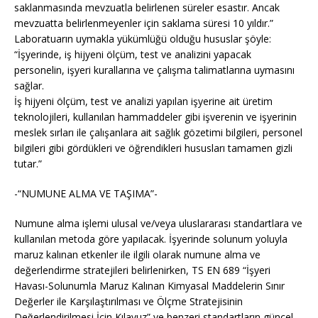
saklanmasında mevzuatla belirlenen süreler esastır. Ancak
mevzuatta belirlenmeyenler için saklama süresi 10 yıldır.”
Laboratuarın uymakla yükümlüğü olduğu hususlar şöyle:
“İşyerinde, iş hijyeni ölçüm, test ve analizini yapacak
personelin, işyeri kurallarına ve çalışma talimatlarına uymasını
sağlar.
İş hijyeni ölçüm, test ve analizi yapılan işyerine ait üretim
teknolojileri, kullanılan hammaddeler gibi işverenin ve işyerinin
meslek sırları ile çalışanlara ait sağlık gözetimi bilgileri, personel
bilgileri gibi gördükleri ve öğrendikleri hususları tamamen gizli
tutar.”
-“NUMUNE ALMA VE TAŞIMA”-
Numune alma işlemi ulusal ve/veya uluslararası standartlara ve
kullanılan metoda göre yapılacak. İşyerinde solunum yoluyla
maruz kalınan etkenler ile ilgili olarak numune alma ve
değerlendirme stratejileri belirlenirken, TS EN 689 “İşyeri
Havası-Solunumla Maruz Kalınan Kimyasal Maddelerin Sınır
Değerler ile Karşılaştırılması ve Ölçme Stratejisinin
Değerlendirilmesi İçin Kılavuz” ve benzeri standartların güncel