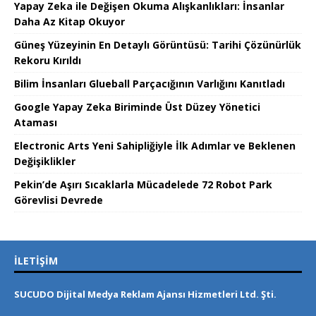
Yapay Zeka ile Değişen Okuma Alışkanlıkları: İnsanlar
Daha Az Kitap Okuyor
Güneş Yüzeyinin En Detaylı Görüntüsü: Tarihi Çözünürlük
Rekoru Kırıldı
Bilim İnsanları Glueball Parçacığının Varlığını Kanıtladı
Google Yapay Zeka Biriminde Üst Düzey Yönetici
Ataması
Electronic Arts Yeni Sahipliğiyle İlk Adımlar ve Beklenen
Değişiklikler
Pekin’de Aşırı Sıcaklarla Mücadelede 72 Robot Park
Görevlisi Devrede
İLETIŞIM
SUCUDO Dijital Medya Reklam Ajansı Hizmetleri Ltd. Şti.