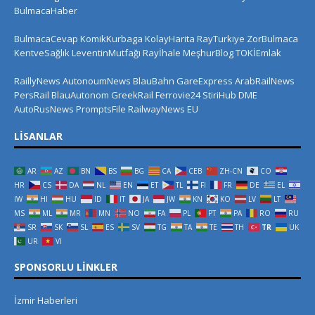
BulmacaHaber
BulmacaCevap
KomikKurbaga
KolayHarita
RayTurkiye
ZorBulmaca
KentveSağlık
LeventinMutfağı
Rayİhale
MeşhurBlog
TOKİEmlak
RaillyNews
AutonoumNews
BlauBahn
GareExpress
ArabRailNews
PersRail
BlauAutonom
GreekRail
Ferrovie24
StiriHub
DME
AutoRusNews
PromptsFile
RailwayNews EU
LISANLAR
AR
AZ
BN
BS
BG
CA
CEB
ZH-CN
CO
HR
CS
DA
NL
EN
ET
TL
FI
FR
DE
EL
IW
HI
HU
ID
IT
JA
JW
KN
KO
LV
LT
MS
ML
MR
MN
NO
FA
PL
PT
PA
RO
RU
SR
SK
SL
ES
SV
TG
TA
TE
TH
TR
UK
UR
VI
SPONSORLU LINKLER
İzmir Haberleri