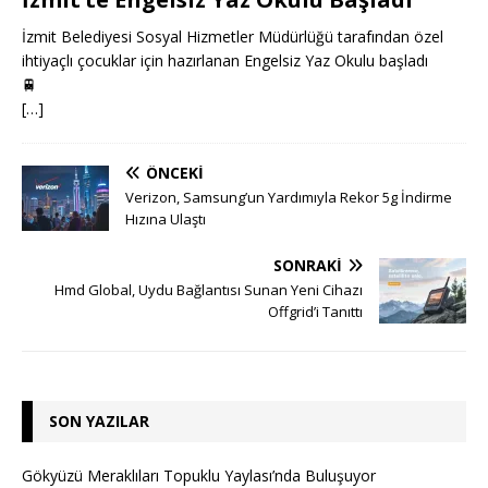
İzmit Belediyesi Sosyal Hizmetler Müdürlüğü tarafından özel
ihtiyaçlı çocuklar için hazırlanan Engelsiz Yaz Okulu başladı
🚆
[…]
ÖNCEKI
Verizon, Samsung’un Yardımıyla Rekor 5g İndirme
Hızına Ulaştı
SONRAKI
Hmd Global, Uydu Bağlantısı Sunan Yeni Cihazı
Offgrid’i Tanıttı
SON YAZILAR
Gökyüzü Meraklıları Topuklu Yaylası’nda Buluşuyor