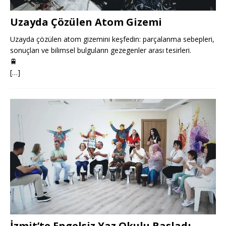
Uzayda Çözülen Atom Gizemi
Uzayda çözülen atom gizemini keşfedin: parçalanma sebepleri,
sonuçları ve bilimsel bulguların gezegenler arası tesirleri.
🚆
[…]
İzmit’te Engelsiz Yaz Okulu Başladı