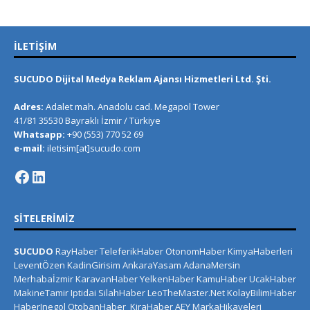
İLETIŞIM
SUCUDO Dijital Medya Reklam Ajansı Hizmetleri Ltd. Şti.
Adres:
Adalet mah. Anadolu cad. Megapol Tower
41/81 35530 Bayraklı İzmir / Türkiye
Whatsapp:
+90 (553) 770 52 69
e-mail:
iletisim[at]sucudo.com
SITELERIMIZ
SUCUDO
RayHaber
TeleferikHaber
OtonomHaber
KimyaHaberleri
LeventÖzen
KadinGirisim
AnkaraYasam
AdanaMersin
Merhabaİzmir
KaravanHaber
YelkenHaber
KamuHaber
UcakHaber
MakineTamir
Iptidai
SilahHaber
LeoTheMaster.Net
KolayBilimHaber
HaberInegol
OtobanHaber
KiraHaber
AEY
MarkaHikayeleri