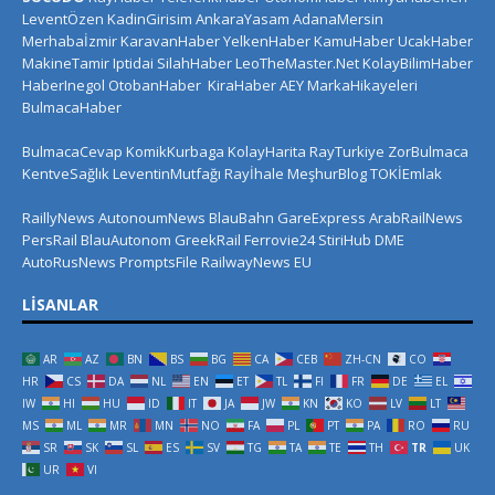
LeventÖzen
KadinGirisim
AnkaraYasam
AdanaMersin
Merhabaİzmir
KaravanHaber
YelkenHaber
KamuHaber
UcakHaber
MakineTamir
Iptidai
SilahHaber
LeoTheMaster.Net
KolayBilimHaber
HaberInegol
OtobanHaber
KiraHaber
AEY
MarkaHikayeleri
BulmacaHaber
BulmacaCevap
KomikKurbaga
KolayHarita
RayTurkiye
ZorBulmaca
KentveSağlık
LeventinMutfağı
Rayİhale
MeşhurBlog
TOKİEmlak
RaillyNews
AutonoumNews
BlauBahn
GareExpress
ArabRailNews
PersRail
BlauAutonom
GreekRail
Ferrovie24
StiriHub
DME
AutoRusNews
PromptsFile
RailwayNews EU
LISANLAR
AR
AZ
BN
BS
BG
CA
CEB
ZH-CN
CO
HR
CS
DA
NL
EN
ET
TL
FI
FR
DE
EL
IW
HI
HU
ID
IT
JA
JW
KN
KO
LV
LT
MS
ML
MR
MN
NO
FA
PL
PT
PA
RO
RU
SR
SK
SL
ES
SV
TG
TA
TE
TH
TR
UK
UR
VI