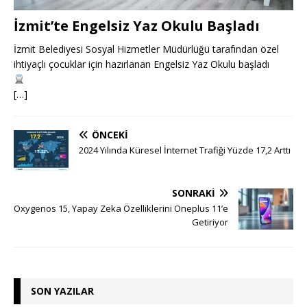
İzmit’te Engelsiz Yaz Okulu Başladı
İzmit Belediyesi Sosyal Hizmetler Müdürlüğü tarafından özel
ihtiyaçlı çocuklar için hazırlanan Engelsiz Yaz Okulu başladı
[…]
ÖNCEKI
2024 Yılında Küresel İnternet Trafiği Yüzde 17,2 Arttı
SONRAKI
Oxygenos 15, Yapay Zeka Özelliklerini Oneplus 11’e
Getiriyor
SON YAZILAR