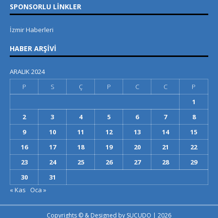
SPONSORLU LINKLER
İzmir Haberleri
HABER ARŞIVI
ARALIK 2024
P
S
Ç
P
C
C
P
1
2
3
4
5
6
7
8
9
10
11
12
13
14
15
16
17
18
19
20
21
22
23
24
25
26
27
28
29
30
31
« Kas
Oca »
Copyrights © & Designed by
SUCUDO
| 2026