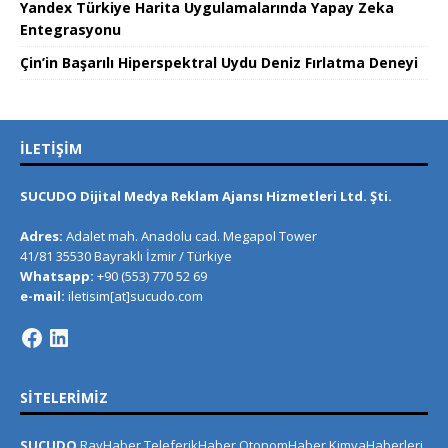
Yandex Türkiye Harita Uygulamalarında Yapay Zeka
Entegrasyonu
Çin’in Başarılı Hiperspektral Uydu Deniz Fırlatma Deneyi
İLETIŞIM
SUCUDO Dijital Medya Reklam Ajansı Hizmetleri Ltd. Şti.
Adres:
Adalet mah. Anadolu cad. Megapol Tower
41/81 35530 Bayraklı İzmir / Türkiye
Whatsapp:
+90 (553) 770 52 69
e-mail:
iletisim[at]sucudo.com
SITELERIMIZ
SUCUDO
RayHaber
TeleferikHaber
OtonomHaber
KimyaHaberleri