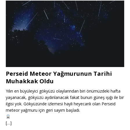
Perseid Meteor Yağmurunun Tarihi
Muhakkak Oldu
Yılın en büyüleyici gökyüzü olaylarından biri önümüzdeki hafta
yaşanacak, gökyüzü aydınlanacak fakat bunun güneş ışığı ile bir
ilgisi yok. Gökyüzünde izlemesi hayli heyecanlı olan Perseid
meteor yağmuru için geri sayım başladı.
[…]