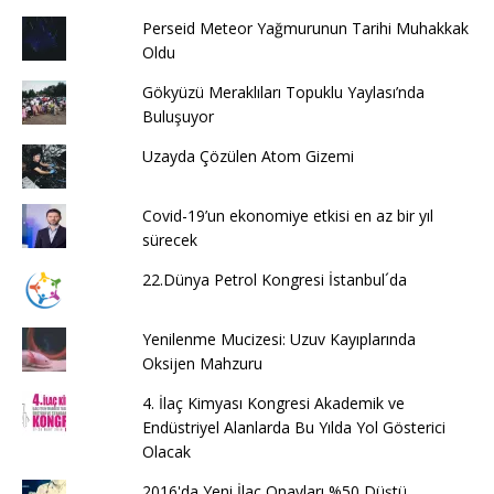
Perseid Meteor Yağmurunun Tarihi Muhakkak
Oldu
Gökyüzü Meraklıları Topuklu Yaylası’nda
Buluşuyor
Uzayda Çözülen Atom Gizemi
Covid-19’un ekonomiye etkisi en az bir yıl
sürecek
22.Dünya Petrol Kongresi İstanbul´da
Yenilenme Mucizesi: Uzuv Kayıplarında
Oksijen Mahzuru
4. İlaç Kimyası Kongresi Akademik ve
Endüstriyel Alanlarda Bu Yılda Yol Gösterici
Olacak
2016'da Yeni İlaç Onayları %50 Düştü