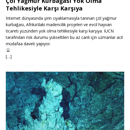
Çöl Yağmur Kurbağası Yok Olma
Tehlikesiyle Karşı Karşıya
İnternet dünyasında şirin cıyaklamasıyla tanınan çöl yağmur
kurbağası, Afrika’daki madencilik projeleri ve evcil hayvan
ticareti yüzünden yok olma tehlikesiyle karşı karşıya. IUCN
tarafından risk durumu yükseltilen bu az canlı için uzmanlar acil
müdafaa daveti yapıyor.
[…]