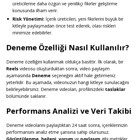
üreticilerine daha özgün ve yenilikçi fikirler geliştirme
konusunda ilham verir.
Risk Yönetimi:
İçerik üreticileri, yeni fikirlerini büyük bir
kitleyle paylaşmadan önce test ederek, olası riskleri
minimize edebilirler.
Deneme Özelliği Nasıl Kullanılır?
Deneme özelliğini kullanmak oldukça basittir. İlk olarak, bir
Reels
videosu oluşturduktan sonra, video paylaşım
aşamasında
Deneme
seçeneğini aktif hale getirmeniz
yeterlidir. Bu aşamada, videonuzun hangi kitleye sunulacağını
belirleyebilirsiniz. Deneme videoları, profilinizdeki
taslaklar
bölümünde saklanır.
Performans Analizi ve Veri Takibi
Deneme videolarını paylaştıktan 24 saat sonra, içeriklerinizin
performansını analiz etme şansına sahip olursunuz.
Görüntülenme
,
beğeni
,
yorum
ve
paylaşım
gibi metrikler,