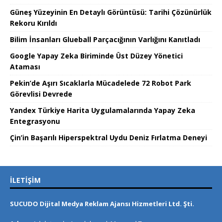
Güneş Yüzeyinin En Detaylı Görüntüsü: Tarihi Çözünürlük
Rekoru Kırıldı
Bilim İnsanları Glueball Parçacığının Varlığını Kanıtladı
Google Yapay Zeka Biriminde Üst Düzey Yönetici
Ataması
Pekin’de Aşırı Sıcaklarla Mücadelede 72 Robot Park
Görevlisi Devrede
Yandex Türkiye Harita Uygulamalarında Yapay Zeka
Entegrasyonu
Çin’in Başarılı Hiperspektral Uydu Deniz Fırlatma Deneyi
İLETIŞIM
SUCUDO Dijital Medya Reklam Ajansı Hizmetleri Ltd. Şti.