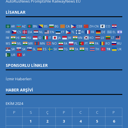
AutoRusNews
PromptsFile
RailwayNews EU
LISANLAR
AR
AZ
BN
BS
BG
CA
CEB
ZH-CN
CO
HR
CS
DA
NL
EN
ET
TL
FI
FR
DE
EL
IW
HI
HU
ID
IT
JA
JW
KN
KO
LV
LT
MS
ML
MR
MN
NO
FA
PL
PT
PA
RO
RU
SR
SK
SL
ES
SV
TG
TA
TE
TH
TR
UK
UR
VI
SPONSORLU LINKLER
İzmir Haberleri
HABER ARŞIVI
EKIM 2024
P
S
Ç
P
C
C
P
1
2
3
4
5
6