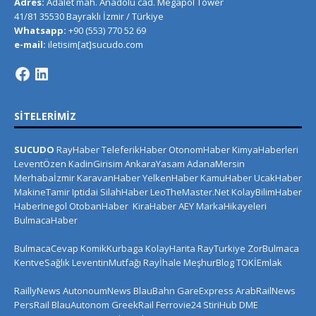
Adres:
Adalet mah. Anadolu cad. Megapol Tower
41/81 35530 Bayraklı İzmir / Türkiye
Whatsapp:
+90 (553) 770 52 69
e-mail:
iletisim[at]sucudo.com
SITELERIMIZ
SUCUDO
RayHaber
TeleferikHaber
OtonomHaber
KimyaHaberleri
LeventÖzen
KadinGirisim
AnkaraYasam
AdanaMersin
Merhabaİzmir
KaravanHaber
YelkenHaber
KamuHaber
UcakHaber
MakineTamir
Iptidai
SilahHaber
LeoTheMaster.Net
KolayBilimHaber
HaberInegol
OtobanHaber
KiraHaber
AEY
MarkaHikayeleri
BulmacaHaber
BulmacaCevap
KomikKurbaga
KolayHarita
RayTurkiye
ZorBulmaca
KentveSağlık
LeventinMutfağı
Rayİhale
MeşhurBlog
TOKİEmlak
RaillyNews
AutonoumNews
BlauBahn
GareExpress
ArabRailNews
PersRail
BlauAutonom
GreekRail
Ferrovie24
StiriHub
DME