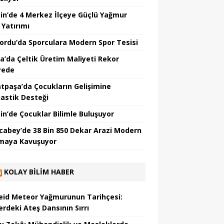
in’de 4 Merkez İlçeye Güçlü Yağmur
 Yatırımı
nordu’da Sporculara Modern Spor Tesisi
la’da Çeltik Üretim Maliyeti Rekor
yede
tpaşa’da Çocukların Gelişimine
astik Desteği
in’de Çocuklar Bilimle Buluşuyor
cabey’de 38 Bin 850 Dekar Arazi Modern
maya Kavuşuyor
KOLAY BILIM HABER
eid Meteor Yağmurunun Tarihçesi:
erdeki Ateş Dansının Sırrı