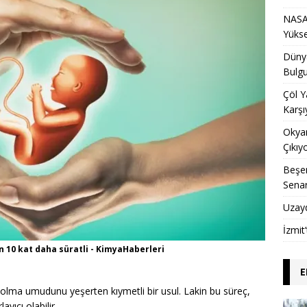
NASA 
Yükse
Dünya
Bulgu
Çöl Y
Karşı
Okyan
Çıkıy
Beşer
Sena
Uzay
İzmit
10 kat daha süratli - KimyaHaberleri
E
i olma umudunu yeşerten kıymetli bir usul.
Lakin bu süreç,
yıcı olabilir.