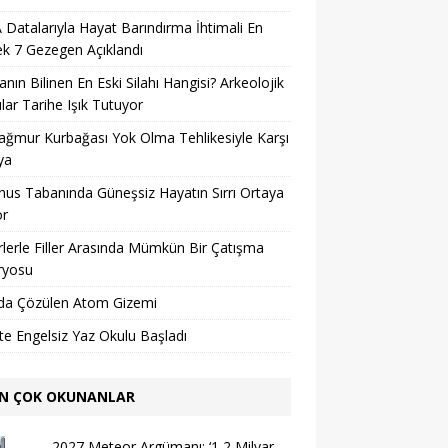
Datalarıyla Hayat Barındırma İhtimali En
k 7 Gezegen Açıklandı
nın Bilinen En Eski Silahı Hangisi? Arkeolojik
lar Tarihe Işık Tutuyor
ağmur Kurbağası Yok Olma Tehlikesiyle Karşı
ya
us Tabanında Güneşsiz Hayatın Sırrı Ortaya
or
lerle Filler Arasında Mümkün Bir Çatışma
ryosu
da Çözülen Atom Gizemi
’te Engelsiz Yaz Okulu Başladı
N ÇOK OKUNANLAR
2027 Meteor Argümanı: ‘1,2 Milyar