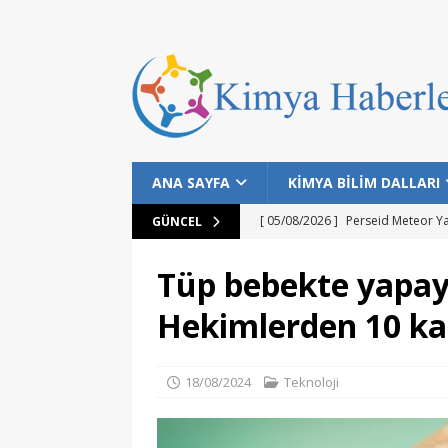
ANA SAYFA
KİMYA BİLİM DALLARI
[ 05/08/2026 ]
Perseid Meteor Y
GÜNCEL
[ 28/07/2026 ]
Bilim İnsanları Bal
Tüp bebekte yapay
[ 25/07/2026 ]
NASA Datalarıyla 
Hekimlerden 10 kat
MANŞET
[ 24/07/2026 ]
Dünyanın Bilinen E
18/08/2024
Teknoloji
MANŞET
[ 05/08/2026 ]
Gökyüzü Meraklıla