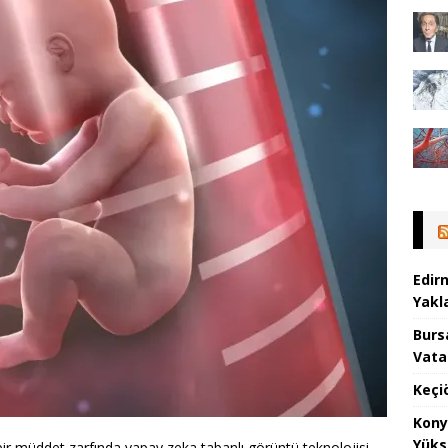
Edir
Yakla
Burs
Vata
Keçi
Kony
Yüks
bir müddet zarfında yapay zeka tabanlı görüntü teknolojisi