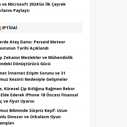
 ve Microsoft 2024’ün İlk Çeyrek
larını Paylaştı
IPTIDAI
erde Ateş Dansı: Perseid Meteor
urunun Tarihi Açıklandı
y Zekanın Meslekler ve Mühendislik
indeki Dönüştürücü Gücü
net İnternet Erişim Sorunu ve 31
uz Kesinti Nedeniyle Gelişmeler
e, Küresel Çip Kıtlığına Rağmen Rekor
r Elde Ederek iPhone 18 Öncesi Finansal
ç ve Fiyat Uyarısı
uz Biliminde Sürpriz Keşif: Uzun
nlu Dinozor ve Orkaların Oyun
anışları