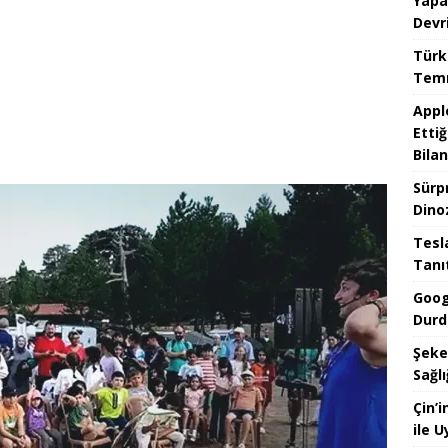
Yapa
Devr
Türk
Temm
Appl
Ettiğ
Bilan
Sürp
Dino
Tesla
Tanı
Goog
Durd
Şeke
Sağlı
Çin’
ile 