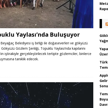
Meta
Rapor
puklu Yaylası’nda Buluşuyor
Gökl
Yağm
 Beyağaç Belediyesi iş birliği ile doğaseverleri ve gökyüzü
ç Gökyüzü Gözlem Şenliği, Topuklu Yaylası’nda kapılarını
Yapa
 iştirakiyle gerçekleştirilecek tertipte gözlemciler, binlerce
Üzer
luşmasına tanıklık edecek.
Türk
Temm
Appl
Geli
Sonu
Temm
Boyu
Davr