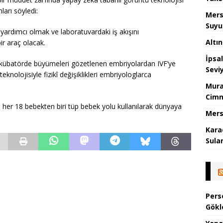
ları söyledi:
Mers
Suyu
yardımcı olmak ve laboratuvardaki iş akışını
Altı
ir araç olacak.
İpsa
nkübatörde büyümeleri gözetlenen embriyolardan IVF’ye
Sevi
knolojisiyle fizikî değişiklikleri embriyologlarca
Mura
Cimn
 her 18 bebekten biri tüp bebek yolu kullanılarak dünyaya
Mers
Kara
Sula
Pers
Gökl