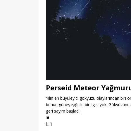
Perseid Meteor Yağmur
Yılın en büyüleyici gökyüzü olaylarından bir
bunun güneş ışığı ile bir ilgisi yok. Gökyüzün
geri sayım başladı.
🚆
[…]