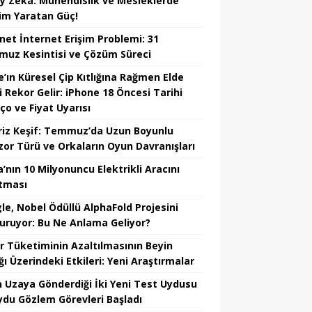
y Zekâ: Mühendislik ve Mesleklerde
im Yaratan Güç!
net İnternet Erişim Problemi: 31
uz Kesintisi ve Çözüm Süreci
e’ın Küresel Çip Kıtlığına Rağmen Elde
i Rekor Gelir: iPhone 18 Öncesi Tarihi
ço ve Fiyat Uyarısı
riz Keşif: Temmuz’da Uzun Boyunlu
zor Türü ve Orkaların Oyun Davranışları
’nın 10 Milyonuncu Elektrikli Aracını
tması
le, Nobel Ödüllü AlphaFold Projesini
uruyor: Bu Ne Anlama Geliyor?
r Tüketiminin Azaltılmasının Beyin
ğı Üzerindeki Etkileri: Yeni Araştırmalar
in Uzaya Gönderdiği İki Yeni Test Uydusu
Uydu Gözlem Görevleri Başladı