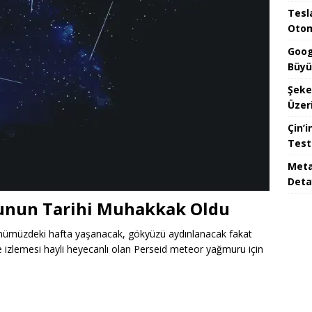
Tesla
Otom
Goog
Büyü
Şeke
Üzeri
Çin’i
Test
Meta
Deta
unun Tarihi Muhakkak Oldu
i önümüzdeki hafta yaşanacak, gökyüzü aydınlanacak fakat
de izlemesi hayli heyecanlı olan Perseid meteor yağmuru için