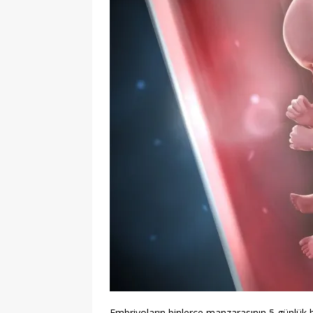
Embriyoların binlerce manzarasının 5 günlük 