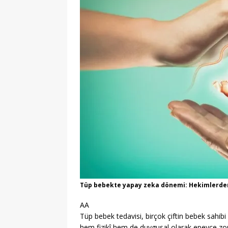
Tüp bebekte yapay zeka dönemi: Hekimlerden 
AA
Tüp bebek tedavisi,
birçok çiftin bebek sahib
hem fizikî hem de duygusal olarak epeyce zorla