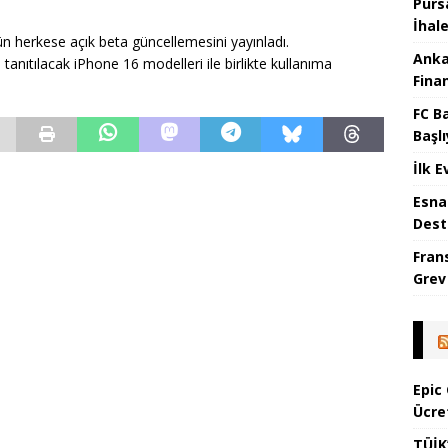
Purs
İhal
n herkese açık beta güncellemesini yayınladı.
Anka
tanıtılacak iPhone 16 modelleri ile birlikte kullanıma
Fina
FC B
Başlı
İlk E
Esna
Dest
Fran
Grev
Epic
Ücre
TÜİK