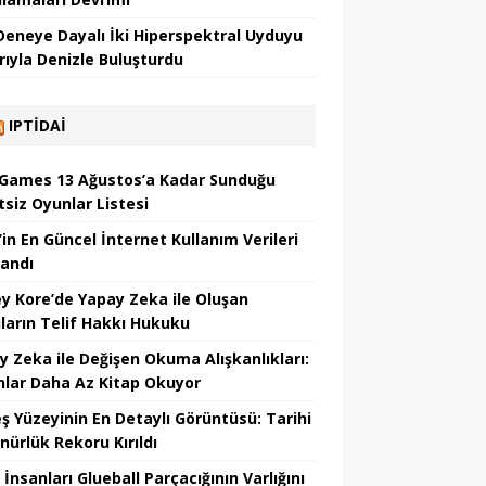
 Deneye Dayalı İki Hiperspektral Uyduyu
rıyla Denizle Buluşturdu
IPTIDAI
 Games 13 Ağustos’a Kadar Sunduğu
tsiz Oyunlar Listesi
’in En Güncel İnternet Kullanım Verileri
landı
y Kore’de Yapay Zeka ile Oluşan
ıların Telif Hakkı Hukuku
y Zeka ile Değişen Okuma Alışkanlıkları:
nlar Daha Az Kitap Okuyor
ş Yüzeyinin En Detaylı Görüntüsü: Tarihi
nürlük Rekoru Kırıldı
 İnsanları Glueball Parçacığının Varlığını