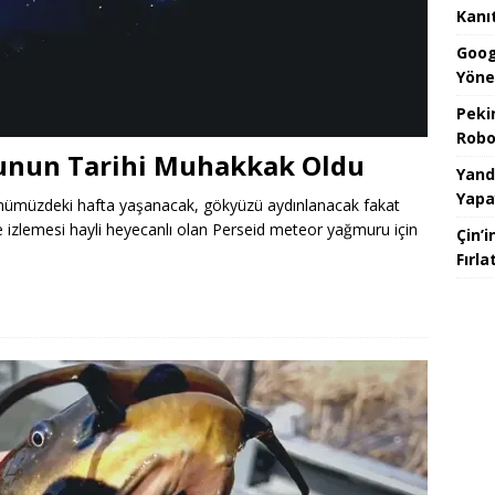
Kanı
Goog
Yöne
Peki
Robo
unun Tarihi Muhakkak Oldu
Yand
Yapa
i önümüzdeki hafta yaşanacak, gökyüzü aydınlanacak fakat
de izlemesi hayli heyecanlı olan Perseid meteor yağmuru için
Çin’i
Fırl