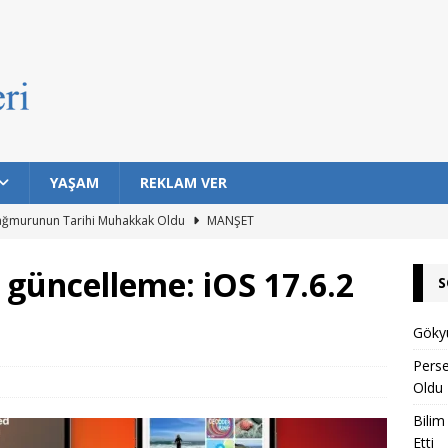
YAŞAM
REKLAM VER
ağmurunun Tarihi Muhakkak Oldu
MANŞET
ıklarda Bulaşıcı Kanser Tespit Etti
MANŞET
z güncelleme: iOS 17.6.2
S
Hayat Barındırma İhtimali En Yüksek 7 Gezegen Açıklandı
Gökyü
n Eski Silahı Hangisi? Arkeolojik Bulgular Tarihe Işık Tutuyor
Pers
Oldu
Bilim
rı Topuklu Yaylası’nda Buluşuyor
MANŞET
Etti