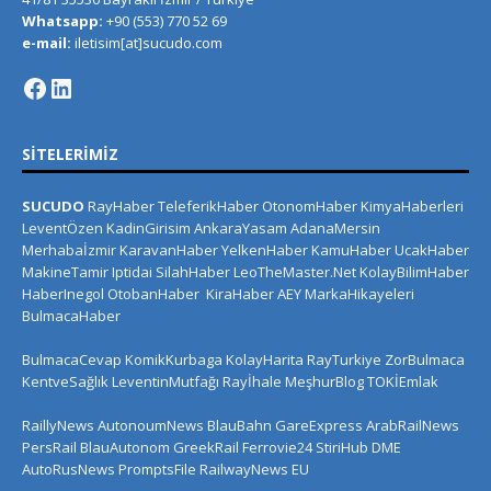
Whatsapp:
+90 (553) 770 52 69
e-mail:
iletisim[at]sucudo.com
SITELERIMIZ
SUCUDO
RayHaber
TeleferikHaber
OtonomHaber
KimyaHaberleri
LeventÖzen
KadinGirisim
AnkaraYasam
AdanaMersin
Merhabaİzmir
KaravanHaber
YelkenHaber
KamuHaber
UcakHaber
MakineTamir
Iptidai
SilahHaber
LeoTheMaster.Net
KolayBilimHaber
HaberInegol
OtobanHaber
KiraHaber
AEY
MarkaHikayeleri
BulmacaHaber
BulmacaCevap
KomikKurbaga
KolayHarita
RayTurkiye
ZorBulmaca
KentveSağlık
LeventinMutfağı
Rayİhale
MeşhurBlog
TOKİEmlak
RaillyNews
AutonoumNews
BlauBahn
GareExpress
ArabRailNews
PersRail
BlauAutonom
GreekRail
Ferrovie24
StiriHub
DME
AutoRusNews
PromptsFile
RailwayNews EU