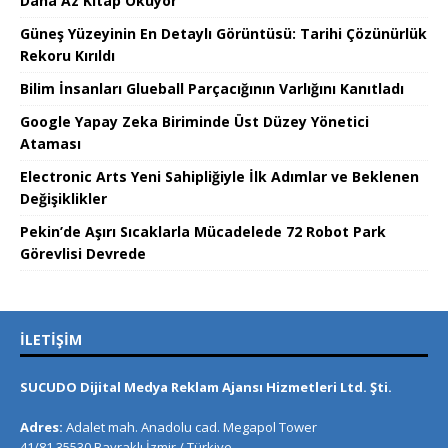
Daha Az Kitap Okuyor
Güneş Yüzeyinin En Detaylı Görüntüsü: Tarihi Çözünürlük
Rekoru Kırıldı
Bilim İnsanları Glueball Parçacığının Varlığını Kanıtladı
Google Yapay Zeka Biriminde Üst Düzey Yönetici
Ataması
Electronic Arts Yeni Sahipliğiyle İlk Adımlar ve Beklenen
Değişiklikler
Pekin’de Aşırı Sıcaklarla Mücadelede 72 Robot Park
Görevlisi Devrede
İLETIŞIM
SUCUDO Dijital Medya Reklam Ajansı Hizmetleri Ltd. Şti.
Adres:
Adalet mah. Anadolu cad. Megapol Tower
41/81 35530 Bayraklı İzmir / Türkiye