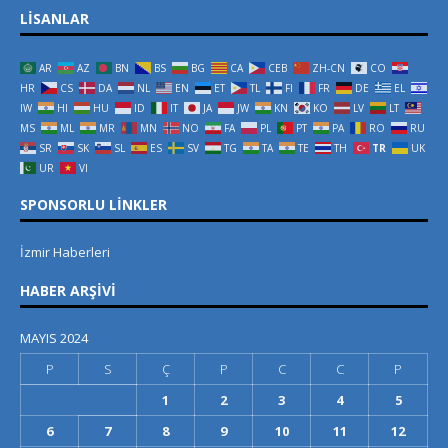
LISANLAR
AR
AZ
BN
BS
BG
CA
CEB
ZH-CN
CO
HR
CS
DA
NL
EN
ET
TL
FI
FR
DE
EL
IW
HI
HU
ID
IT
JA
JW
KN
KO
LV
LT
MS
ML
MR
MN
NO
FA
PL
PT
PA
RO
RU
SR
SK
SL
ES
SV
TG
TA
TE
TH
TR
UK
UR
VI
SPONSORLU LINKLER
İzmir Haberleri
HABER ARŞIVI
MAYIS 2024
P
S
Ç
P
C
C
P
1
2
3
4
5
6
7
8
9
10
11
12