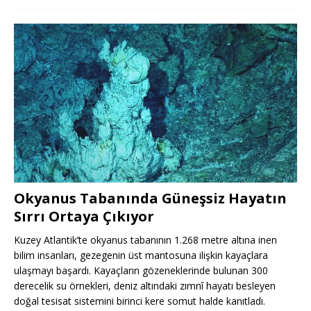
Okyanus Tabanında Güneşsiz Hayatın
Sırrı Ortaya Çıkıyor
Kuzey Atlantik’te okyanus tabanının 1.268 metre altına inen
bilim insanları, gezegenin üst mantosuna ilişkin kayaçlara
ulaşmayı başardı. Kayaçların gözeneklerinde bulunan 300
derecelik su örnekleri, deniz altındaki zımnî hayatı besleyen
doğal tesisat sistemini birinci kere somut halde kanıtladı.