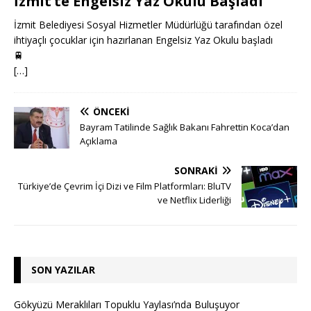
İzmit’te Engelsiz Yaz Okulu Başladı
İzmit Belediyesi Sosyal Hizmetler Müdürlüğü tarafından özel
ihtiyaçlı çocuklar için hazırlanan Engelsiz Yaz Okulu başladı
🚆
[…]
ÖNCEKI
Bayram Tatilinde Sağlık Bakanı Fahrettin Koca’dan
Açıklama
SONRAKI
Türkiye’de Çevrim İçi Dizi ve Film Platformları: BluTV
ve Netflix Liderliği
SON YAZILAR
Gökyüzü Meraklıları Topuklu Yaylası’nda Buluşuyor