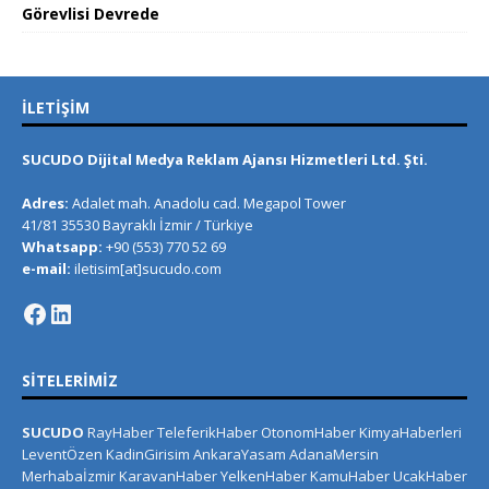
Görevlisi Devrede
İLETIŞIM
SUCUDO Dijital Medya Reklam Ajansı Hizmetleri Ltd. Şti.
Adres:
Adalet mah. Anadolu cad. Megapol Tower
41/81 35530 Bayraklı İzmir / Türkiye
Whatsapp:
+90 (553) 770 52 69
e-mail:
iletisim[at]sucudo.com
SITELERIMIZ
SUCUDO
RayHaber
TeleferikHaber
OtonomHaber
KimyaHaberleri
LeventÖzen
KadinGirisim
AnkaraYasam
AdanaMersin
Merhabaİzmir
KaravanHaber
YelkenHaber
KamuHaber
UcakHaber