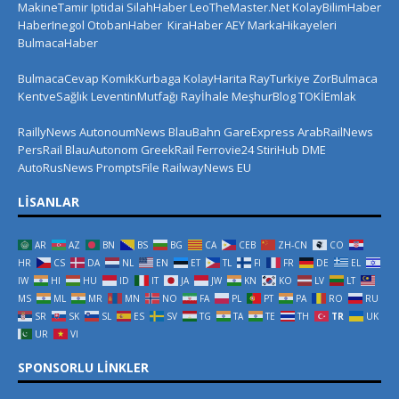
MakineTamir
Iptidai
SilahHaber
LeoTheMaster.Net
KolayBilimHaber
HaberInegol
OtobanHaber
KiraHaber
AEY
MarkaHikayeleri
BulmacaHaber
BulmacaCevap
KomikKurbaga
KolayHarita
RayTurkiye
ZorBulmaca
KentveSağlık
LeventinMutfağı
Rayİhale
MeşhurBlog
TOKİEmlak
RaillyNews
AutonoumNews
BlauBahn
GareExpress
ArabRailNews
PersRail
BlauAutonom
GreekRail
Ferrovie24
StiriHub
DME
AutoRusNews
PromptsFile
RailwayNews EU
LISANLAR
AR
AZ
BN
BS
BG
CA
CEB
ZH-CN
CO
HR
CS
DA
NL
EN
ET
TL
FI
FR
DE
EL
IW
HI
HU
ID
IT
JA
JW
KN
KO
LV
LT
MS
ML
MR
MN
NO
FA
PL
PT
PA
RO
RU
SR
SK
SL
ES
SV
TG
TA
TE
TH
TR
UK
UR
VI
SPONSORLU LINKLER