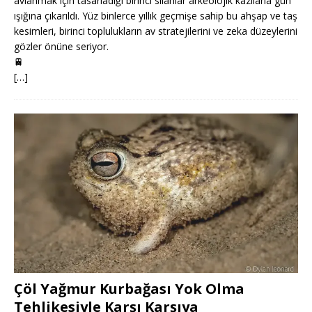
avlanmak için tasarladığı birinci silahlar arkeolojik kazılarla gün
ışığına çıkarıldı. Yüz binlerce yıllık geçmişe sahip bu ahşap ve taş
kesimleri, birinci toplulukların av stratejilerini ve zeka düzeylerini
gözler önüne seriyor.
🚆
[…]
Çöl Yağmur Kurbağası Yok Olma
Tehlikesiyle Karşı Karşıya