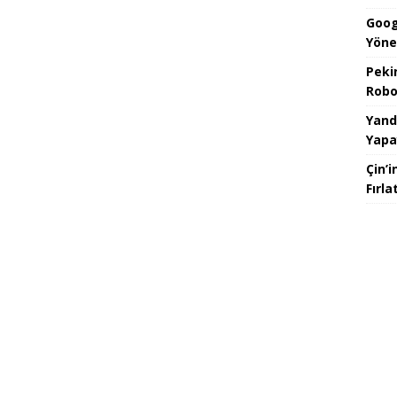
Goog
Yöne
Peki
Robo
Yand
Yapa
Çin’i
Fırl