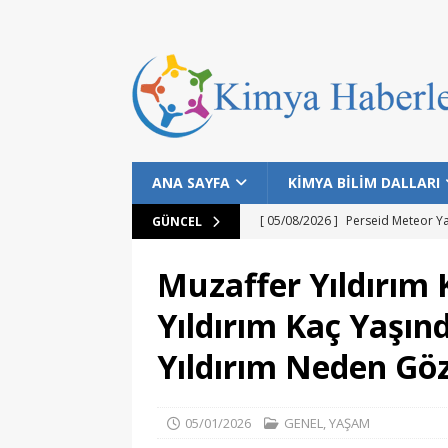
ANA SAYFA
KİMYA BİLİM DALLARI
[ 05/08/2026 ]
Perseid Meteor Y
GÜNCEL
[ 28/07/2026 ]
Bilim İnsanları Bal
Muzaffer Yıldırım
[ 25/07/2026 ]
NASA Datalarıyla 
Yıldırım Kaç Yaşın
MANŞET
Yıldırım Neden Göz
[ 24/07/2026 ]
Dünyanın Bilinen E
MANŞET
05/01/2026
GENEL
,
YAŞAM
[ 05/08/2026 ]
Gökyüzü Meraklıla