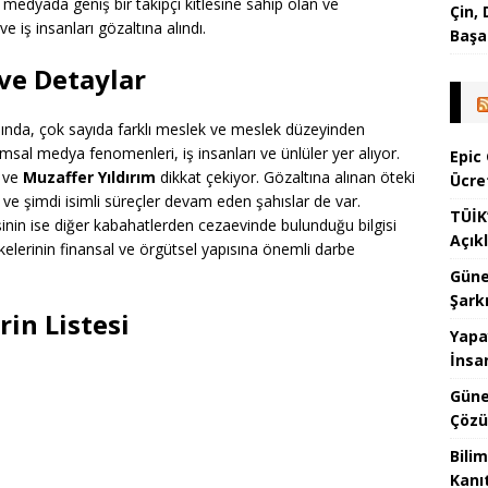
l medyada geniş bir takipçi kitlesine sahip olan ve
Çin,
iş insanları gözaltına alındı.
Başa
 ve Detaylar
sında, çok sayıda farklı meslek ve meslek düzeyinden
msal medya fenomenleri, iş insanları ve ünlüler yer alıyor.
Epic
ve
Muzaffer Yıldırım
dikkat çekiyor. Gözaltına alınan öteki
Ücre
n ve şimdi isimli süreçler devam eden şahıslar de var.
TÜİK
işinin ise diğer kabahatlerden cezaevinde bulunduğu bilgisi
Açık
elerinin finansal ve örgütsel yapısına önemli darbe
Güne
Şark
rin Listesi
Yapa
İnsa
Güne
Çözü
Bilim
Kanı