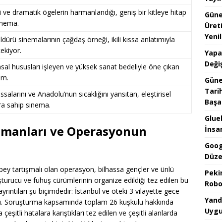
ve dramatik ögelerin harmanlandığı, geniş bir kitleye hitap
Güne
inema.
Üret
Yenil
ldürü sinemalarının çağdaş örneği, ikili kıssa anlatımıyla
çekiyor.
Yapa
Değiş
al hususları işleyen ve yüksek sanat bedeliyle öne çıkan
im.
Güne
Tari
ssalarını ve Anadolu’nun sıcaklığını yansıtan, eleştirisel
Başar
a sahip sinema.
Glueb
ümanları ve Operasyonun
İnsan
Goog
Düze
y tartışmalı olan operasyon, bilhassa gençler ve ünlü
Pekin
şturucu ve fuhuş cürümlerinin organize edildiği tez edilen bu
Robo
rıntıları şu biçimdedir: İstanbul ve öteki 3 vilayette gece
Yand
pıldı. Soruşturma kapsamında toplam 26 kuşkulu hakkında
Uygu
çeşitli hatalara karıştıkları tez edilen ve çeşitli alanlarda