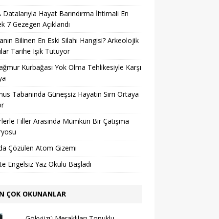
Datalarıyla Hayat Barındırma İhtimali En
k 7 Gezegen Açıklandı
nın Bilinen En Eski Silahı Hangisi? Arkeolojik
lar Tarihe Işık Tutuyor
ağmur Kurbağası Yok Olma Tehlikesiyle Karşı
ya
us Tabanında Güneşsiz Hayatın Sırrı Ortaya
or
lerle Filler Arasında Mümkün Bir Çatışma
ryosu
da Çözülen Atom Gizemi
’te Engelsiz Yaz Okulu Başladı
N ÇOK OKUNANLAR
Gökyüzü Meraklıları Topuklu