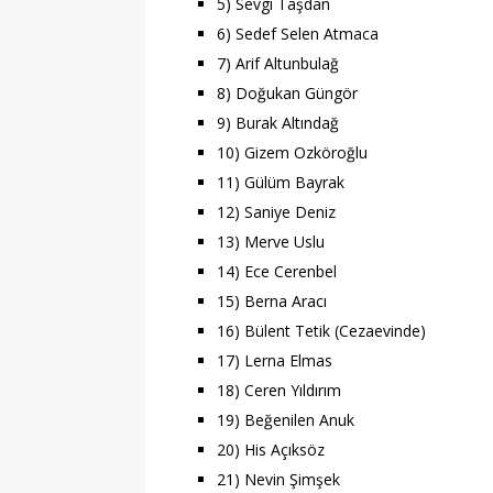
5) Sevgi Taşdan
6) Sedef Selen Atmaca
7) Arif Altunbulağ
8) Doğukan Güngör
9) Burak Altındağ
10) Gizem Ozköroğlu
11) Gülüm Bayrak
12) Saniye Deniz
13) Merve Uslu
14) Ece Cerenbel
15) Berna Aracı
16) Bülent Tetik (Cezaevinde)
17) Lerna Elmas
18) Ceren Yıldırım
19) Beğenilen Anuk
20) His Açıksöz
21) Nevin Şimşek