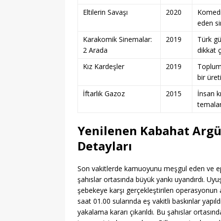
Eltilerin Savaşı
2020
Komedi 
eden s
Karakomik Sinemalar:
2019
Türk gü
2 Arada
dikkat 
Kız Kardeşler
2019
Toplums
bir üret
İftarlık Gazoz
2015
İnsan kı
temalar
Yenilenen Kabahat Arg
Detayları
Son vakitlerde kamuoyunu meşgul eden ve epe
şahıslar ortasında büyük yankı uyandırdı. Uyu
şebekeye karşı gerçekleştirilen operasyonun ay
saat 01.00 sularında eş vakitli baskınlar ya
yakalama kararı çıkarıldı. Bu şahıslar ortasında 