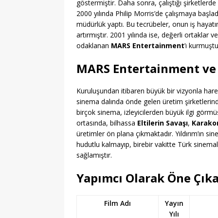
göstermiştir. Daha sonra, çalıştığı şirketlerde
2000 yılında Philip Morris’de çalışmaya başla
müdürlük yaptı. Bu tecrübeler, onun iş hayatın
artırmıştır. 2001 yılında ise, değerli ortaklar
odaklanan
MARS Entertainment
’ı kurmuştu
MARS Entertainment ve 
Kuruluşundan itibaren büyük bir vizyonla ha
sinema dalında önde gelen üretim şirketlerinden 
birçok sinema, izleyicilerden büyük ilgi görmü
ortasında, bilhassa
Eltilerin Savaşı
,
Karakom
üretimler ön plana çıkmaktadır. Yıldırım’ın sin
hudutlu kalmayıp, birebir vakitte Türk sinemal
sağlamıştır.
Yapımcı Olarak Öne Çıka
Film Adı
Yayın
Yılı