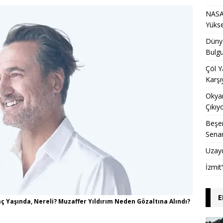
NASA 
Yükse
Dünya
Bulgu
Çöl Y
Karşı
Okyan
Çıkıy
Beşer
Sena
Uzay
İzmit
E
aç Yaşında, Nereli? Muzaffer Yıldırım Neden Gözaltına Alındı?