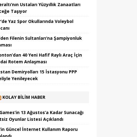
altı’nın Ustaları Yüzyıllık Zanaatları
ceğe Taşıyor
r’de Yaz Spor Okullarında Voleybol
canı
’den Filenin Sultanları’na Şampiyonluk
aması
nton’dan 40 Yeni Hafif Raylı Araç İçin
dai Rotem Anlaşması
istan Demiryolları 15 İstasyonu PPP
liyle Yenileyecek
KOLAY BILIM HABER
 Games’in 13 Ağustos’a Kadar Sunacağı
tsiz Oyunlar Listesi Açıklandı
’in Güncel İnternet Kullanım Raporu
nlandı