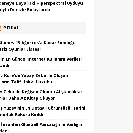
 Deneye Dayalı İki Hiperspektral Uyduyu
rıyla Denizle Buluşturdu
IPTIDAI
 Games 13 Ağustos’a Kadar Sunduğu
tsiz Oyunlar Listesi
’in En Güncel İnternet Kullanım Verileri
landı
y Kore’de Yapay Zeka ile Oluşan
ıların Telif Hakkı Hukuku
y Zeka ile Değişen Okuma Alışkanlıkları:
nlar Daha Az Kitap Okuyor
ş Yüzeyinin En Detaylı Görüntüsü: Tarihi
nürlük Rekoru Kırıldı
 İnsanları Glueball Parçacığının Varlığını
tladı