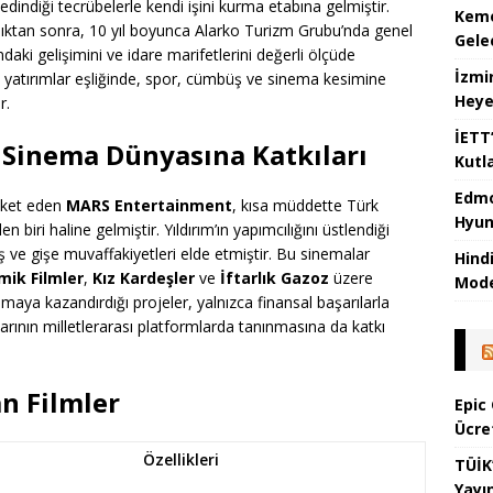
 edindiği tecrübelerle kendi işini kurma etabına gelmiştir.
Kemer
dıktan sonra, 10 yıl boyunca Alarko Turizm Grubu’nda genel
Gele
daki gelişimini ve idare marifetlerini değerli ölçüde
İzmi
 ve yatırımlar eşliğinde, spor, cümbüş ve sinema kesimine
Heye
r.
İETT
Sinema Dünyasına Katkıları
Kutl
Edmo
reket eden
MARS Entertainment
, kısa müddette Türk
Hyun
biri haline gelmiştir. Yıldırım’ın yapımcılığını üstlendiği
ş ve gişe muvaffakiyetleri elde etmiştir. Bu sinemalar
Hind
ik Filmler
,
Kız Kardeşler
ve
İftarlık Gazoz
üzere
Mode
emaya kazandırdığı projeler, yalnızca finansal başarılarla
arının milletlerarası platformlarda tanınmasına da katkı
n Filmler
Epic
Ücre
Özellikleri
TÜİK
Yayı