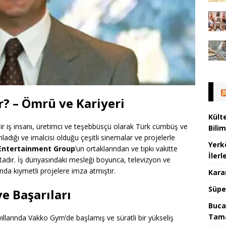
r? – Ömrü ve Kariyeri
Kült
ir iş insanı, üretimci ve teşebbüsçü olarak Türk cümbüş ve
Bili
nladığı ve imalcisi olduğu çeşitli sinemalar ve projelerle
Yerk
Entertainment Group
’un ortaklarından ve tıpkı vakitte
İler
tadır. İş dünyasındaki mesleği boyunca, televizyon ve
a kıymetli projelere imza atmıştır.
Kara
Süpe
ve Başarıları
Buca
Tam
yıllarında Vakko Gym’de başlamış ve süratli bir yükseliş