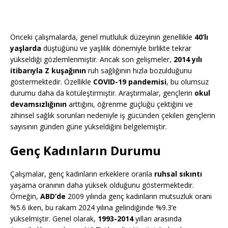
Önceki çalışmalarda, genel mutluluk düzeyinin genellikle
40’lı
yaşlarda
düştüğünü ve yaşlılık dönemiyle birlikte tekrar
yükseldiği gözlemlenmiştir. Ancak son gelişmeler,
2014 yılı
itibarıyla Z kuşağının
ruh sağlığının hızla bozulduğunu
göstermektedir. Özellikle
COVID-19 pandemisi
, bu olumsuz
durumu daha da kötüleştirmiştir. Araştırmalar, gençlerin
okul
devamsızlığının
arttığını, öğrenme güçlüğü çektiğini ve
zihinsel sağlık sorunları nedeniyle iş gücünden çekilen gençlerin
sayısının günden güne yükseldiğini belgelemiştir.
Genç Kadınların Durumu
Çalışmalar, genç kadınların erkeklere oranla
ruhsal sıkıntı
yaşama oranının daha yüksek olduğunu göstermektedir.
Örneğin,
ABD’de
2009 yılında genç kadınların mutsuzluk oranı
%5.6 iken, bu rakam 2024 yılına gelindiğinde %9.3’e
yükselmiştir. Genel olarak,
1993-2014
yılları arasında