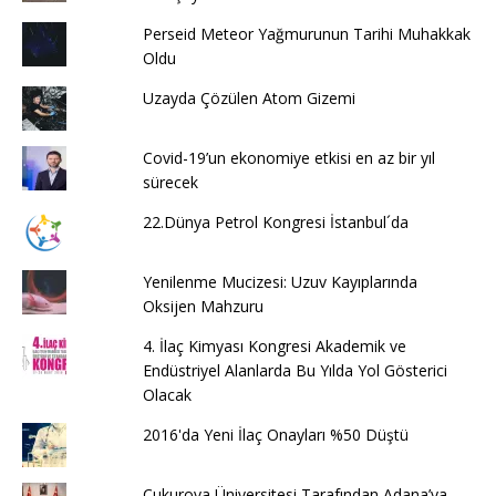
Perseid Meteor Yağmurunun Tarihi Muhakkak
Oldu
Uzayda Çözülen Atom Gizemi
Covid-19’un ekonomiye etkisi en az bir yıl
sürecek
22.Dünya Petrol Kongresi İstanbul´da
Yenilenme Mucizesi: Uzuv Kayıplarında
Oksijen Mahzuru
4. İlaç Kimyası Kongresi Akademik ve
Endüstriyel Alanlarda Bu Yılda Yol Gösterici
Olacak
2016'da Yeni İlaç Onayları %50 Düştü
Çukurova Üniversitesi Tarafından Adana’ya