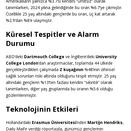
Amerikalıların yalnızca %3.7’si kendini “ümitsiz” olarak
tanımlarken, 2024 yılına gelindiğinde bu oran %6.7’ye çıkmıştır.
Özellikle 25 yaş altındaki gençlerde bu oran, üç kat artarak
%2.9’dan %8’e ulaşmıştır.
Küresel Tespitler ve Alarm
Durumu
ABD’deki
Dartmouth College
ve İngiltere’deki
University
College London
’dan araştırmacılar, toplamda 44 ülkede
gerçekleştirdikleri çalışmada
Z kuşağının
%48’inin zihinsel
sağlık sorunları riski altında olduğunu tespit etmiştir. 25 yaş
altındaki gençlerin %13’ten fazlası kendini “sıkıntılı” olarak
tanımlarken, diğer yaş gruplarında bu oranın %5.6 olduğu
gözlemlenmiştir.
Teknolojinin Etkileri
Hollanda’daki
Erasmus Üniversitesi
’nden
Martijn Hendriks
,
Daily Mail’e verdiği röportajda, günümüz gençlerinin