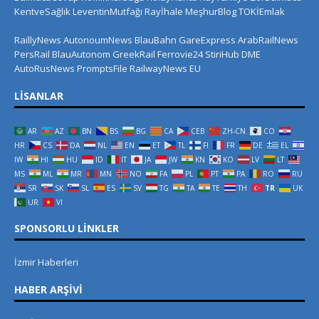
KentveSağlık
LeventinMutfağı
Rayİhale
MeşhurBlog
TOKİEmlak
RaillyNews
AutonoumNews
BlauBahn
GareExpress
ArabRailNews
PersRail
BlauAutonom
GreekRail
Ferrovie24
StiriHub
DME
AutoRusNews
PromptsFile
RailwayNews EU
LISANLAR
AR
AZ
BN
BS
BG
CA
CEB
ZH-CN
CO
HR
CS
DA
NL
EN
ET
TL
FI
FR
DE
EL
IW
HI
HU
ID
IT
JA
JW
KN
KO
LV
LT
MS
ML
MR
MN
NO
FA
PL
PT
PA
RO
RU
SR
SK
SL
ES
SV
TG
TA
TE
TH
TR
UK
UR
VI
SPONSORLU LINKLER
İzmir Haberleri
HABER ARŞIVI