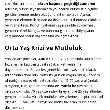
çocukluktan itibaren
ekran başında geçirdiği zamanın
artışının, sürekli kıyaslamalara yol açarak olumsuz duygular
geliştirmelerine neden olduğunu aktarmaktadır. Ayrıca,
gençlerin ekonomik açıdan da dezavantajlı durumda oldukları
belirtilmektedir. Konut fiyatlarının aşırı şekilde yükselmesi,
gençlerin özellikle gıda ve barınma gibi temel ihtiyaçlarını
karşılamada sorun yaşamasına yol açmaktadır.
Orta Yaş Krizi ve Mutluluk
Yapılan araştırmalar,
ABD’de
1993-2024 arasında 400 binden
fazla kişinin katıldığı ulusal sağlık anketi verilerine
dayanmaktadır. Bu veriler, genellikle “orta yaş krizi” olarak
adlandırılan dönemin, mutsuzluğun en yoğun olduğu dönem
olmadığına işaret etmektedir. Aksine, 45-70 yaş aralığındaki
bireylerin, tüm gruplar arasında
en mutlu kesim
olduğu
ortaya çıkmıştır. 70 yaş üzerindeki bireyler bile 25 yaş altındaki
gençlerden daha yüksek mutluluk seviyelerine sahiptir. Küresel
ölçekte, 65 yaş üstü bireylerde ümitsizlik oranı %1’in altına
düşmektedir.