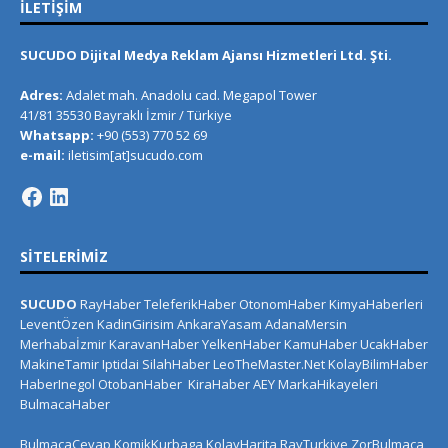
İLETIŞIM
SUCUDO Dijital Medya Reklam Ajansı Hizmetleri Ltd. Şti.
Adres:
Adalet mah. Anadolu cad. Megapol Tower
41/81 35530 Bayraklı İzmir / Türkiye
Whatsapp:
+90 (553) 770 52 69
e-mail:
iletisim[at]sucudo.com
SITELERIMIZ
SUCUDO
RayHaber
TeleferikHaber
OtonomHaber
KimyaHaberleri
LeventÖzen
KadinGirisim
AnkaraYasam
AdanaMersin
Merhabaİzmir
KaravanHaber
YelkenHaber
KamuHaber
UcakHaber
MakineTamir
Iptidai
SilahHaber
LeoTheMaster.Net
KolayBilimHaber
HaberInegol
OtobanHaber
KiraHaber
AEY
MarkaHikayeleri
BulmacaHaber
BulmacaCevap
KomikKurbaga
KolayHarita
RayTurkiye
ZorBulmaca