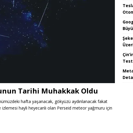
Tesla
Otom
Goog
Büyü
Şeke
Üzeri
Çin’i
Test
Meta
Deta
unun Tarihi Muhakkak Oldu
i önümüzdeki hafta yaşanacak, gökyüzü aydınlanacak fakat
de izlemesi hayli heyecanlı olan Perseid meteor yağmuru için