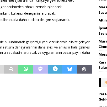
 gelen mesajları anında Türkçe’ye çevirebilecekler.
 gönderilmeden cihaz üzerinde işlenecek.
Mers
Suyu
mkanı, kullanıcı deneyimini artıracak.
 kullanıcılarla daha etkili bir iletişim sağlanacak.
Altı
İpsa
Sevi
Mura
e bulundurarak geliştirdiği yeni özellikleriyle dikkat çekiyor.
Cimn
arın iletişim deneyimlerinin daha akıcı ve anlaşılır hale gelmesi
anıcı sadakatini artıracak ve uygulamanın pazar payını daha
Mers
Kara
Sula
Pers
Gökl