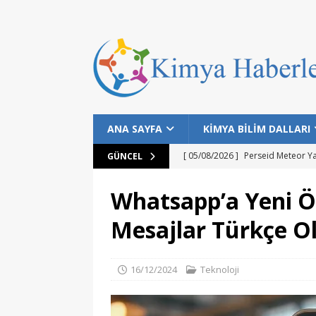
ANA SAYFA
KİMYA BİLİM DALLARI
[ 05/08/2026 ]
Perseid Meteor Y
GÜNCEL
[ 28/07/2026 ]
Bilim İnsanları Bal
Whatsapp’a Yeni Öz
[ 25/07/2026 ]
NASA Datalarıyla 
Mesajlar Türkçe O
MANŞET
[ 24/07/2026 ]
Dünyanın Bilinen E
16/12/2024
Teknoloji
MANŞET
[ 05/08/2026 ]
Gökyüzü Meraklıla