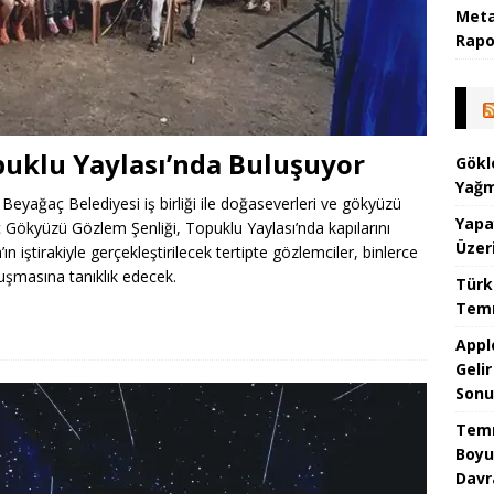
Meta
Rapor
puklu Yaylası’nda Buluşuyor
Gökl
Yağm
 Beyağaç Belediyesi iş birliği ile doğaseverleri ve gökyüzü
Yapa
ç Gökyüzü Gözlem Şenliği, Topuklu Yaylası’nda kapılarını
Üzer
 iştirakiyle gerçekleştirilecek tertipte gözlemciler, binlerce
luşmasına tanıklık edecek.
Türk
Temm
Appl
Geli
Sonu
Temm
Boyu
Davr