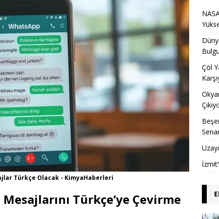
NASA 
Yükse
Dünya
Bulgu
Çöl Y
Karşı
Okyan
Çıkıy
Beşer
Sena
Uzay
İzmit
ajlar Türkçe Olacak - KimyaHaberleri
E
 Mesajlarını Türkçe’ye Çevirme