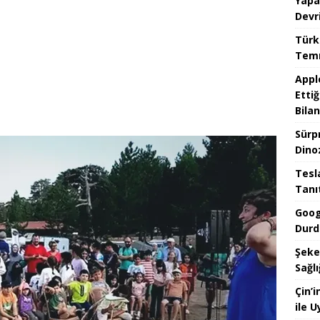
Yapa
Devr
Türk
Temm
Appl
Ettiğ
Bilan
Sürp
Dino
Tesla
Tanı
Goog
Durd
Şeke
Sağlı
Çin’
ile 