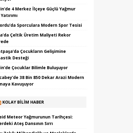
in’de 4 Merkez İlçeye Güçlü Yağmur
 Yatırımı
nordu’da Sporculara Modern Spor Tesisi
la’da Çeltik Üretim Maliyeti Rekor
yede
tpaşa’da Çocukların Gelişimine
astik Desteği
in’de Çocuklar Bilimle Buluşuyor
cabey’de 38 Bin 850 Dekar Arazi Modern
maya Kavuşuyor
KOLAY BILIM HABER
eid Meteor Yağmurunun Tarihçesi:
erdeki Ateş Dansının Sırrı