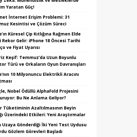
y Zekâ: Mühendislik ve Mesleklerde
im Yaratan Güç!
net İnternet Erişim Problemi: 31
uz Kesintisi ve Çözüm Süreci
e’ın Küresel Çip Kıtlığına Rağmen Elde
i Rekor Gelir: iPhone 18 Öncesi Tarihi
ço ve Fiyat Uyarısı
riz Keşif: Temmuz’da Uzun Boyunlu
zor Türü ve Orkaların Oyun Davranışları
’nın 10 Milyonuncu Elektrikli Aracını
tması
le, Nobel Ödüllü AlphaFold Projesini
uruyor: Bu Ne Anlama Geliyor?
r Tüketiminin Azaltılmasının Beyin
ğı Üzerindeki Etkileri: Yeni Araştırmalar
in Uzaya Gönderdiği İki Yeni Test Uydusu
Uydu Gözlem Görevleri Başladı