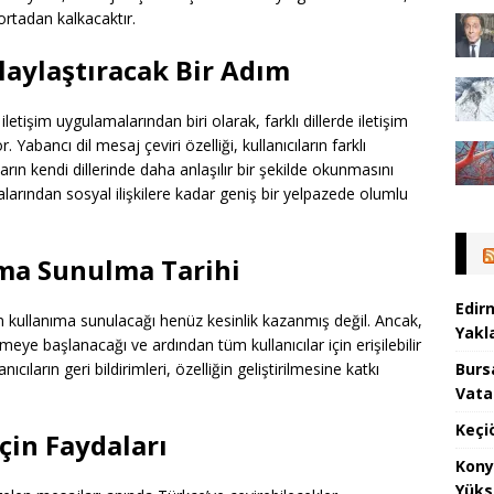
 ortadan kalkacaktır.
olaylaştıracak Bir Adım
tişim uygulamalarından biri olarak, farklı dillerde iletişim
. Yabancı dil mesaj çeviri özelliği, kullanıcıların farklı
arın kendi dillerinde daha anlaşılır bir şekilde okunmasını
larından sosyal ilişkilere kadar geniş bir yelpazede olumlu
ma Sunulma Tarihi
Edir
n kullanıma sunulacağı henüz kesinlik kazanmış değil. Ancak,
Yakla
eye başlanacağı ve ardından tüm kullanıcılar için erişilebilir
Burs
ıcıların geri bildirimleri, özelliğin geliştirilmesine katkı
Vata
Keçi
çin Faydaları
Kony
Yüks