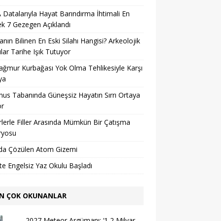
Datalarıyla Hayat Barındırma İhtimali En
k 7 Gezegen Açıklandı
nın Bilinen En Eski Silahı Hangisi? Arkeolojik
lar Tarihe Işık Tutuyor
ağmur Kurbağası Yok Olma Tehlikesiyle Karşı
ya
us Tabanında Güneşsiz Hayatın Sırrı Ortaya
or
lerle Filler Arasında Mümkün Bir Çatışma
ryosu
da Çözülen Atom Gizemi
’te Engelsiz Yaz Okulu Başladı
N ÇOK OKUNANLAR
2027 Meteor Argümanı: ‘1,2 Milyar