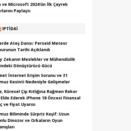
 ve Microsoft 2024’ün İlk Çeyrek
larını Paylaştı
IPTIDAI
erde Ateş Dansı: Perseid Meteor
urunun Tarihi Açıklandı
y Zekanın Meslekler ve Mühendislik
indeki Dönüştürücü Gücü
net İnternet Erişim Sorunu ve 31
uz Kesinti Nedeniyle Gelişmeler
e, Küresel Çip Kıtlığına Rağmen Rekor
r Elde Ederek iPhone 18 Öncesi Finansal
ç ve Fiyat Uyarısı
uz Biliminde Sürpriz Keşif: Uzun
nlu Dinozor ve Orkaların Oyun
anışları