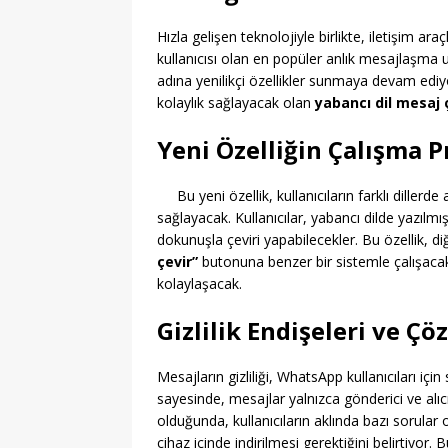
Hızla gelişen teknolojiyle birlikte, iletişim ara
kullanıcısı olan en popüler anlık mesajlaşma u
adına yenilikçi özellikler sunmaya devam ediyo
kolaylık sağlayacak olan
yabancı dil mesaj ç
Yeni Özelliğin Çalışma P
Bu yeni özellik, kullanıcıların farklı dillerd
sağlayacak. Kullanıcılar, yabancı dilde yazılm
dokunuşla çeviri yapabilecekler. Bu özellik, 
çevir”
butonuna benzer bir sistemle çalışacak. 
kolaylaşacak.
Gizlilik Endişeleri ve Ç
Mesajların gizliliği, WhatsApp kullanıcıları iç
sayesinde, mesajlar yalnızca gönderici ve alıc
olduğunda, kullanıcıların aklında bazı sorular o
cihaz içinde indirilmesi gerektiğini belirtiyo