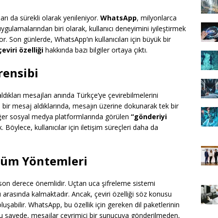
çları da sürekli olarak yenileniyor.
WhatsApp
, milyonlarca
ygulamalarından biri olarak, kullanıcı deneyimini iyileştirmek
r. Son günlerde, WhatsApp’ın kullanıcıları için büyük bir
eviri özelliği
hakkında bazı bilgiler ortaya çıktı.
rensibi
e aldıkları mesajları anında Türkçe’ye çevirebilmelerini
ış bir mesaj aldıklarında, mesajın üzerine dokunarak tek bir
diğer sosyal medya platformlarında görülen
“gönderiyi
Böylece, kullanıcılar için iletişim süreçleri daha da
özüm Yöntemleri
in son derece önemlidir. Uçtan uca şifreleme sistemi
ı arasında kalmaktadır. Ancak, çeviri özelliği söz konusu
luşabilir. WhatsApp, bu özellik için gereken dil paketlerinin
r. Bu sayede, mesajlar çevrimiçi bir sunucuya gönderilmeden,