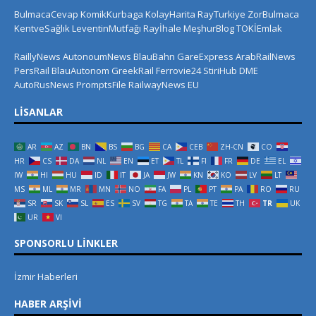
BulmacaCevap
KomikKurbaga
KolayHarita
RayTurkiye
ZorBulmaca
KentveSağlık
LeventinMutfağı
Rayİhale
MeşhurBlog
TOKİEmlak
RaillyNews
AutonoumNews
BlauBahn
GareExpress
ArabRailNews
PersRail
BlauAutonom
GreekRail
Ferrovie24
StiriHub
DME
AutoRusNews
PromptsFile
RailwayNews EU
LISANLAR
AR
AZ
BN
BS
BG
CA
CEB
ZH-CN
CO
HR
CS
DA
NL
EN
ET
TL
FI
FR
DE
EL
IW
HI
HU
ID
IT
JA
JW
KN
KO
LV
LT
MS
ML
MR
MN
NO
FA
PL
PT
PA
RO
RU
SR
SK
SL
ES
SV
TG
TA
TE
TH
TR
UK
UR
VI
SPONSORLU LINKLER
İzmir Haberleri
HABER ARŞIVI