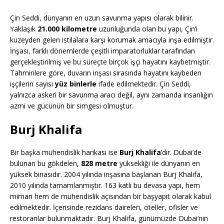
Çin Seddi, dünyanın en uzun savunma yapısı olarak bilinir.
Yaklaşık
21.000 kilometre
uzunluğunda olan bu yapı, Çin’i
kuzeyden gelen istilalara karşı korumak amacıyla inşa edilmiştir.
İnşası, farklı dönemlerde çeşitli imparatorluklar tarafından
gerçekleştirilmiş ve bu süreçte birçok işçi hayatını kaybetmiştir.
Tahminlere göre, duvarın inşası sırasında hayatını kaybeden
işçilerin sayısı
yüz binlerle
ifade edilmektedir. Çin Seddi,
yalnızca askeri bir savunma aracı değil, aynı zamanda insanlığın
azmi ve gücünün bir simgesi olmuştur.
Burj Khalifa
Bir başka mühendislik harikası ise
Burj Khalifa
‘dır. Dubai’de
bulunan bu gökdelen,
828 metre
yüksekliği ile dünyanın en
yüksek binasıdır. 2004 yılında inşasına başlanan Burj Khalifa,
2010 yılında tamamlanmıştır. 163 katlı bu devasa yapı, hem
mimari hem de mühendislik açısından bir başyapıt olarak kabul
edilmektedir. İçerisinde rezidans daireleri, oteller, ofisler ve
restoranlar bulunmaktadır. Burj Khalifa, günümüzde Dubai’nin