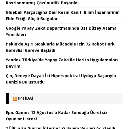
Rastlanmamış Çözünürlük Başarıldı
Glueball Parçacığına Dair Kesin Kanıt: Bilim İnsanlarının
Elde Ettiği Güçlü Bulgular
Google Yapay Zeka Departmanında Üst Düzey Atama
Yenilikleri
Pekin’de Aşırı Sıcaklarla Mücadele İçin 72 Robot Park
Görevlisi Göreve Başladı
Yandex Türkiye’de Yapay Zeka ile Harita Uygulamaları
Devrimi
Çin, Deneye Dayalı İki Hiperspektral Uyduyu Başarıyla
Denizle Buluşturdu
IPTIDAI
Epic Games 13 Ağustos’a Kadar Sunduğu Ücretsiz
Oyunlar Listesi
TÜİK’in En Güncel İnternet Kullanım Verileri Açıklandı