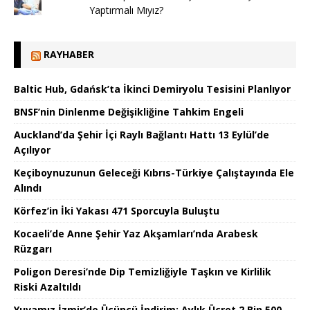
Yaptırmalı Mıyız?
RAYHABER
Baltic Hub, Gdańsk’ta İkinci Demiryolu Tesisini Planlıyor
BNSF’nin Dinlenme Değişikliğine Tahkim Engeli
Auckland’da Şehir İçi Raylı Bağlantı Hattı 13 Eylül’de
Açılıyor
Keçiboynuzunun Geleceği Kıbrıs-Türkiye Çalıştayında Ele
Alındı
Körfez’in İki Yakası 471 Sporcuyla Buluştu
Kocaeli’de Anne Şehir Yaz Akşamları’nda Arabesk
Rüzgarı
Poligon Deresi’nde Dip Temizliğiyle Taşkın ve Kirlilik
Riski Azaltıldı
Yuvamız İzmir’de Üçüncü İndirim: Aylık Ücret 2 Bin 500