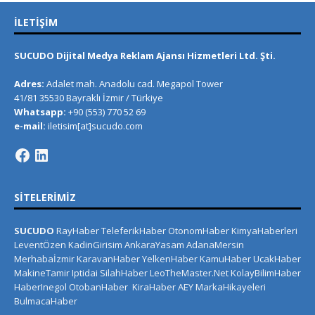
İLETIŞIM
SUCUDO Dijital Medya Reklam Ajansı Hizmetleri Ltd. Şti.
Adres:
Adalet mah. Anadolu cad. Megapol Tower
41/81 35530 Bayraklı İzmir / Türkiye
Whatsapp:
+90 (553) 770 52 69
e-mail:
iletisim[at]sucudo.com
SITELERIMIZ
SUCUDO
RayHaber
TeleferikHaber
OtonomHaber
KimyaHaberleri
LeventÖzen
KadinGirisim
AnkaraYasam
AdanaMersin
Merhabaİzmir
KaravanHaber
YelkenHaber
KamuHaber
UcakHaber
MakineTamir
Iptidai
SilahHaber
LeoTheMaster.Net
KolayBilimHaber
HaberInegol
OtobanHaber
KiraHaber
AEY
MarkaHikayeleri
BulmacaHaber