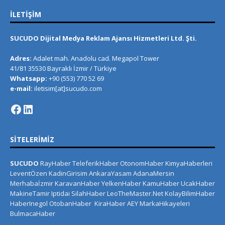
İLETIŞIM
SUCUDO Dijital Medya Reklam Ajansı Hizmetleri Ltd. Şti.
Adres:
Adalet mah. Anadolu cad. Megapol Tower
41/81 35530 Bayraklı İzmir / Türkiye
Whatsapp:
+90 (553) 770 52 69
e-mail:
iletisim[at]sucudo.com
SITELERIMIZ
SUCUDO
RayHaber
TeleferikHaber
OtonomHaber
KimyaHaberleri
LeventÖzen
KadinGirisim
AnkaraYasam
AdanaMersin
Merhabaİzmir
KaravanHaber
YelkenHaber
KamuHaber
UcakHaber
MakineTamir
Iptidai
SilahHaber
LeoTheMaster.Net
KolayBilimHaber
HaberInegol
OtobanHaber
KiraHaber
AEY
MarkaHikayeleri
BulmacaHaber