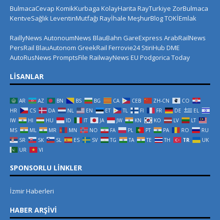
BulmacaCevap
KomikKurbaga
KolayHarita
RayTurkiye
ZorBulmaca
KentveSağlık
LeventinMutfağı
Rayİhale
MeşhurBlog
TOKİEmlak
RaillyNews
AutonoumNews
BlauBahn
GareExpress
ArabRailNews
PersRail
BlauAutonom
GreekRail
Ferrovie24
StiriHub
DME
AutoRusNews
PromptsFile
RailwayNews EU
Podgorica Today
LISANLAR
AR
AZ
BN
BS
BG
CA
CEB
ZH-CN
CO
HR
CS
DA
NL
EN
ET
TL
FI
FR
DE
EL
IW
HI
HU
ID
IT
JA
JW
KN
KO
LV
LT
MS
ML
MR
MN
NO
FA
PL
PT
PA
RO
RU
SR
SK
SL
ES
SV
TG
TA
TE
TH
TR
UK
UR
VI
SPONSORLU LINKLER
İzmir Haberleri
HABER ARŞIVI