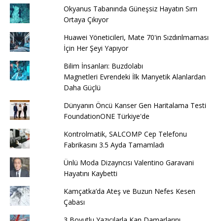
Okyanus Tabanında Güneşsiz Hayatın Sırrı
Ortaya Çıkıyor
Huawei Yöneticileri, Mate 70'in Sızdırılmaması
İçin Her Şeyi Yapıyor
Bilim İnsanları: Buzdolabı
Magnetleri Evrendeki İlk Manyetik Alanlardan
Daha Güçlü
Dünyanın Öncü Kanser Gen Haritalama Testi
FoundationONE Türkiye'de
Kontrolmatik, SALCOMP Cep Telefonu
Fabrikasını 3.5 Ayda Tamamladı
Ünlü Moda Dizayncısı Valentino Garavani
Hayatını Kaybetti
Kamçatka’da Ateş ve Buzun Nefes Kesen
Çabası
3 Boyutlu Yazıcılarla Kan Damarlarını