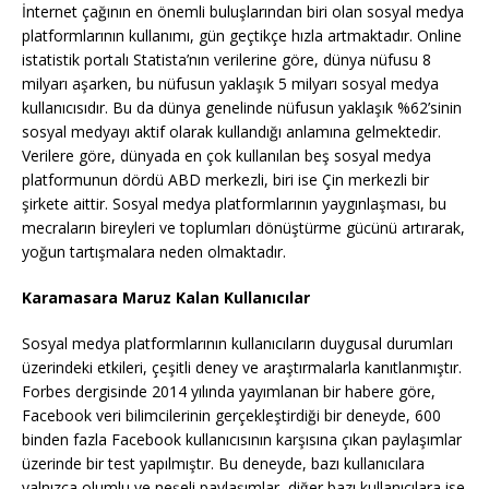
İnternet çağının en önemli buluşlarından biri olan sosyal medya
platformlarının kullanımı, gün geçtikçe hızla artmaktadır. Online
istatistik portalı Statista’nın verilerine göre, dünya nüfusu 8
milyarı aşarken, bu nüfusun yaklaşık 5 milyarı sosyal medya
kullanıcısıdır. Bu da dünya genelinde nüfusun yaklaşık %62’sinin
sosyal medyayı aktif olarak kullandığı anlamına gelmektedir.
Verilere göre, dünyada en çok kullanılan beş sosyal medya
platformunun dördü ABD merkezli, biri ise Çin merkezli bir
şirkete aittir. Sosyal medya platformlarının yaygınlaşması, bu
mecraların bireyleri ve toplumları dönüştürme gücünü artırarak,
yoğun tartışmalara neden olmaktadır.
Karamasara Maruz Kalan Kullanıcılar
Sosyal medya platformlarının kullanıcıların duygusal durumları
üzerindeki etkileri, çeşitli deney ve araştırmalarla kanıtlanmıştır.
Forbes dergisinde 2014 yılında yayımlanan bir habere göre,
Facebook veri bilimcilerinin gerçekleştirdiği bir deneyde, 600
binden fazla Facebook kullanıcısının karşısına çıkan paylaşımlar
üzerinde bir test yapılmıştır. Bu deneyde, bazı kullanıcılara
yalnızca olumlu ve neşeli paylaşımlar, diğer bazı kullanıcılara ise