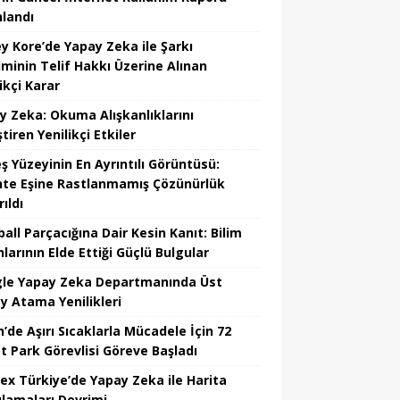
nlandı
y Kore’de Yapay Zeka ile Şarkı
iminin Telif Hakkı Üzerine Alınan
ikçi Karar
y Zeka: Okuma Alışkanlıklarını
tiren Yenilikçi Etkiler
ş Yüzeyinin En Ayrıntılı Görüntüsü:
hte Eşine Rastlanmamış Çözünürlük
ıldı
all Parçacığına Dair Kesin Kanıt: Bilim
larının Elde Ettiği Güçlü Bulgular
le Yapay Zeka Departmanında Üst
y Atama Yenilikleri
’de Aşırı Sıcaklarla Mücadele İçin 72
t Park Görevlisi Göreve Başladı
ex Türkiye’de Yapay Zeka ile Harita
lamaları Devrimi