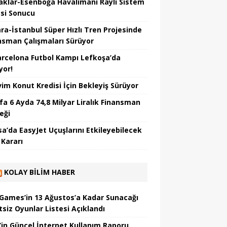
aklar-Esenboğa Havalimanı Raylı Sistem
esi Sonucu
ra-İstanbul Süper Hızlı Tren Projesinde
nsman Çalışmaları Sürüyor
arcelona Futbol Kampı Lefkoşa’da
yor!
vim Konut Kredisi İçin Bekleyiş Sürüyor
fa 6 Ayda 74,8 Milyar Liralık Finansman
eği
sa’da EasyJet Uçuşlarını Etkileyebilecek
 Kararı
KOLAY BILIM HABER
 Games’in 13 Ağustos’a Kadar Sunacağı
tsiz Oyunlar Listesi Açıklandı
’in Güncel İnternet Kullanım Raporu