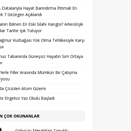
Datalarıyla Hayat Barındırma İhtimali En
k 7 Gezegen Açıklandı
nın Bilinen En Eski Silahı Hangisi? Arkeolojik
lar Tarihe Işık Tutuyor
ağmur Kurbağası Yok Olma Tehlikesiyle Karşı
ya
us Tabanında Güneşsiz Hayatın Sırrı Ortaya
or
lerle Filler Arasında Mümkün Bir Çatışma
ryosu
da Çözülen Atom Gizemi
’te Engelsiz Yaz Okulu Başladı
N ÇOK OKUNANLAR
Gökyüzü Meraklıları Topuklu