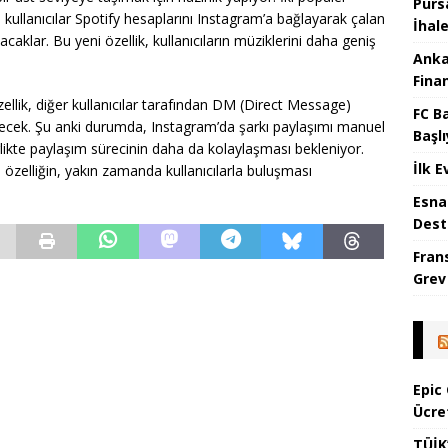
Purs
kullanıcılar Spotify hesaplarını Instagram’a bağlayarak çalan
İhal
aklar. Bu yeni özellik, kullanıcıların müziklerini daha geniş
Anka
Fina
zellik, diğer kullanıcılar tarafından DM (Direct Message)
FC B
lecek. Şu anki durumda, Instagram’da şarkı paylaşımı manuel
Başlı
irlikte paylaşım sürecinin daha da kolaylaşması bekleniyor.
İlk E
zelliğin, yakın zamanda kullanıcılarla buluşması
Esna
Dest
Fran
Grev
Epic
Ücre
TÜİK