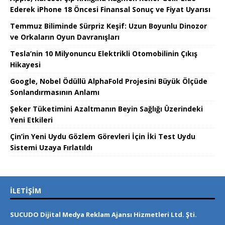
Ederek iPhone 18 Öncesi Finansal Sonuç ve Fiyat Uyarısı
Temmuz Biliminde Sürpriz Keşif: Uzun Boyunlu Dinozor
ve Orkaların Oyun Davranışları
Tesla’nin 10 Milyonuncu Elektrikli Otomobilinin Çıkış
Hikayesi
Google, Nobel Ödüllü AlphaFold Projesini Büyük Ölçüde
Sonlandırmasının Anlamı
Şeker Tüketimini Azaltmanın Beyin Sağlığı Üzerindeki
Yeni Etkileri
Çin’in Yeni Uydu Gözlem Görevleri İçin İki Test Uydu
Sistemi Uzaya Fırlatıldı
İLETIŞIM
SUCUDO Dijital Medya Reklam Ajansı Hizmetleri Ltd. Şti.