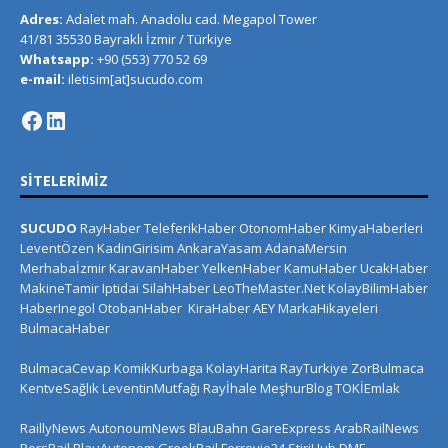
Adres:
Adalet mah. Anadolu cad. Megapol Tower
41/81 35530 Bayraklı İzmir / Türkiye
Whatsapp:
+90 (553) 770 52 69
e-mail:
iletisim[at]sucudo.com
SITELERIMIZ
SUCUDO
RayHaber
TeleferikHaber
OtonomHaber
KimyaHaberleri
LeventÖzen
KadinGirisim
AnkaraYasam
AdanaMersin
Merhabaİzmir
KaravanHaber
YelkenHaber
KamuHaber
UcakHaber
MakineTamir
Iptidai
SilahHaber
LeoTheMaster.Net
KolayBilimHaber
HaberInegol
OtobanHaber
KiraHaber
AEY
MarkaHikayeleri
BulmacaHaber
BulmacaCevap
KomikKurbaga
KolayHarita
RayTurkiye
ZorBulmaca
KentveSağlık
LeventinMutfağı
Rayİhale
MeşhurBlog
TOKİEmlak
RaillyNews
AutonoumNews
BlauBahn
GareExpress
ArabRailNews