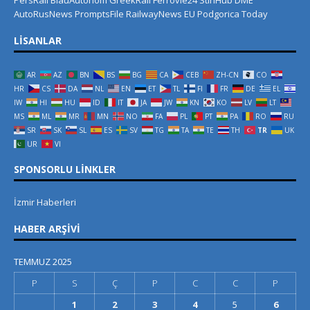
PersRail
BlauAutonom
GreekRail
Ferrovie24
StiriHub
DME
AutoRusNews
PromptsFile
RailwayNews EU
Podgorica Today
LISANLAR
AR
AZ
BN
BS
BG
CA
CEB
ZH-CN
CO
HR
CS
DA
NL
EN
ET
TL
FI
FR
DE
EL
IW
HI
HU
ID
IT
JA
JW
KN
KO
LV
LT
MS
ML
MR
MN
NO
FA
PL
PT
PA
RO
RU
SR
SK
SL
ES
SV
TG
TA
TE
TH
TR
UK
UR
VI
SPONSORLU LINKLER
İzmir Haberleri
HABER ARŞIVI
TEMMUZ 2025
P
S
Ç
P
C
C
P
1
2
3
4
5
6