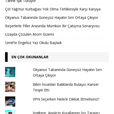
Tarihe Işık Tutuyor
Çöl Yağmur Kurbağası Yok Olma Tehlikesiyle Karşı Karşıya
Okyanus Tabanında Güneşsiz Hayatın Sırrı Ortaya Çıkıyor
Beşerlerle Filler Arasında Mümkün Bir Çatışma Senaryosu
Uzayda Çözülen Atom Gizemi
İzmit’te Engelsiz Yaz Okulu Başladı
EN ÇOK OKUNANLAR
Okyanus Tabanında Güneşsiz Hayatın Sırrı
Ortaya Çıkıyor
Bilim İnsanları Balıklarda Bulaşıcı Kanser
Tespit Etti
VPN Seçerken Nelere Dikkat Etmelisiniz?
İngiltere, Apple'ın Kurallarının İos Tarayıcı