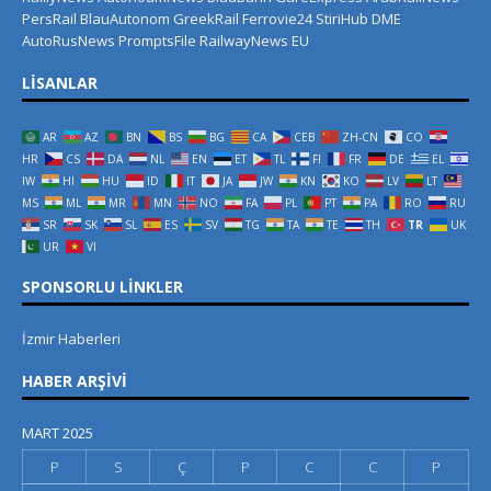
PersRail
BlauAutonom
GreekRail
Ferrovie24
StiriHub
DME
AutoRusNews
PromptsFile
RailwayNews EU
LISANLAR
AR
AZ
BN
BS
BG
CA
CEB
ZH-CN
CO
HR
CS
DA
NL
EN
ET
TL
FI
FR
DE
EL
IW
HI
HU
ID
IT
JA
JW
KN
KO
LV
LT
MS
ML
MR
MN
NO
FA
PL
PT
PA
RO
RU
SR
SK
SL
ES
SV
TG
TA
TE
TH
TR
UK
UR
VI
SPONSORLU LINKLER
İzmir Haberleri
HABER ARŞIVI
MART 2025
P
S
Ç
P
C
C
P