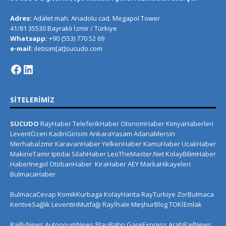
Adres:
Adalet mah. Anadolu cad. Megapol Tower
41/81 35530 Bayraklı İzmir / Türkiye
Whatsapp:
+90 (553) 770 52 69
e-mail:
iletisim[at]sucudo.com
SITELERIMIZ
SUCUDO
RayHaber
TeleferikHaber
OtonomHaber
KimyaHaberleri
LeventÖzen
KadinGirisim
AnkaraYasam
AdanaMersin
Merhabaİzmir
KaravanHaber
YelkenHaber
KamuHaber
UcakHaber
MakineTamir
Iptidai
SilahHaber
LeoTheMaster.Net
KolayBilimHaber
HaberInegol
OtobanHaber
KiraHaber
AEY
MarkaHikayeleri
BulmacaHaber
BulmacaCevap
KomikKurbaga
KolayHarita
RayTurkiye
ZorBulmaca
KentveSağlık
LeventinMutfağı
Rayİhale
MeşhurBlog
TOKİEmlak
RaillyNews
AutonoumNews
BlauBahn
GareExpress
ArabRailNews