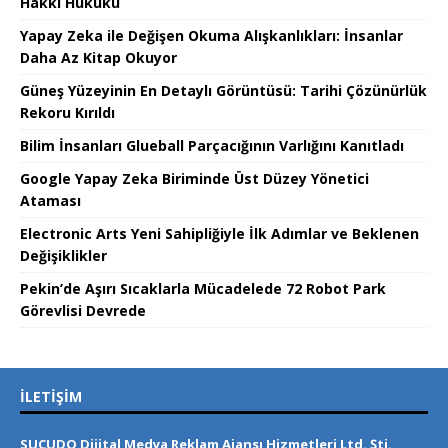
Hakkı Hukuku
Yapay Zeka ile Değişen Okuma Alışkanlıkları: İnsanlar
Daha Az Kitap Okuyor
Güneş Yüzeyinin En Detaylı Görüntüsü: Tarihi Çözünürlük
Rekoru Kırıldı
Bilim İnsanları Glueball Parçacığının Varlığını Kanıtladı
Google Yapay Zeka Biriminde Üst Düzey Yönetici
Ataması
Electronic Arts Yeni Sahipliğiyle İlk Adımlar ve Beklenen
Değişiklikler
Pekin’de Aşırı Sıcaklarla Mücadelede 72 Robot Park
Görevlisi Devrede
İLETIŞIM
SUCUDO Dijital Medya Reklam Ajansı Hizmetleri Ltd. Şti.