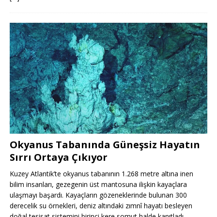
Okyanus Tabanında Güneşsiz Hayatın
Sırrı Ortaya Çıkıyor
Kuzey Atlantik’te okyanus tabanının 1.268 metre altına inen
bilim insanları, gezegenin üst mantosuna ilişkin kayaçlara
ulaşmayı başardı. Kayaçların gözeneklerinde bulunan 300
derecelik su örnekleri, deniz altındaki zımnî hayatı besleyen
doğal tesisat sistemini birinci kere somut halde kanıtladı.