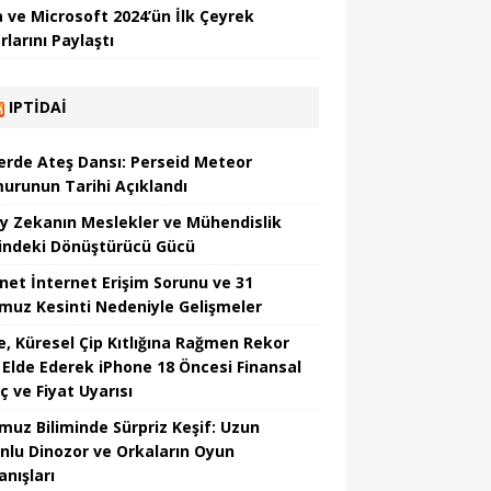
 ve Microsoft 2024’ün İlk Çeyrek
larını Paylaştı
IPTIDAI
erde Ateş Dansı: Perseid Meteor
urunun Tarihi Açıklandı
y Zekanın Meslekler ve Mühendislik
indeki Dönüştürücü Gücü
net İnternet Erişim Sorunu ve 31
uz Kesinti Nedeniyle Gelişmeler
e, Küresel Çip Kıtlığına Rağmen Rekor
r Elde Ederek iPhone 18 Öncesi Finansal
ç ve Fiyat Uyarısı
uz Biliminde Sürpriz Keşif: Uzun
nlu Dinozor ve Orkaların Oyun
anışları