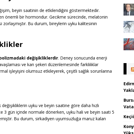
işim, beyin saatinin de etkilendiğini göstermektedir.
den önemli bir hormondur. Gecikme sürecinde, melatonin
 zorlaşmıştır. Bu durum, bireylerin uyku kalitesinin
klikler
olizmadaki değişikliklerdir
. Deney sonucunda enerji
aşlaması ve kan şekeri düzenlemesinde farklılıklar
al işleyişini olumsuz etkileyerek, çeşitli sağlık sorunlarına
Edir
Yakla
Burs
 değişikliklerin uyku ve beyin saatine göre daha hızlı
Vata
ce 3 gün içinde normale dönerken, uyku hali ve beyin saati 5
Keçi
emiştir. Bu durum, sirkadiyen uyumsuzluğa maruz kalan
Kony
Yüks