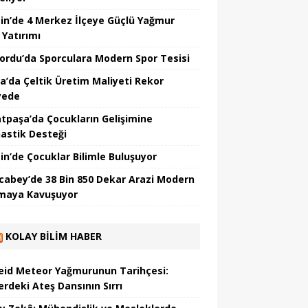
in’de 4 Merkez İlçeye Güçlü Yağmur
 Yatırımı
nordu’da Sporculara Modern Spor Tesisi
la’da Çeltik Üretim Maliyeti Rekor
yede
tpaşa’da Çocukların Gelişimine
astik Desteği
in’de Çocuklar Bilimle Buluşuyor
cabey’de 38 Bin 850 Dekar Arazi Modern
maya Kavuşuyor
KOLAY BILIM HABER
eid Meteor Yağmurunun Tarihçesi:
erdeki Ateş Dansının Sırrı