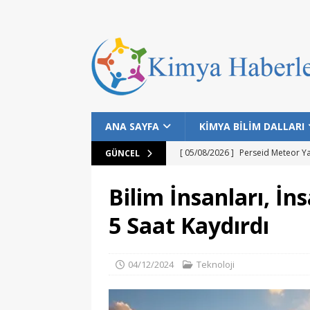
ANA SAYFA
KİMYA BİLİM DALLARI
[ 05/08/2026 ]
Perseid Meteor Y
GÜNCEL
[ 28/07/2026 ]
Bilim İnsanları Bal
Bilim İnsanları, İn
[ 25/07/2026 ]
NASA Datalarıyla 
5 Saat Kaydırdı
MANŞET
[ 24/07/2026 ]
Dünyanın Bilinen E
04/12/2024
Teknoloji
MANŞET
[ 05/08/2026 ]
Gökyüzü Meraklıla