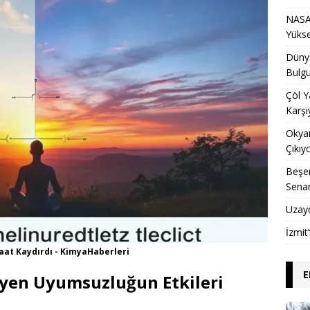
NASA 
Yükse
Dünya
Bulgu
Çöl Y
Karşı
Okyan
Çıkıy
Beşer
Sena
Uzay
İzmit
 Saat Kaydırdı - KimyaHaberleri
E
diyen Uyumsuzluğun Etkileri