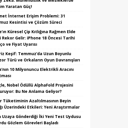
y Zekâ: Mühendislik ve Mesleklerde
im Yaratan Güç!
net İnternet Erişim Problemi: 31
uz Kesintisi ve Çözüm Süreci
e’ın Küresel Çip Kıtlığına Rağmen Elde
i Rekor Gelir: iPhone 18 Öncesi Tarihi
ço ve Fiyat Uyarısı
riz Keşif: Temmuz’da Uzun Boyunlu
zor Türü ve Orkaların Oyun Davranışları
’nın 10 Milyonuncu Elektrikli Aracını
tması
le, Nobel Ödüllü AlphaFold Projesini
uruyor: Bu Ne Anlama Geliyor?
r Tüketiminin Azaltılmasının Beyin
ğı Üzerindeki Etkileri: Yeni Araştırmalar
in Uzaya Gönderdiği İki Yeni Test Uydusu
Uydu Gözlem Görevleri Başladı