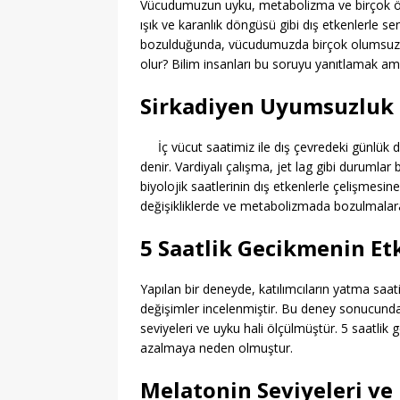
Vücudumuzun uyku, metabolizma ve birçok ön
ışık ve karanlık döngüsü gibi dış etkenlerle se
bozulduğunda, vücudumuzda birçok olumsuz et
olur? Bilim insanları bu soruyu yanıtlamak ama
Sirkadiyen Uyumsuzluk 
İç vücut saatimiz ile dış çevredeki günlü
denir. Vardiyalı çalışma, jet lag gibi durumlar
biyolojik saatlerinin dış etkenlerle çelişmesin
değişikliklerde ve metabolizmada bozulmalara
5 Saatlik Gecikmenin Etk
Yapılan bir deneyde, katılımcıların yatma saa
değişimler incelenmiştir. Bu deney sonucunda 
seviyeleri ve uyku hali ölçülmüştür. 5 saatli
azalmaya neden olmuştur.
Melatonin Seviyeleri ve 