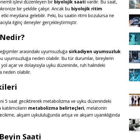
emli işlevi düzenleyen bir
biyolojik saati
vardır. Bu saat,
nkronize bir şekilde çalışır. Ancak bu
biyolojik ritim
ki meydana gelebilir. Peki, bu saatin ritmi bozulursa ne
cıyla ilginç deneyler gerçekleştirmiştir.
Nedir?
k değişimler arasındaki uyumsuzluğa
sirkadiyen uyumsuzluk
 bu uyumsuzluğa neden olabilir. Bu tür durumlar, bireylerin
e yol açar ve dolayısıyla uyku düzeninde, ruh halindeki
 neden olabilir.
ileri
tini 5 saat geciktirerek metabolizma ve uyku düzenindeki
katılımcıların
metabolizma belirteçleri
, melatonin
k gecikme, akşam uykululuğunda artışa ve akşam uyanıklığında
Beyin Saati