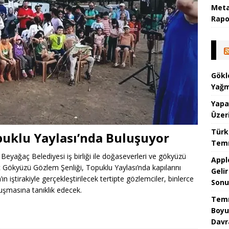
Meta
Rapor
Gökl
Yağm
Yapa
Üzer
Türk
puklu Yaylası’nda Buluşuyor
Temm
 Beyağaç Belediyesi iş birliği ile doğaseverleri ve gökyüzü
Appl
ç Gökyüzü Gözlem Şenliği, Topuklu Yaylası’nda kapılarını
Geli
 iştirakiyle gerçekleştirilecek tertipte gözlemciler, binlerce
Sonu
luşmasına tanıklık edecek.
Temm
Boyu
Davr