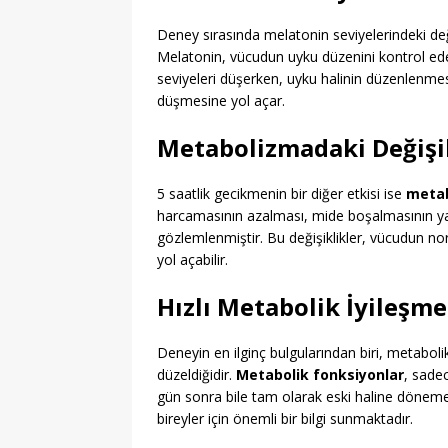
Deney sırasında melatonin seviyelerindeki değ
Melatonin, vücudun uyku düzenini kontrol e
seviyeleri düşerken, uyku halinin düzenlenmesi
düşmesine yol açar.
Metabolizmadaki Değişi
5 saatlik gecikmenin bir diğer etkisi ise
metab
harcamasının azalması, mide boşalmasının yav
gözlemlenmiştir. Bu değişiklikler, vücudun norm
yol açabilir.
Hızlı Metabolik İyileşme
Deneyin en ilginç bulgularından biri, metabolik
düzeldiğidir.
Metabolik fonksiyonlar
, sade
gün sonra bile tam olarak eski haline dönem
bireyler için önemli bir bilgi sunmaktadır.