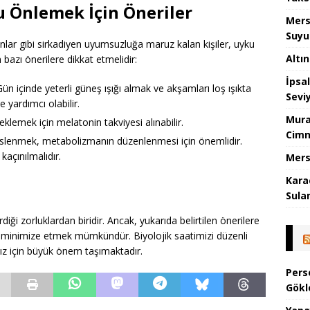
 Önlemek İçin Öneriler
Mers
Suyu
anlar gibi sirkadiyen uyumsuzluğa maruz kalan kişiler, uyku
Altı
bazı önerilere dikkat etmelidir:
İpsa
ün içinde yeterli güneş ışığı almak ve akşamları loş ışıkta
Sevi
 yardımcı olabilir.
Mura
klemek için melatonin takviyesi alınabilir.
Cimn
eslenmek, metabolizmanın düzenlenmesi için önemlidir.
çınılmalıdır.
Mers
Kara
Sula
i zorluklardan biridir. Ancak, yukarıda belirtilen önerilere
i minimize etmek mümkündür. Biyolojik saatimizi düzenli
ız için büyük önem taşımaktadır.
Pers
Gökl