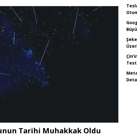
Tesla
Otom
Goog
Büyü
Şeke
Üzeri
Çin’i
Test
Meta
Deta
unun Tarihi Muhakkak Oldu