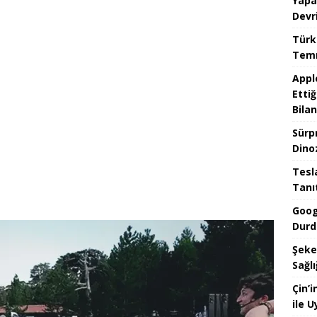
Yapa
Devr
Türk
Temm
Appl
Ettiğ
Bilan
Sürp
Dino
Tesla
Tanı
Goog
Durd
Şeke
Sağlı
Çin’
ile 