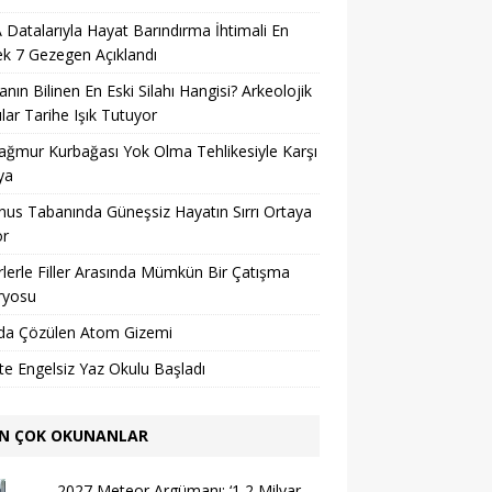
Datalarıyla Hayat Barındırma İhtimali En
k 7 Gezegen Açıklandı
nın Bilinen En Eski Silahı Hangisi? Arkeolojik
lar Tarihe Işık Tutuyor
ağmur Kurbağası Yok Olma Tehlikesiyle Karşı
ya
us Tabanında Güneşsiz Hayatın Sırrı Ortaya
or
lerle Filler Arasında Mümkün Bir Çatışma
ryosu
da Çözülen Atom Gizemi
’te Engelsiz Yaz Okulu Başladı
N ÇOK OKUNANLAR
2027 Meteor Argümanı: ‘1,2 Milyar