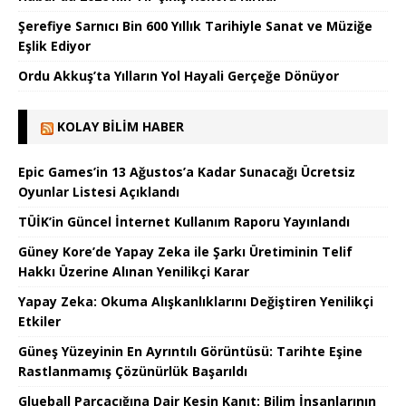
Şerefiye Sarnıcı Bin 600 Yıllık Tarihiyle Sanat ve Müziğe
Eşlik Ediyor
Ordu Akkuş’ta Yılların Yol Hayali Gerçeğe Dönüyor
KOLAY BILIM HABER
Epic Games’in 13 Ağustos’a Kadar Sunacağı Ücretsiz
Oyunlar Listesi Açıklandı
TÜİK’in Güncel İnternet Kullanım Raporu Yayınlandı
Güney Kore’de Yapay Zeka ile Şarkı Üretiminin Telif
Hakkı Üzerine Alınan Yenilikçi Karar
Yapay Zeka: Okuma Alışkanlıklarını Değiştiren Yenilikçi
Etkiler
Güneş Yüzeyinin En Ayrıntılı Görüntüsü: Tarihte Eşine
Rastlanmamış Çözünürlük Başarıldı
Glueball Parçacığına Dair Kesin Kanıt: Bilim İnsanlarının