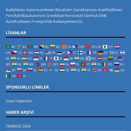
RaillyNews
AutonoumNews
BlauBahn
GareExpress
ArabRailNews
PersRail
BlauAutonom
GreekRail
Ferrovie24
StiriHub
DME
AutoRusNews
PromptsFile
RailwayNews EU
LISANLAR
AR
AZ
BN
BS
BG
CA
CEB
ZH-CN
CO
HR
CS
DA
NL
EN
ET
TL
FI
FR
DE
EL
IW
HI
HU
ID
IT
JA
JW
KN
KO
LV
LT
MS
ML
MR
MN
NO
FA
PL
PT
PA
RO
RU
SR
SK
SL
ES
SV
TG
TA
TE
TH
TR
UK
UR
VI
SPONSORLU LINKLER
İzmir Haberleri
HABER ARŞIVI
TEMMUZ 2024