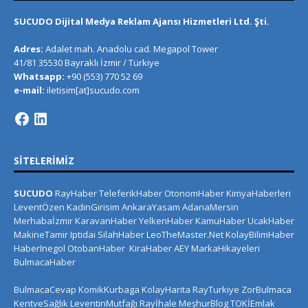
SUCUDO Dijital Medya Reklam Ajansı Hizmetleri Ltd. Şti.
Adres:
Adalet mah. Anadolu cad. Megapol Tower
41/81 35530 Bayraklı İzmir / Türkiye
Whatsapp:
+90 (553) 770 52 69
e-mail:
iletisim[at]sucudo.com
SITELERIMIZ
SUCUDO
RayHaber
TeleferikHaber
OtonomHaber
KimyaHaberleri
LeventÖzen
KadinGirisim
AnkaraYasam
AdanaMersin
Merhabaİzmir
KaravanHaber
YelkenHaber
KamuHaber
UcakHaber
MakineTamir
Iptidai
SilahHaber
LeoTheMaster.Net
KolayBilimHaber
HaberInegol
OtobanHaber
KiraHaber
AEY
MarkaHikayeleri
BulmacaHaber
BulmacaCevap
KomikKurbaga
KolayHarita
RayTurkiye
ZorBulmaca
KentveSağlık
LeventinMutfağı
Rayİhale
MeşhurBlog
TOKİEmlak