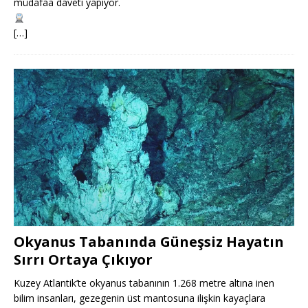
müdafaa daveti yapıyor.
[…]
Okyanus Tabanında Güneşsiz Hayatın
Sırrı Ortaya Çıkıyor
Kuzey Atlantik’te okyanus tabanının 1.268 metre altına inen
bilim insanları, gezegenin üst mantosuna ilişkin kayaçlara