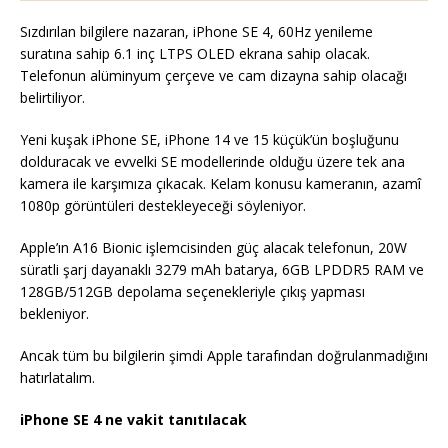
Sızdırılan bilgilere nazaran, iPhone SE 4, 60Hz yenileme
suratına sahip 6.1 inç LTPS OLED ekrana sahip olacak.
Telefonun alüminyum çerçeve ve cam dizayna sahip olacağı
belirtiliyor.
Yeni kuşak iPhone SE, iPhone 14 ve 15 küçük’ün boşluğunu
dolduracak ve evvelki SE modellerinde olduğu üzere tek ana
kamera ile karşımıza çıkacak. Kelam konusu kameranın, azamî
1080p görüntüleri destekleyeceği söyleniyor.
Apple’ın A16 Bionic işlemcisinden güç alacak telefonun, 20W
süratli şarj dayanaklı 3279 mAh batarya, 6GB LPDDR5 RAM ve
128GB/512GB depolama seçenekleriyle çıkış yapması
bekleniyor.
Ancak tüm bu bilgilerin şimdi Apple tarafından doğrulanmadığını
hatırlatalım.
iPhone SE 4 ne vakit tanıtılacak