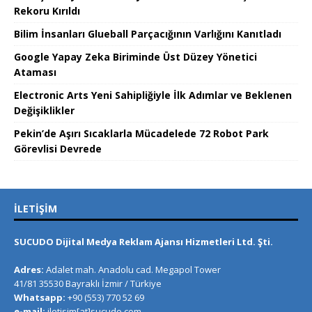
Rekoru Kırıldı
Bilim İnsanları Glueball Parçacığının Varlığını Kanıtladı
Google Yapay Zeka Biriminde Üst Düzey Yönetici
Ataması
Electronic Arts Yeni Sahipliğiyle İlk Adımlar ve Beklenen
Değişiklikler
Pekin’de Aşırı Sıcaklarla Mücadelede 72 Robot Park
Görevlisi Devrede
İLETIŞIM
SUCUDO Dijital Medya Reklam Ajansı Hizmetleri Ltd. Şti.
Adres:
Adalet mah. Anadolu cad. Megapol Tower
41/81 35530 Bayraklı İzmir / Türkiye
Whatsapp:
+90 (553) 770 52 69
e-mail:
iletisim[at]sucudo.com