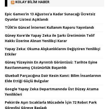
KOLAY BILIM HABER
Epic Games’in 13 Ağustos’a Kadar Sunacağı Ücretsiz
Oyunlar Listesi Açıklandı
TÜİK’in Güncel İnternet Kullanım Raporu Yayınlandı
Güney Kore’de Yapay Zeka ile Şarkı Üretiminin Telif
Hakkı Üzerine Alınan Yenilikçi Karar
Yapay Zeka: Okuma Alışkanlıklarını Değiştiren Yenilikçi
Etkiler
Güneş Yüzeyinin En Ayrıntılı Görüntüsü: Tarihte Eşine
Rastlanmamış Çözünürlük Başarıldı
Glueball Parçacığına Dair Kesin Kanıt: Bilim İnsanlarının
Elde Ettiği Güçlü Bulgular
Google Yapay Zeka Departmanında Üst Düzey Atama
Yenilikleri
Pekin’de Aşırı Sıcaklarla Mücadele İçin 72 Robot Park
Görevlisi Göreve Başladı