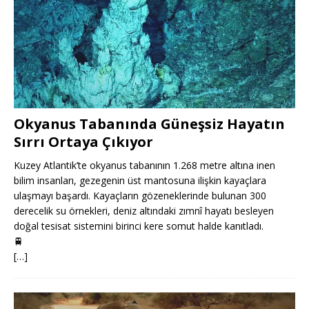
Okyanus Tabanında Güneşsiz Hayatın
Sırrı Ortaya Çıkıyor
Kuzey Atlantik’te okyanus tabanının 1.268 metre altına inen
bilim insanları, gezegenin üst mantosuna ilişkin kayaçlara
ulaşmayı başardı. Kayaçların gözeneklerinde bulunan 300
derecelik su örnekleri, deniz altındaki zımnî hayatı besleyen
doğal tesisat sistemini birinci kere somut halde kanıtladı.
🚆
[…]