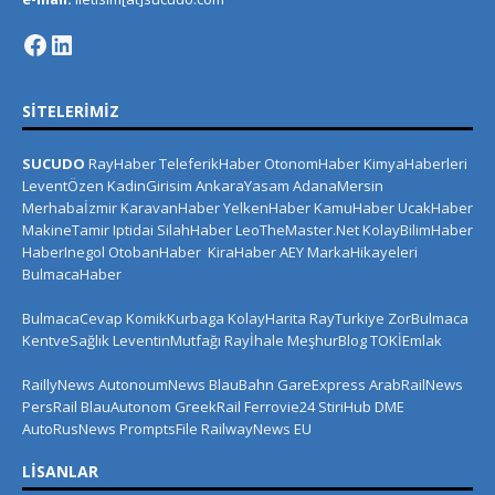
SITELERIMIZ
SUCUDO
RayHaber
TeleferikHaber
OtonomHaber
KimyaHaberleri
LeventÖzen
KadinGirisim
AnkaraYasam
AdanaMersin
Merhabaİzmir
KaravanHaber
YelkenHaber
KamuHaber
UcakHaber
MakineTamir
Iptidai
SilahHaber
LeoTheMaster.Net
KolayBilimHaber
HaberInegol
OtobanHaber
KiraHaber
AEY
MarkaHikayeleri
BulmacaHaber
BulmacaCevap
KomikKurbaga
KolayHarita
RayTurkiye
ZorBulmaca
KentveSağlık
LeventinMutfağı
Rayİhale
MeşhurBlog
TOKİEmlak
RaillyNews
AutonoumNews
BlauBahn
GareExpress
ArabRailNews
PersRail
BlauAutonom
GreekRail
Ferrovie24
StiriHub
DME
AutoRusNews
PromptsFile
RailwayNews EU
LISANLAR