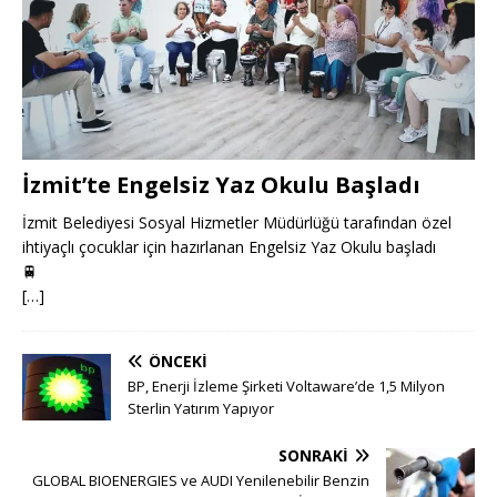
İzmit’te Engelsiz Yaz Okulu Başladı
İzmit Belediyesi Sosyal Hizmetler Müdürlüğü tarafından özel
ihtiyaçlı çocuklar için hazırlanan Engelsiz Yaz Okulu başladı
🚆
[…]
ÖNCEKI
BP, Enerji İzleme Şirketi Voltaware’de 1,5 Milyon
Sterlin Yatırım Yapıyor
SONRAKI
GLOBAL BIOENERGIES ve AUDI Yenilenebilir Benzin