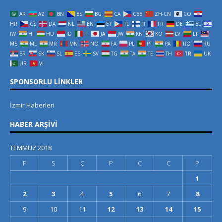
AR
AZ
BN
BS
BG
CA
CEB
ZH-CN
CO
HR
CS
DA
NL
EN
ET
TL
FI
FR
DE
EL
IW
HI
HU
ID
IT
JA
JW
KN
KO
LV
LT
MS
ML
MR
MN
NO
FA
PL
PT
PA
RO
RU
SR
SK
SL
ES
SV
TG
TA
TE
TH
TR
UK
UR
VI
SPONSORLU LINKLER
İzmir Haberleri
HABER ARŞIVI
TEMMUZ 2018
P
S
Ç
P
C
C
P
1
2
3
4
5
6
7
8
9
10
11
12
13
14
15