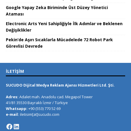
Google Yapay Zeka Biriminde Üst Düzey Yönetici
Ataması
Electronic Arts Yeni Sahipliğiyle İlk Adımlar ve Beklenen
Değişiklikler
Pekin’de Aşırı Sıcaklarla Mücadelede 72 Robot Park
Görevlisi Devrede
İLETIŞIM
SUCUDO Dijital Medya Reklam Ajansı Hizmetleri Ltd. Şti.
Adres:
Adalet mah. Anadolu cad. Megapol Tower
41/81 35530 Bayraklı İzmir / Türkiye
Whatsapp:
+90 (553) 770 52 69
e-mail:
iletisim[at]sucudo.com