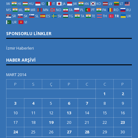
IW
HI
HU
ID
IT
JA
JW
KN
KO
LV
LT
MS
ML
MR
MN
NO
FA
PL
PT
PA
RO
RU
SR
SK
SL
ES
SV
TG
TA
TE
TH
TR
UK
UR
VI
SPONSORLU LINKLER
İzmir Haberleri
HABER ARŞIVI
MART 2014
P
S
Ç
P
C
C
P
1
2
3
4
5
6
7
8
9
10
11
12
13
14
15
16
17
18
19
20
21
22
23
24
25
26
27
28
29
30