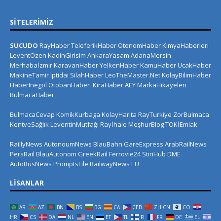
SITELERIMIZ
SUCUDO
RayHaber
TeleferikHaber
OtonomHaber
KimyaHaberleri
LeventÖzen
KadinGirisim
AnkaraYasam
AdanaMersin
Merhabaİzmir
KaravanHaber
YelkenHaber
KamuHaber
UcakHaber
MakineTamir
Iptidai
SilahHaber
LeoTheMaster.Net
KolayBilimHaber
HaberInegol
OtobanHaber
KiraHaber
AEY
MarkaHikayeleri
BulmacaHaber
BulmacaCevap
KomikKurbaga
KolayHarita
RayTurkiye
ZorBulmaca
KentveSağlık
LeventinMutfağı
Rayİhale
MeşhurBlog
TOKİEmlak
RaillyNews
AutonoumNews
BlauBahn
GareExpress
ArabRailNews
PersRail
BlauAutonom
GreekRail
Ferrovie24
StiriHub
DME
AutoRusNews
PromptsFile
RailwayNews EU
LISANLAR
AR
AZ
BN
BS
BG
CA
CEB
ZH-CN
CO
HR
CS
DA
NL
EN
ET
TL
FI
FR
DE
EL