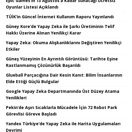
Epic Games’in 13 Ağustos’a Kadar Sunacağı Ücretsiz
Oyunlar Listesi Açıklandı
TÜİK’in Güncel İnternet Kullanım Raporu Yayınlandı
Güney Kore’de Yapay Zeka ile Şarkı Üretiminin Telif
Hakkı Üzerine Alınan Yenilikçi Karar
Yapay Zeka: Okuma Alışkanlıklarını Değiştiren Yenilikçi
Etkiler
Güneş Yüzeyinin En Ayrıntılı Görüntüsü: Tarihte Eşine
Rastlanmamış Çözünürlük Başarıldı
Glueball Parçacığına Dair Kesin Kanıt: Bilim İnsanlarının
Elde Ettiği Güçlü Bulgular
Google Yapay Zeka Departmanında Üst Düzey Atama
Yenilikleri
Pekin’de Aşırı Sıcaklarla Mücadele İçin 72 Robot Park
Görevlisi Göreve Başladı
Yandex Türkiye’de Yapay Zeka ile Harita Uygulamaları
Devrimi