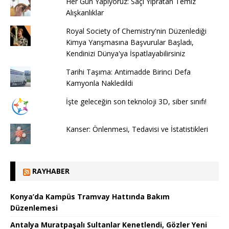
Her Gün Yapıyoruz: Saçı Yıpratan Temiz
Alışkanlıklar
Royal Society of Chemistry'nin Düzenlediği
Kimya Yarışmasına Başvurular Başladı,
Kendinizi Dünya'ya İspatlayabilirsiniz
Tarihi Taşıma: Antimadde Birinci Defa
Kamyonla Nakledildi
İşte geleceğin son teknoloji 3D, siber sınıfı!
Kanser: Önlenmesi, Tedavisi ve İstatistikleri
RAYHABER
Konya’da Kampüs Tramvay Hattında Bakım
Düzenlemesi
Antalya Muratpaşalı Sultanlar Kenetlendi, Gözler Yeni