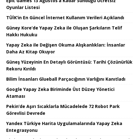
Epic Games 13 Ağustos’a Kadar Sunduğu Ücretsiz
Oyunlar Listesi
TÜİK’in En Güncel İnternet Kullanım Verileri Açıklandı
Güney Kore’de Yapay Zeka ile Oluşan Şarkıların Telif
Hakkı Hukuku
Yapay Zeka ile Değişen Okuma Alışkanlıkları: İnsanlar
Daha Az Kitap Okuyor
Güneş Yüzeyinin En Detaylı Görüntüsü: Tarihi Çözünürlük
Rekoru Kırıldı
Bilim İnsanları Glueball Parçacığının Varlığını Kanıtladı
Google Yapay Zeka Biriminde Üst Düzey Yönetici
Ataması
Pekin’de Aşırı Sıcaklarla Mücadelede 72 Robot Park
Görevlisi Devrede
Yandex Türkiye Harita Uygulamalarında Yapay Zeka
Entegrasyonu