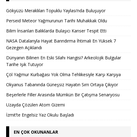
Gökyüzü Meraklıları Topuklu Yaylası’nda Buluşuyor
Perseid Meteor Yağmurunun Tarihi Muhakkak Oldu
Bilim İnsanları Balıklarda Bulaşıcı Kanser Tespit Etti
NASA Datalarıyla Hayat Barındırma İhtimali En Yüksek 7
Gezegen Açıklandı
Dünyanın Bilinen En Eski Silahı Hangisi? Arkeolojik Bulgular
Tarihe Işık Tutuyor
Çöl Yağmur Kurbağası Yok Olma Tehlikesiyle Karşı Karşıya
Okyanus Tabanında Güneşsiz Hayatın Sırrı Ortaya Çıkıyor
Beşerlerle Filler Arasında Mümkün Bir Çatışma Senaryosu
Uzayda Çözülen Atom Gizemi
İzmit’te Engelsiz Yaz Okulu Başladı
EN ÇOK OKUNANLAR