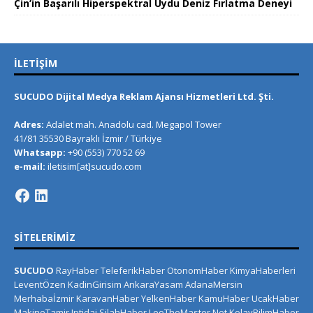
Çin’in Başarılı Hiperspektral Uydu Deniz Fırlatma Deneyi
İLETIŞIM
SUCUDO Dijital Medya Reklam Ajansı Hizmetleri Ltd. Şti.
Adres:
Adalet mah. Anadolu cad. Megapol Tower
41/81 35530 Bayraklı İzmir / Türkiye
Whatsapp:
+90 (553) 770 52 69
e-mail:
iletisim[at]sucudo.com
SITELERIMIZ
SUCUDO
RayHaber
TeleferikHaber
OtonomHaber
KimyaHaberleri
LeventÖzen
KadinGirisim
AnkaraYasam
AdanaMersin
Merhabaİzmir
KaravanHaber
YelkenHaber
KamuHaber
UcakHaber
MakineTamir
Iptidai
SilahHaber
LeoTheMaster.Net
KolayBilimHaber