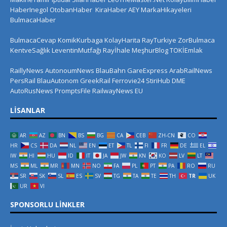
HaberInegol
OtobanHaber
KiraHaber
AEY
MarkaHikayeleri
BulmacaHaber
BulmacaCevap
KomikKurbaga
KolayHarita
RayTurkiye
ZorBulmaca
KentveSağlık
LeventinMutfağı
Rayİhale
MeşhurBlog
TOKİEmlak
RaillyNews
AutonoumNews
BlauBahn
GareExpress
ArabRailNews
PersRail
BlauAutonom
GreekRail
Ferrovie24
StiriHub
DME
AutoRusNews
PromptsFile
RailwayNews EU
LISANLAR
AR
AZ
BN
BS
BG
CA
CEB
ZH-CN
CO
HR
CS
DA
NL
EN
ET
TL
FI
FR
DE
EL
IW
HI
HU
ID
IT
JA
JW
KN
KO
LV
LT
MS
ML
MR
MN
NO
FA
PL
PT
PA
RO
RU
SR
SK
SL
ES
SV
TG
TA
TE
TH
TR
UK
UR
VI
SPONSORLU LINKLER