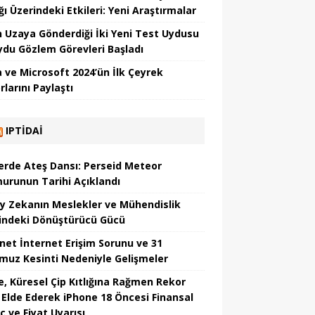
ğı Üzerindeki Etkileri: Yeni Araştırmalar
in Uzaya Gönderdiği İki Yeni Test Uydusu
Uydu Gözlem Görevleri Başladı
 ve Microsoft 2024’ün İlk Çeyrek
larını Paylaştı
IPTIDAI
erde Ateş Dansı: Perseid Meteor
urunun Tarihi Açıklandı
y Zekanın Meslekler ve Mühendislik
indeki Dönüştürücü Gücü
net İnternet Erişim Sorunu ve 31
uz Kesinti Nedeniyle Gelişmeler
e, Küresel Çip Kıtlığına Rağmen Rekor
r Elde Ederek iPhone 18 Öncesi Finansal
ç ve Fiyat Uyarısı