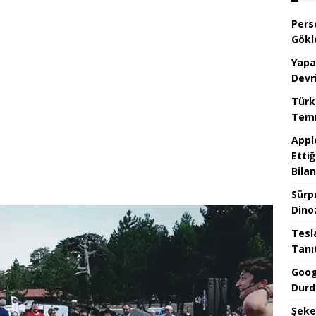
Pers
Gökl
Yapa
Devr
Türk
Temm
Appl
Ettiğ
Bilan
Sürp
Dino
Tesla
Tanı
Goog
Durd
Şeke