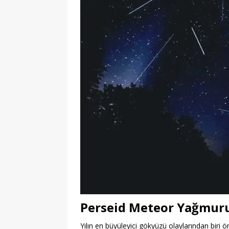
Perseid Meteor Yağmur
Yılın en büyüleyici gökyüzü olaylarından bir