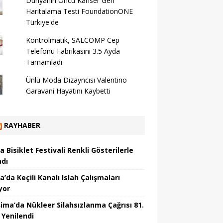
Dünyanın Öncü Kanser Gen
Haritalama Testi FoundationONE
Türkiye'de
Kontrolmatik, SALCOMP Cep
Telefonu Fabrikasını 3.5 Ayda
Tamamladı
Ünlü Moda Dizayncısı Valentino
Garavani Hayatını Kaybetti
RAYHABER
 Bisiklet Festivali Renkli Gösterilerle
adı
’da Keçili Kanalı Islah Çalışmaları
yor
şima’da Nükleer Silahsızlanma Çağrısı 81.
 Yenilendi