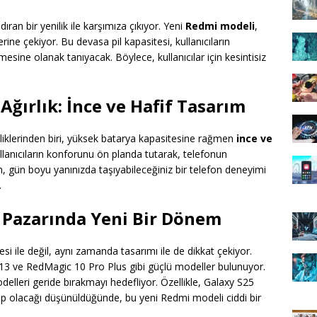
ıran bir yenilik ile karşımıza çıkıyor. Yeni
Redmi modeli
,
rine çekiyor. Bu devasa pil kapasitesi, kullanıcıların
esine olanak tanıyacak. Böylece, kullanıcılar için kesintisiz
ğırlık: İnce ve Hafif Tasarım
liklerinden biri, yüksek batarya kapasitesine rağmen
ince ve
llanıcıların konforunu ön planda tutarak, telefonun
ım, gün boyu yanınızda taşıyabileceğiniz bir telefon deneyimi
.
n Pazarında Yeni Bir Dönem
esi ile değil, aynı zamanda tasarımı ile de dikkat çekiyor.
 13 ve RedMagic 10 Pro Plus gibi güçlü modeller bulunuyor.
elleri geride bırakmayı hedefliyor. Özellikle, Galaxy S25
ip olacağı düşünüldüğünde, bu yeni Redmi modeli ciddi bir