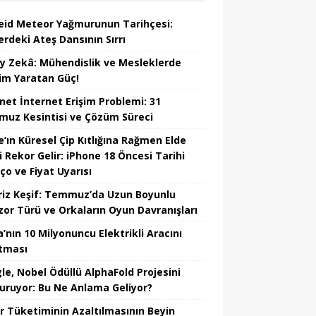
eid Meteor Yağmurunun Tarihçesi:
erdeki Ateş Dansının Sırrı
y Zekâ: Mühendislik ve Mesleklerde
im Yaratan Güç!
net İnternet Erişim Problemi: 31
uz Kesintisi ve Çözüm Süreci
e’ın Küresel Çip Kıtlığına Rağmen Elde
i Rekor Gelir: iPhone 18 Öncesi Tarihi
ço ve Fiyat Uyarısı
riz Keşif: Temmuz’da Uzun Boyunlu
zor Türü ve Orkaların Oyun Davranışları
’nın 10 Milyonuncu Elektrikli Aracını
tması
le, Nobel Ödüllü AlphaFold Projesini
uruyor: Bu Ne Anlama Geliyor?
r Tüketiminin Azaltılmasının Beyin