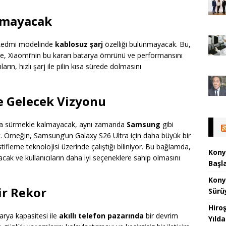
Olmayacak
ı Redmi modelinde
kablosuz şarj
özelliği bulunmayacak. Bu,
e de, Xiaomi’nin bu kararı batarya ömrünü ve performansını
arın, hızlı şarj ile pilin kısa sürede dolmasını
e Gelecek Vizyonu
aya sürmekle kalmayacak, aynı zamanda
Samsung
gibi
. Örneğin, Samsung’un Galaxy S26 Ultra için daha büyük bir
tifleme teknolojisi üzerinde çalıştığı biliniyor. Bu bağlamda,
Konya
racak ve kullanıcıların daha iyi seçeneklere sahip olmasını
Başl
Konya
ir Rekor
Sürü
Hiro
rya kapasitesi ile
akıllı telefon pazarında
bir devrim
Yılda