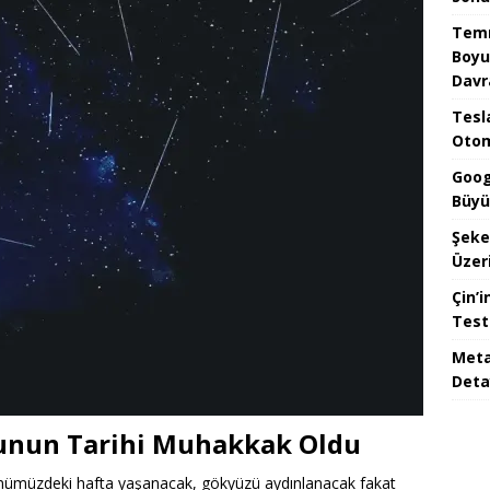
Temm
Boyu
Davr
Tesla
Otom
Goog
Büyü
Şeke
Üzeri
Çin’i
Test
Meta
Deta
unun Tarihi Muhakkak Oldu
i önümüzdeki hafta yaşanacak, gökyüzü aydınlanacak fakat