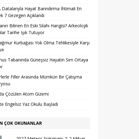
Datalarıyla Hayat Barındırma İhtimali En
k 7 Gezegen Açıklandı
nın Bilinen En Eski Silahı Hangisi? Arkeolojik
lar Tarihe Işık Tutuyor
ağmur Kurbağası Yok Olma Tehlikesiyle Karşı
ya
us Tabanında Güneşsiz Hayatın Sırrı Ortaya
or
lerle Filler Arasında Mümkün Bir Çatışma
ryosu
da Çözülen Atom Gizemi
’te Engelsiz Yaz Okulu Başladı
N ÇOK OKUNANLAR
2027 Meteor Argümanı: ‘1,2 Milyar