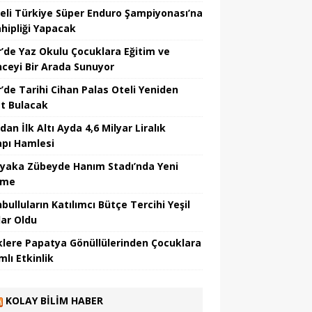
eli Türkiye Süper Enduro Şampiyonası’na
ahipliği Yapacak
r’de Yaz Okulu Çocuklara Eğitim ve
nceyi Bir Arada Sunuyor
r’de Tarihi Cihan Palas Oteli Yeniden
t Bulacak
dan İlk Altı Ayda 4,6 Milyar Liralık
apı Hamlesi
ıyaka Zübeyde Hanım Stadı’nda Yeni
şme
bulluların Katılımcı Bütçe Tercihi Yeşil
lar Oldu
klere Papatya Gönüllülerinden Çocuklara
lı Etkinlik
KOLAY BILIM HABER