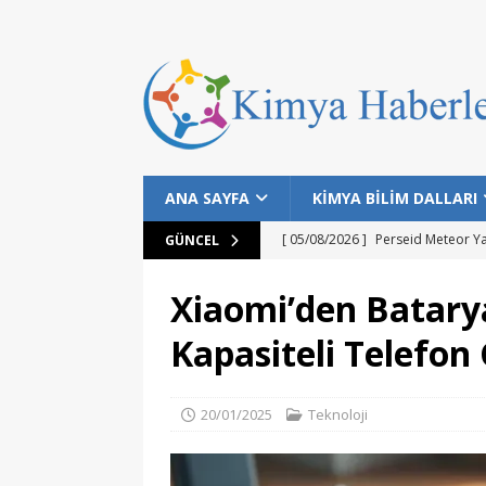
ANA SAYFA
KİMYA BİLİM DALLARI
[ 05/08/2026 ]
Perseid Meteor Y
GÜNCEL
[ 28/07/2026 ]
Bilim İnsanları Bal
Xiaomi’den Batary
[ 25/07/2026 ]
NASA Datalarıyla 
Kapasiteli Telefon 
MANŞET
[ 24/07/2026 ]
Dünyanın Bilinen E
20/01/2025
Teknoloji
MANŞET
[ 05/08/2026 ]
Gökyüzü Meraklıla