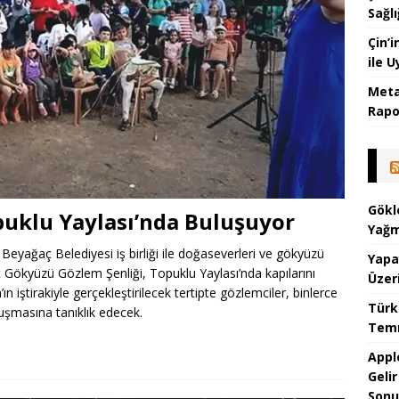
Sağlı
Çin’
ile 
Meta
Rapor
Gökl
puklu Yaylası’nda Buluşuyor
Yağm
 Beyağaç Belediyesi iş birliği ile doğaseverleri ve gökyüzü
Yapa
ç Gökyüzü Gözlem Şenliği, Topuklu Yaylası’nda kapılarını
Üzer
 iştirakiyle gerçekleştirilecek tertipte gözlemciler, binlerce
Türk
luşmasına tanıklık edecek.
Temm
Appl
Geli
Sonu