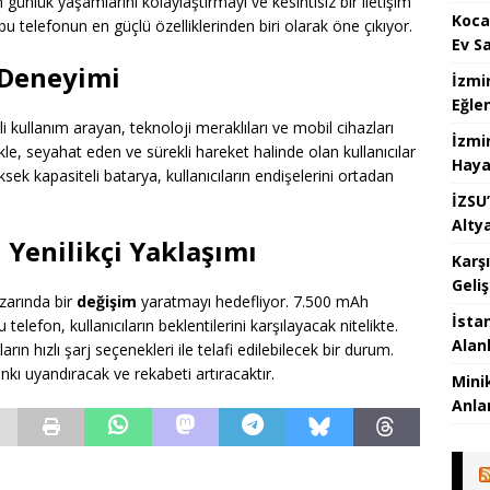
n günlük yaşamlarını kolaylaştırmayı ve kesintisiz bir iletişim
Koca
 telefonun en güçlü özelliklerinden biri olarak öne çıkıyor.
Ev S
ı Deneyimi
İzmi
Eğle
i kullanım arayan, teknoloji meraklıları ve mobil cihazları
İzmi
likle, seyahat eden ve sürekli hareket halinde olan kullanıcılar
Haya
sek kapasiteli batarya, kullanıcıların endişelerini ortadan
İZSU’
Alty
 Yenilikçi Yaklaşımı
Karş
Geli
azarında bir
değişim
yaratmayı hedefliyor. 7.500 mAh
İstan
 telefon, kullanıcıların beklentilerini karşılayacak nitelikte.
Alan
ıların hızlı şarj seçenekleri ile telafi edilebilecek bir durum.
nkı uyandıracak ve rekabeti artıracaktır.
Mini
Anlam