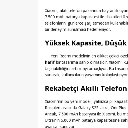
Xiaomi, akıllı telefon pazarında hayranlık uyand
7.500 mAh batarya kapasitesi ile dikkatleri üze
telefonlarını günlerce şarj etmeden kullanabilm
bir deneyim sunulması hedefleniyor.
Yüksek Kapasite, Düşük A
Yeni Redmi modelinin en dikkat çekici özel
hafif
bir tasarıma sahip olmasıdır. Xiaomi, ku
taşınabilirliğini artırmayı amaçlıyor. Bu tasar
sunarak, kullanıcıların yaşamını kolaylaştırıyor
Rekabetçi Akıllı Telefo
Xiaomi’nin bu yeni modeli, yalnızca pil kapasit
Rakipleri arasında Galaxy S25 Ultra, OnePlus
Ancak, 7.500 mAh bataryası ile Xiaomi, bu mod
Ultra’nın 5.000 mAh batarya kapasitesine sah
avantaj sunuyor.