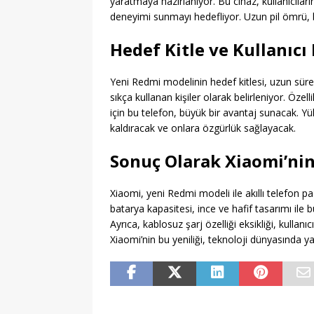
yaratmaya hazırlanıyor. Bu cihaz, kullanıcıları
deneyimi sunmayı hedefliyor. Uzun pil ömrü, bu
Hedef Kitle ve Kullanıc
Yeni Redmi modelinin hedef kitlesi, uzun sürel
sıkça kullanan kişiler olarak belirleniyor. Özel
için bu telefon, büyük bir avantaj sunacak. Yük
kaldıracak ve onlara özgürlük sağlayacak.
Sonuç Olarak Xiaomi’nin
Xiaomi, yeni Redmi modeli ile akıllı telefon p
batarya kapasitesi, ince ve hafif tasarımı ile bu
Ayrıca, kablosuz şarj özelliği eksikliği, kullanıc
Xiaomi’nin bu yeniliği, teknoloji dünyasında ya