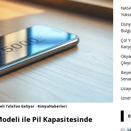
NASA 
Yükse
Dünya
Bulgu
Çöl Y
Karşı
Okyan
Çıkıy
Beşer
Sena
Uzay
İzmit
li Telefon Geliyor - KimyaHaberleri
E
odeli ile Pil Kapasitesinde