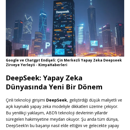
Google ve Chatgpt Endişeli: Çin Merkezli Yapay Zeka Deepseek
Zirveye Yerleşti - KimyaHaberleri
DeepSeek: Yapay Zeka
Dünyasında Yeni Bir Dönem
Çinli teknoloji girişimi
DeepSeek
, geliştirdiği düşük maliyetli ve
açık kaynaklı yapay zeka modeliyle dikkatleri üzerine çekiyor.
Bu yenilikçi yaklaşım, ABD’li teknoloji devlerinin yıllardır
süregelen hakimiyetine meydan okuyor. Şu anda tüm dünya,
DeepSeek’in bu başarıyı nasıl elde ettiğini ve gelecekte yapay