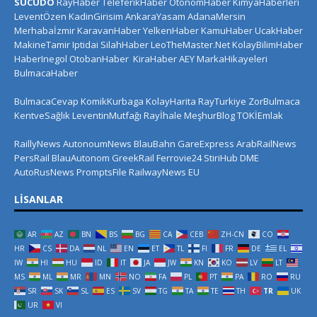
SUCUDO
RayHaber
TeleferikHaber
OtonomHaber
KimyaHaberleri
LeventÖzen
KadinGirisim
AnkaraYasam
AdanaMersin
Merhabaİzmir
KaravanHaber
YelkenHaber
KamuHaber
UcakHaber
MakineTamir
Iptidai
SilahHaber
LeoTheMaster.Net
KolayBilimHaber
HaberInegol
OtobanHaber
KiraHaber
AEY
MarkaHikayeleri
BulmacaHaber
BulmacaCevap
KomikKurbaga
KolayHarita
RayTurkiye
ZorBulmaca
KentveSağlık
LeventinMutfağı
Rayİhale
MeşhurBlog
TOKİEmlak
RaillyNews
AutonoumNews
BlauBahn
GareExpress
ArabRailNews
PersRail
BlauAutonom
GreekRail
Ferrovie24
StiriHub
DME
AutoRusNews
PromptsFile
RailwayNews EU
LISANLAR
AR
AZ
BN
BS
BG
CA
CEB
ZH-CN
CO
HR
CS
DA
NL
EN
ET
TL
FI
FR
DE
EL
IW
HI
HU
ID
IT
JA
JW
KN
KO
LV
LT
MS
ML
MR
MN
NO
FA
PL
PT
PA
RO
RU
SR
SK
SL
ES
SV
TG
TA
TE
TH
TR
UK
UR
VI