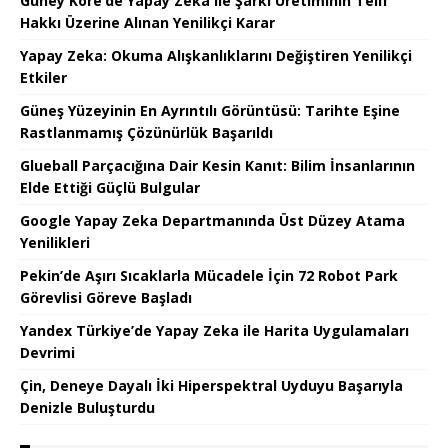
Güney Kore’de Yapay Zeka ile Şarkı Üretiminin Telif
Hakkı Üzerine Alınan Yenilikçi Karar
Yapay Zeka: Okuma Alışkanlıklarını Değiştiren Yenilikçi
Etkiler
Güneş Yüzeyinin En Ayrıntılı Görüntüsü: Tarihte Eşine
Rastlanmamış Çözünürlük Başarıldı
Glueball Parçacığına Dair Kesin Kanıt: Bilim İnsanlarının
Elde Ettiği Güçlü Bulgular
Google Yapay Zeka Departmanında Üst Düzey Atama
Yenilikleri
Pekin’de Aşırı Sıcaklarla Mücadele İçin 72 Robot Park
Görevlisi Göreve Başladı
Yandex Türkiye’de Yapay Zeka ile Harita Uygulamaları
Devrimi
Çin, Deneye Dayalı İki Hiperspektral Uyduyu Başarıyla
Denizle Buluşturdu