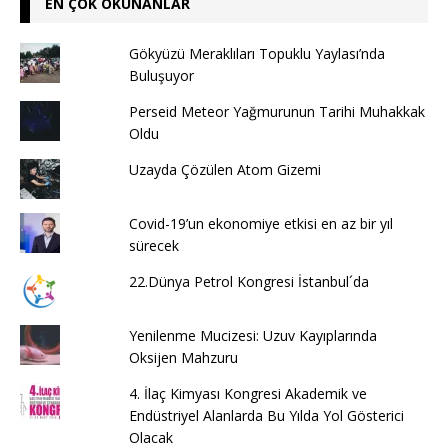
EN ÇOK OKUNANLAR
Gökyüzü Meraklıları Topuklu Yaylası’nda
Buluşuyor
Perseid Meteor Yağmurunun Tarihi Muhakkak
Oldu
Uzayda Çözülen Atom Gizemi
Covid-19’un ekonomiye etkisi en az bir yıl
sürecek
22.Dünya Petrol Kongresi İstanbul´da
Yenilenme Mucizesi: Uzuv Kayıplarında
Oksijen Mahzuru
4. İlaç Kimyası Kongresi Akademik ve
Endüstriyel Alanlarda Bu Yılda Yol Gösterici
Olacak