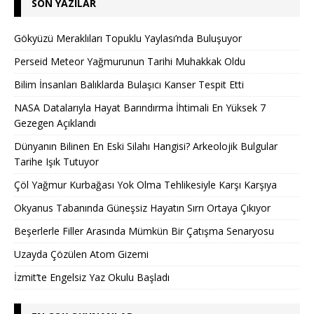
SON YAZILAR
Gökyüzü Meraklıları Topuklu Yaylası’nda Buluşuyor
Perseid Meteor Yağmurunun Tarihi Muhakkak Oldu
Bilim İnsanları Balıklarda Bulaşıcı Kanser Tespit Etti
NASA Datalarıyla Hayat Barındırma İhtimali En Yüksek 7
Gezegen Açıklandı
Dünyanın Bilinen En Eski Silahı Hangisi? Arkeolojik Bulgular
Tarihe Işık Tutuyor
Çöl Yağmur Kurbağası Yok Olma Tehlikesiyle Karşı Karşıya
Okyanus Tabanında Güneşsiz Hayatın Sırrı Ortaya Çıkıyor
Beşerlerle Filler Arasında Mümkün Bir Çatışma Senaryosu
Uzayda Çözülen Atom Gizemi
İzmit’te Engelsiz Yaz Okulu Başladı