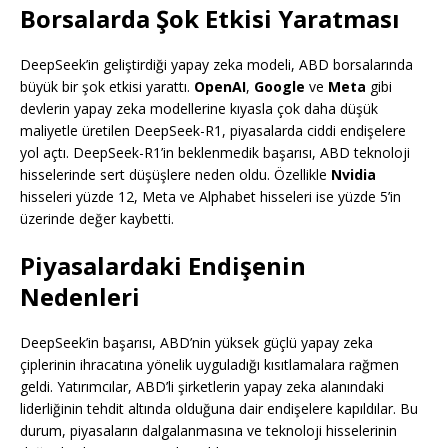
Borsalarda Şok Etkisi Yaratması
DeepSeek’in geliştirdiği yapay zeka modeli, ABD borsalarında
büyük bir şok etkisi yarattı.
OpenAI
,
Google
ve
Meta
gibi
devlerin yapay zeka modellerine kıyasla çok daha düşük
maliyetle üretilen DeepSeek-R1, piyasalarda ciddi endişelere
yol açtı. DeepSeek-R1’in beklenmedik başarısı, ABD teknoloji
hisselerinde sert düşüşlere neden oldu. Özellikle
Nvidia
hisseleri yüzde 12, Meta ve Alphabet hisseleri ise yüzde 5’in
üzerinde değer kaybetti.
Piyasalardaki Endişenin
Nedenleri
DeepSeek’in başarısı, ABD’nin yüksek güçlü yapay zeka
çiplerinin ihracatına yönelik uyguladığı kısıtlamalara rağmen
geldi. Yatırımcılar, ABD’li şirketlerin yapay zeka alanındaki
liderliğinin tehdit altında olduğuna dair endişelere kapıldılar. Bu
durum, piyasaların dalgalanmasına ve teknoloji hisselerinin