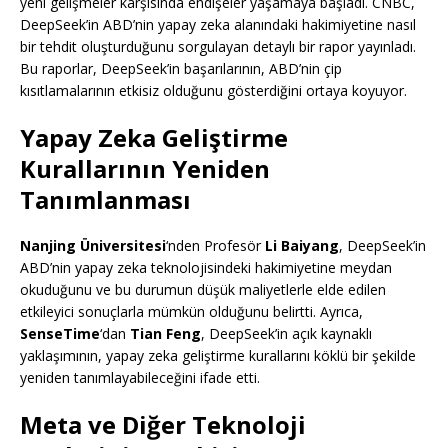
yeni gelişmeler karşısında endişeler yaşamaya başladı. CNBC,
DeepSeek’in ABD’nin yapay zeka alanındaki hakimiyetine nasıl
bir tehdit oluşturduğunu sorgulayan detaylı bir rapor yayınladı.
Bu raporlar, DeepSeek’in başarılarının, ABD’nin çip
kısıtlamalarının etkisiz olduğunu gösterdiğini ortaya koyuyor.
Yapay Zeka Geliştirme
Kurallarının Yeniden
Tanımlanması
Nanjing Üniversitesi
‘nden Profesör
Li Baiyang
, DeepSeek’in
ABD’nin yapay zeka teknolojisindeki hakimiyetine meydan
okuduğunu ve bu durumun düşük maliyetlerle elde edilen
etkileyici sonuçlarla mümkün olduğunu belirtti. Ayrıca,
SenseTime
‘dan
Tian Feng
, DeepSeek’in açık kaynaklı
yaklaşımının, yapay zeka geliştirme kurallarını köklü bir şekilde
yeniden tanımlayabileceğini ifade etti.
Meta ve Diğer Teknoloji