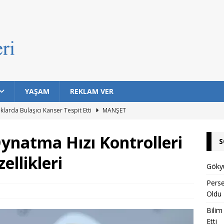
YAŞAM
REKLAM VER
ıklarda Bulaşıcı Kanser Tespit Etti
MANŞET
Hayat Barındırma İhtimali En Yüksek 7 Gezegen Açıklandı
ynatma Hızı Kontrolleri
S
ellikleri
n Eski Silahı Hangisi? Arkeolojik Bulgular Tarihe Işık Tutuyor
Gökyü
Pers
Oldu
rı Topuklu Yaylası’nda Buluşuyor
MANŞET
Bilim
ağmurunun Tarihi Muhakkak Oldu
MANŞET
Etti