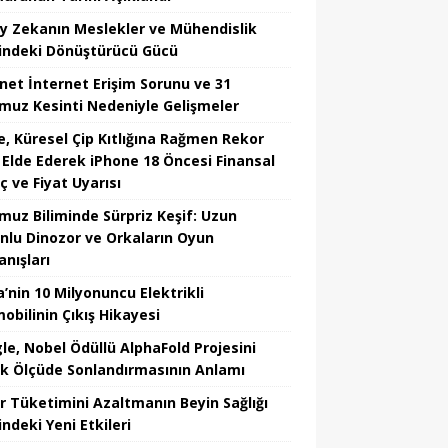
y Zekanın Meslekler ve Mühendislik
indeki Dönüştürücü Gücü
net İnternet Erişim Sorunu ve 31
uz Kesinti Nedeniyle Gelişmeler
e, Küresel Çip Kıtlığına Rağmen Rekor
r Elde Ederek iPhone 18 Öncesi Finansal
ç ve Fiyat Uyarısı
uz Biliminde Sürpriz Keşif: Uzun
nlu Dinozor ve Orkaların Oyun
anışları
’nin 10 Milyonuncu Elektrikli
obilinin Çıkış Hikayesi
le, Nobel Ödüllü AlphaFold Projesini
k Ölçüde Sonlandırmasının Anlamı
r Tüketimini Azaltmanın Beyin Sağlığı
ndeki Yeni Etkileri