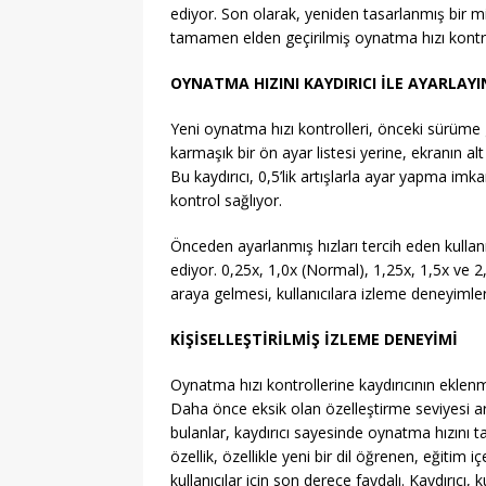
ediyor. Son olarak, yeniden tasarlanmış bir m
tamamen elden geçirilmiş oynatma hızı kontrol
OYNATMA HIZINI KAYDIRICI İLE AYARLAYI
Yeni oynatma hızı kontrolleri, önceki sürüme gö
karmaşık bir ön ayar listesi yerine, ekranın al
Bu kaydırıcı, 0,5’lik artışlarla ayar yapma i
kontrol sağlıyor.
Önceden ayarlanmış hızları tercih eden kullan
ediyor. 0,25x, 1,0x (Normal), 1,25x, 1,5x ve 2,
araya gelmesi, kullanıcılara izleme deneyimle
KİŞİSELLEŞTİRİLMİŞ İZLEME DENEYİMİ
Oynatma hızı kontrollerine kaydırıcının eklenmes
Daha önce eksik olan özelleştirme seviyesi a
bulanlar, kaydırıcı sayesinde oynatma hızını t
özellik, özellikle yeni bir dil öğrenen, eğitim iç
kullanıcılar için son derece faydalı. Kaydırıcı, 