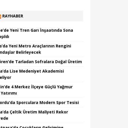
RAYHABER
ne’de Yeni Tren Garı İnşaatında Sona
şıldı
a’da Yeni Metro Araçlarının Rengini
ndaşlar Belirleyecek
ören’de Tarladan Sofralara Doğal Üretim
a’da Lise Medeniyet Akademisi
eliyor
in’de 4 Merkez İlçeye Güçlü Yağmur
 Yatırımı
nordu’da Sporculara Modern Spor Tesisi
la’da Çeltik Üretim Maliyeti Rekor
yede
tpaşa’da Çocukların Gelişimine