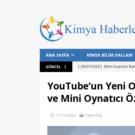
ANA SAYFA
KİMYA BİLİM DALLARI
[ 28/07/2026 ]
Bilim İnsanları Bal
GÜNCEL
[ 25/07/2026 ]
NASA Datalarıyla 
YouTube’un Yeni O
MANŞET
ve Mini Oynatıcı Öz
[ 24/07/2026 ]
Dünyanın Bilinen E
MANŞET
11/11/2024
Teknoloji
[ 05/08/2026 ]
Gökyüzü Meraklıla
[ 05/08/2026 ]
Perseid Meteor Y