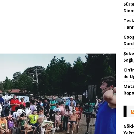
Sürp
Dino
Tesla
Tanı
Goog
Durd
Şeke
Sağlı
Çin’
ile 
Meta
Rapor
Gökl
Yağm