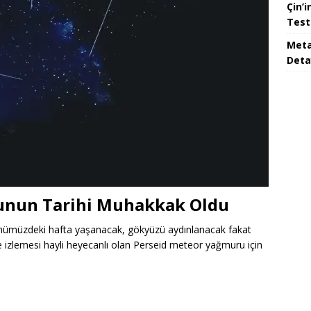
Çin’i
Test
Meta
Deta
unun Tarihi Muhakkak Oldu
i önümüzdeki hafta yaşanacak, gökyüzü aydınlanacak fakat
de izlemesi hayli heyecanlı olan Perseid meteor yağmuru için