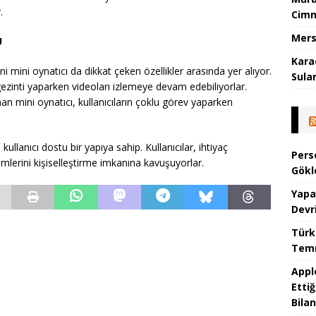
.
Cimn
Mers
Ü
Kara
ini oynatıcı da dikkat çeken özellikler arasında yer alıyor.
Sula
gezinti yaparken videoları izlemeye devam edebiliyorlar.
an mini oynatıcı, kullanıcıların çoklu görev yaparken
llanıcı dostu bir yapıya sahip. Kullanıcılar, ihtiyaç
Pers
imlerini kişiselleştirme imkanına kavuşuyorlar.
Gökl
Yapa
Devr
Türk
Temm
Appl
Ettiğ
Bilan