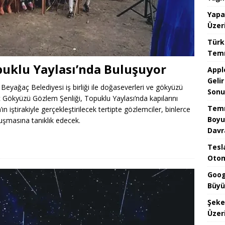
Yapa
Üzer
Türk
Temm
puklu Yaylası’nda Buluşuyor
Appl
Geli
 Beyağaç Belediyesi iş birliği ile doğaseverleri ve gökyüzü
Sonu
ç Gökyüzü Gözlem Şenliği, Topuklu Yaylası’nda kapılarını
Temm
 iştirakiyle gerçekleştirilecek tertipte gözlemciler, binlerce
Boyu
luşmasına tanıklık edecek.
Davr
Tesla
Otom
Goog
Büyü
Şeke
Üzeri