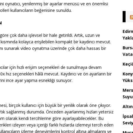
ini oynatıcı, yenilenmiş bir ayarlar menüsü ve en önemlisi
leri kullanıcıların beğenisine sunuldu.
N
Edir
re çok daha işlevsel bir hale getirildi. Artık, uzun ve
Yakla
t kısmında kolayca erişilebilen kompakt bir kaydırıcı mevcut.
Burs
mkanı sunarak video oynatma üzerinde çok daha hassas bir
Vata
Keçi
ıcılar için hızlı erişim seçenekleri de sunulmaya devam
Kony
0x hız seçenekleri hâlâ mevcut. Kaydırıcı ve ön ayarların bir
Yüks
rini ince ayar yapma esnekliği sunuyor.
Mers
Suyu
i, birçok kullanıcı için büyük bir yenilik olarak öne çıkıyor.
Altı
rtık sağlanmış durumda. Önceden ayarlanmış hızları yetersiz
İpsa
am olarak kendi tercihlerine göre ayarlayabilecekler. Bu
Sevi
erikleri izleyen veya içeriği farklı hızlarda izlemeyi tercih eden
kullanıcıların izleme deneyimlerini kontrol altına almalarını ve
Mura