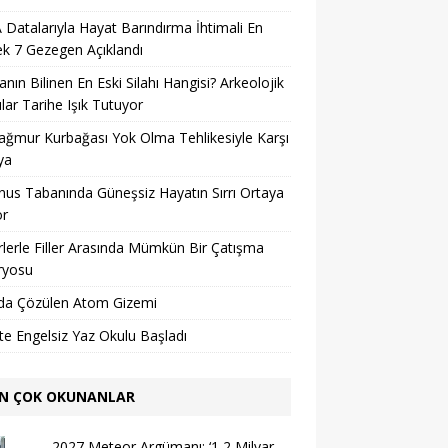
Datalarıyla Hayat Barındırma İhtimali En
k 7 Gezegen Açıklandı
nın Bilinen En Eski Silahı Hangisi? Arkeolojik
lar Tarihe Işık Tutuyor
ağmur Kurbağası Yok Olma Tehlikesiyle Karşı
ya
us Tabanında Güneşsiz Hayatın Sırrı Ortaya
or
lerle Filler Arasında Mümkün Bir Çatışma
ryosu
da Çözülen Atom Gizemi
’te Engelsiz Yaz Okulu Başladı
N ÇOK OKUNANLAR
2027 Meteor Argümanı: ‘1,2 Milyar