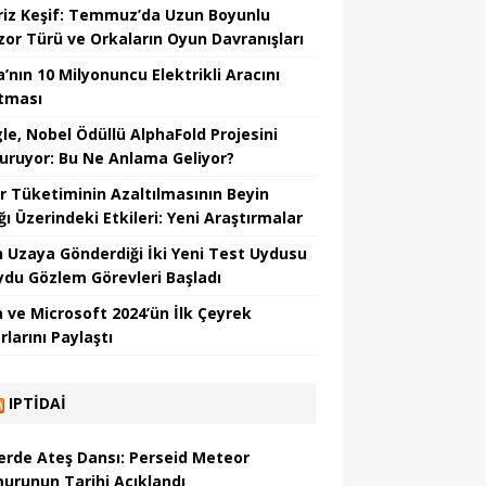
riz Keşif: Temmuz’da Uzun Boyunlu
zor Türü ve Orkaların Oyun Davranışları
’nın 10 Milyonuncu Elektrikli Aracını
tması
le, Nobel Ödüllü AlphaFold Projesini
uruyor: Bu Ne Anlama Geliyor?
r Tüketiminin Azaltılmasının Beyin
ğı Üzerindeki Etkileri: Yeni Araştırmalar
in Uzaya Gönderdiği İki Yeni Test Uydusu
Uydu Gözlem Görevleri Başladı
 ve Microsoft 2024’ün İlk Çeyrek
larını Paylaştı
IPTIDAI
erde Ateş Dansı: Perseid Meteor
urunun Tarihi Açıklandı