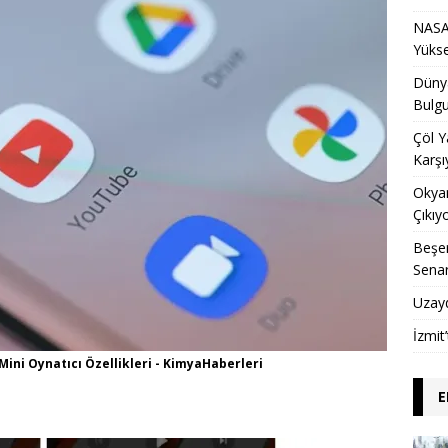
NASA 
Yükse
Dünya
Bulgu
Çöl Y
Karşı
Okyan
Çıkıy
Beşer
Sena
Uzay
İzmit
ini Oynatıcı Özellikleri - KimyaHaberleri
E