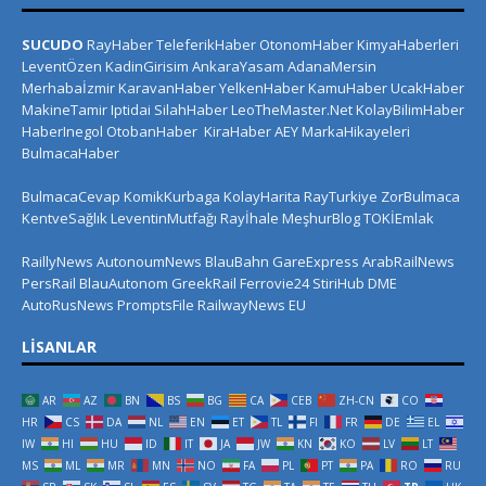
SUCUDO
RayHaber
TeleferikHaber
OtonomHaber
KimyaHaberleri
LeventÖzen
KadinGirisim
AnkaraYasam
AdanaMersin
Merhabaİzmir
KaravanHaber
YelkenHaber
KamuHaber
UcakHaber
MakineTamir
Iptidai
SilahHaber
LeoTheMaster.Net
KolayBilimHaber
HaberInegol
OtobanHaber
KiraHaber
AEY
MarkaHikayeleri
BulmacaHaber
BulmacaCevap
KomikKurbaga
KolayHarita
RayTurkiye
ZorBulmaca
KentveSağlık
LeventinMutfağı
Rayİhale
MeşhurBlog
TOKİEmlak
RaillyNews
AutonoumNews
BlauBahn
GareExpress
ArabRailNews
PersRail
BlauAutonom
GreekRail
Ferrovie24
StiriHub
DME
AutoRusNews
PromptsFile
RailwayNews EU
LISANLAR
AR
AZ
BN
BS
BG
CA
CEB
ZH-CN
CO
HR
CS
DA
NL
EN
ET
TL
FI
FR
DE
EL
IW
HI
HU
ID
IT
JA
JW
KN
KO
LV
LT
MS
ML
MR
MN
NO
FA
PL
PT
PA
RO
RU