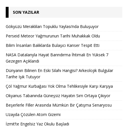
SON YAZILAR
Gökyüzü Meraklıları Topuklu Yaylası’nda Buluşuyor
Perseid Meteor Yağmurunun Tarihi Muhakkak Oldu
Bilim İnsanları Balıklarda Bulaşıcı Kanser Tespit Etti
NASA Datalarıyla Hayat Barındırma İhtimali En Yüksek 7
Gezegen Açıklandı
Dünyanın Bilinen En Eski Silahı Hangisi? Arkeolojik Bulgular
Tarihe Işık Tutuyor
Çöl Yağmur Kurbağası Yok Olma Tehlikesiyle Karşı Karşıya
Okyanus Tabanında Güneşsiz Hayatın Sırrı Ortaya Çıkıyor
Beşerlerle Filler Arasında Mümkün Bir Çatışma Senaryosu
Uzayda Çözülen Atom Gizemi
İzmit’te Engelsiz Yaz Okulu Başladı