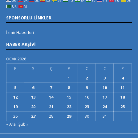
SR
SK
SL
ES
SV
TG
TA
TE
TH
TR
UK
UR
VI
SPONSORLU LINKLER
İzmir Haberleri
HABER ARŞIVI
OCAK 2026
P
S
Ç
P
C
C
P
1
2
3
4
5
6
7
8
9
10
11
12
13
14
15
16
17
18
19
20
21
22
23
24
25
26
27
28
29
30
31
« Ara
Şub »