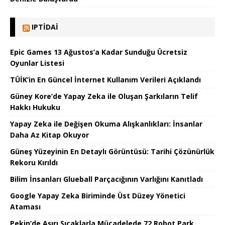
IPTIDAI
Epic Games 13 Ağustos’a Kadar Sunduğu Ücretsiz
Oyunlar Listesi
TÜİK’in En Güncel İnternet Kullanım Verileri Açıklandı
Güney Kore’de Yapay Zeka ile Oluşan Şarkıların Telif
Hakkı Hukuku
Yapay Zeka ile Değişen Okuma Alışkanlıkları: İnsanlar
Daha Az Kitap Okuyor
Güneş Yüzeyinin En Detaylı Görüntüsü: Tarihi Çözünürlük
Rekoru Kırıldı
Bilim İnsanları Glueball Parçacığının Varlığını Kanıtladı
Google Yapay Zeka Biriminde Üst Düzey Yönetici
Ataması
Pekin’de Aşırı Sıcaklarla Mücadelede 72 Robot Park