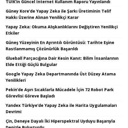
TÜİK’in Güncel İnternet Kullanım Raporu Yayınlandı
Güney Kore’de Yapay Zeka ile Şarkı Üretiminin Telif
Hakkı Üzerine Alınan Yenilikçi Karar
Yapay Zeka: Okuma Alışkanlıklarını Değiştiren Yenilikçi
Etkiler
Güneş Yüzeyinin En Ayrıntılı Görüntüsü: Tarihte Eşine
Rastlanmamış Çözünürlük Başarıldı
Glueball Parçacığına Dair Kesin Kanıt: Bilim İnsanlarının
Elde Ettiği Güçlü Bulgular
Google Yapay Zeka Departmanında Üst Düzey Atama
Yenilikleri
Pekin’de Aşırı Sıcaklarla Mücadele İçin 72 Robot Park
Görevlisi Göreve Başladı
Yandex Türkiye’de Yapay Zeka ile Harita Uygulamaları
Devrimi
Çin, Deneye Dayalı İki Hiperspektral Uyduyu Başarıyla
Denizle Buluşturdu