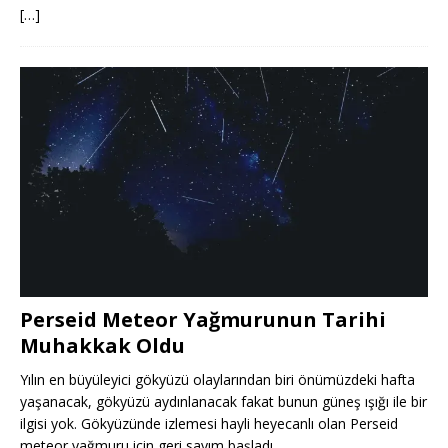
[…]
Perseid Meteor Yağmurunun Tarihi
Muhakkak Oldu
Yılın en büyüleyici gökyüzü olaylarından biri önümüzdeki hafta
yaşanacak, gökyüzü aydınlanacak fakat bunun güneş ışığı ile bir
ilgisi yok. Gökyüzünde izlemesi hayli heyecanlı olan Perseid
meteor yağmuru için geri sayım başladı.