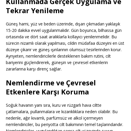
Kullanmada Gerçek Uygulama ve
Tekrar Yenileme
Güneş hami, yüz ve beden üzerinde, dışarı çıkmadan yaklaşık
15-20 dakika evvel uygulanmalıdır. Gün boyunca, bilhassa gün
ortasında ve dört saat aralıklarla kollayıcı yenilenmelidir. Bu
sürecin nizamlı olarak yapılması, cildin müdafaa düzeyini en üst
düzeye çıkarır ve güneş ışınlarının olumsuz tesirlerinden korur.
Ayrıyeten, nemlendiricilerle desteklenen bakım rutini, cilt
bariyerini güçlendirerek, güneşin ve çevresel etkenlerin
zararlarına karşı direnç sağlar.
Nemlendirme ve Çevresel
Etkenlere Karşı Koruma
Soğuk havanın yanı sıra, kuru ve rüzgarlı hava ciltte
çatlamalara, pullanmalara ve kızarıklıklara neden olabilir. Bu
nedenle, ağır kıvamlı, parfümsüz ve alkol içermeyen
nemlendiriciler, bu periyotta cilt bakımının temel taşlarındandır.
Nemlendiriciler, uygulandıktan sonra cilt yüzeyinde suyun