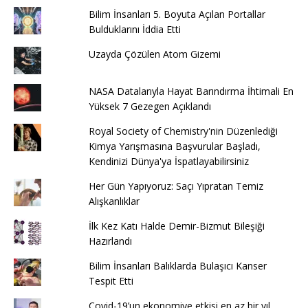
Bilim İnsanları 5. Boyuta Açılan Portallar
Bulduklarını İddia Etti
Uzayda Çözülen Atom Gizemi
NASA Datalarıyla Hayat Barındırma İhtimali En
Yüksek 7 Gezegen Açıklandı
Royal Society of Chemistry'nin Düzenlediği
Kimya Yarışmasına Başvurular Başladı,
Kendinizi Dünya'ya İspatlayabilirsiniz
Her Gün Yapıyoruz: Saçı Yıpratan Temiz
Alışkanlıklar
İlk Kez Katı Halde Demir-Bizmut Bileşiği
Hazırlandı
Bilim İnsanları Balıklarda Bulaşıcı Kanser
Tespit Etti
Covid-19’un ekonomiye etkisi en az bir yıl