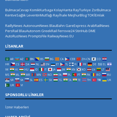
BulmacaCevap
KomikKurbaga
KolayHarita
RayTurkiye
ZorBulmaca
KentveSağlık
LeventinMutfağı
Rayİhale
MeşhurBlog
TOKİEmlak
RaillyNews
AutonoumNews
BlauBahn
GareExpress
ArabRailNews
PersRail
BlauAutonom
GreekRail
Ferrovie24
StiriHub
DME
AutoRusNews
PromptsFile
RailwayNews EU
LISANLAR
AR
AZ
BN
BS
BG
CA
CEB
ZH-CN
CO
HR
CS
DA
NL
EN
ET
TL
FI
FR
DE
EL
IW
HI
HU
ID
IT
JA
JW
KN
KO
LV
LT
MS
ML
MR
MN
NO
FA
PL
PT
PA
RO
RU
SR
SK
SL
ES
SV
TG
TA
TE
TH
TR
UK
UR
VI
SPONSORLU LINKLER
İzmir Haberleri