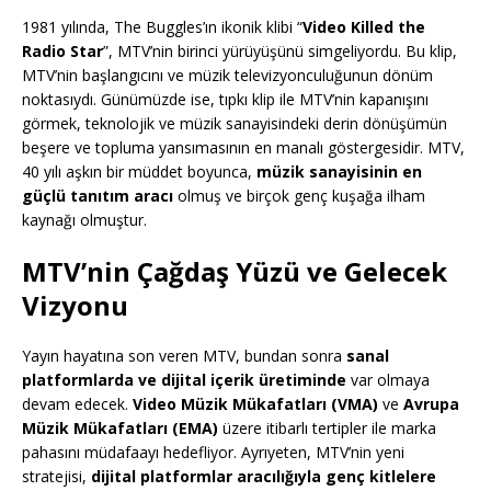
1981 yılında, The Buggles’ın ikonik klibi “
Video Killed the
Radio Star
”, MTV’nin birinci yürüyüşünü simgeliyordu. Bu klip,
MTV’nin başlangıcını ve müzik televizyonculuğunun dönüm
noktasıydı. Günümüzde ise, tıpkı klip ile MTV’nin kapanışını
görmek, teknolojik ve müzik sanayisindeki derin dönüşümün
beşere ve topluma yansımasının en manalı göstergesidir. MTV,
40 yılı aşkın bir müddet boyunca,
müzik sanayisinin en
güçlü tanıtım aracı
olmuş ve birçok genç kuşağa ilham
kaynağı olmuştur.
MTV’nin Çağdaş Yüzü ve Gelecek
Vizyonu
Yayın hayatına son veren MTV, bundan sonra
sanal
platformlarda ve dijital içerik üretiminde
var olmaya
devam edecek.
Video Müzik Mükafatları (VMA)
ve
Avrupa
Müzik Mükafatları (EMA)
üzere itibarlı tertipler ile marka
pahasını müdafaayı hedefliyor. Ayrıyeten, MTV’nin yeni
stratejisi,
dijital platformlar aracılığıyla genç kitlelere