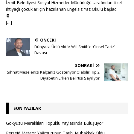
İzmit Belediyesi Sosyal Hizmetler Müdürlüğü tarafından özel
ihtiyaçlı çocuklar için hazırlanan Engelsiz Yaz Okulu başladı
🚆
[…]
ÖNCEKI
Dünyaca Ünlü Aktör Will Smith’e ‘Cinsel Taciz’
Davası
SONRAKI
Sıhhat Meselenizi Kalçanız Gösteriyor Olabilir: Tip 2
Diyabetin Erken Belirtisi Sayılıyor
SON YAZILAR
Gökyüzü Meraklıları Topuklu Yaylası’nda Buluşuyor
Perseid Meteor Yağmurunun Tarihi Muhakkak Oldu