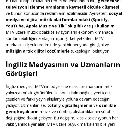
Bu kanal kapatmalarının temel nedenlerinden biri,
geleneksel
televizyon izlenme oranlarının kıymetli ölçüde düşmesi
ve bunun sonucunda reklâmların azalmasıdır. Ayrıyeten,
sosyal
medya ve dijital müzik platformlarındaki (Spotify,
YouTube, Apple Music ve TikTok gibi) artışlı kullanım
,
MTV üzere müzik odaklı televizyonların ekonomik manada
sürdürülebilirliğini zorlaştırmıştır. Şirket yetkilileri, MTV
markasının içerik üretiminde yeni bir periyoda girdiğini ve
müziğin artık dijital çözümlerle
tüketildiğini belirtiyor.
İngiliz Medyasının ve Uzmanların
Görüşleri
İngiliz medyası, MTV’nin böylesine esaslı bir markanın artık
yalnızca müzik görüntüleri ile sonlu kalmadığını, yeni içerik
çeşitleri ve farklı yayın akışlarıyla yoluna devam edeceğini
yazıyor. Uzmanlar ise,
totally dijitalleşmenin
ve
özellikle
genç kuşakların
müzik ve cümbüş alışkanlıklarının süratle
değiştiğine dikkat çekiyor. Bu değişim, klasik televizyonun her
vakit yanında yer alan MTV üzere büyük markaların bile yeni