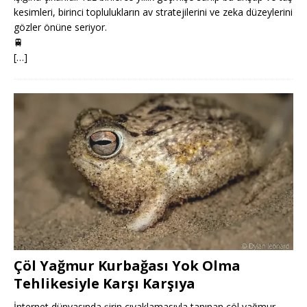
kesimleri, birinci toplulukların av stratejilerini ve zeka düzeylerini
gözler önüne seriyor.
🚆
[…]
Çöl Yağmur Kurbağası Yok Olma
Tehlikesiyle Karşı Karşıya
İnternet dünyasında şirin cıyaklamasıyla tanınan çöl yağmur