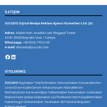
İLETIŞIM
SUCUDO Dijital Medya Reklam Ajansı Hizmetleri Ltd. Şti.
Adres:
Adalet mah. Anadolu cad. Megapol Tower
41/81 35530 Bayraklı İzmir / Türkiye
Whatsapp:
+90 (553) 770 52 69
e-mail:
iletisim[at]sucudo.com
SITELERIMIZ
SUCUDO
RayHaber
TeleferikHaber
OtonomHaber
KimyaHaberleri
LeventÖzen
KadinGirisim
AnkaraYasam
AdanaMersin
Merhabaİzmir
KaravanHaber
YelkenHaber
KamuHaber
UcakHaber
MakineTamir
Iptidai
SilahHaber
LeoTheMaster.Net
KolayBilimHaber
HaberInegol
OtobanHaber
KiraHaber
AEY
MarkaHikayeleri
BulmacaHaber