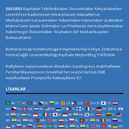
SUCUDO
RayHaber
TeleferikHaber
OtonomHaber
KimyaHaberleri
LeventÖzen
KadinGirisim
AnkaraYasam
AdanaMersin
Merhabaİzmir
KaravanHaber
YelkenHaber
KamuHaber
UcakHaber
MakineTamir
Iptidai
SilahHaber
LeoTheMaster.Net
KolayBilimHaber
HaberInegol
OtobanHaber
KiraHaber
AEY
MarkaHikayeleri
BulmacaHaber
BulmacaCevap
KomikKurbaga
KolayHarita
RayTurkiye
ZorBulmaca
KentveSağlık
LeventinMutfağı
Rayİhale
MeşhurBlog
TOKİEmlak
RaillyNews
AutonoumNews
BlauBahn
GareExpress
ArabRailNews
PersRail
BlauAutonom
GreekRail
Ferrovie24
StiriHub
DME
AutoRusNews
PromptsFile
RailwayNews EU
LISANLAR
AR
AZ
BN
BS
BG
CA
CEB
ZH-CN
CO
HR
CS
DA
NL
EN
ET
TL
FI
FR
DE
EL
IW
HI
HU
ID
IT
JA
JW
KN
KO
LV
LT
MS
ML
MR
MN
NO
FA
PL
PT
PA
RO
RU
SR
SK
SL
ES
SV
TG
TA
TE
TH
TR
UK