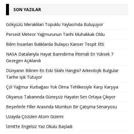
SON YAZILAR
Gökyüzü Meraklıları Topuklu Yaylası’nda Buluşuyor
Perseid Meteor Yağmurunun Tarihi Muhakkak Oldu
Bilim İnsanları Balıklarda Bulaşıcı Kanser Tespit Etti
NASA Datalarıyla Hayat Barındırma İhtimali En Yüksek 7
Gezegen Açıklandı
Dünyanın Bilinen En Eski Silahı Hangisi? Arkeolojik Bulgular
Tarihe Işık Tutuyor
Çöl Yağmur Kurbağası Yok Olma Tehlikesiyle Karşı Karşıya
Okyanus Tabanında Güneşsiz Hayatın Sırrı Ortaya Çıkıyor
Beşerlerle Filler Arasında Mümkün Bir Çatışma Senaryosu
Uzayda Çözülen Atom Gizemi
İzmit’te Engelsiz Yaz Okulu Başladı