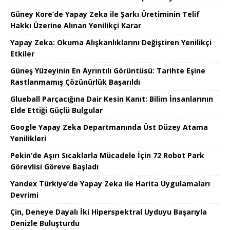
Güney Kore’de Yapay Zeka ile Şarkı Üretiminin Telif
Hakkı Üzerine Alınan Yenilikçi Karar
Yapay Zeka: Okuma Alışkanlıklarını Değiştiren Yenilikçi
Etkiler
Güneş Yüzeyinin En Ayrıntılı Görüntüsü: Tarihte Eşine
Rastlanmamış Çözünürlük Başarıldı
Glueball Parçacığına Dair Kesin Kanıt: Bilim İnsanlarının
Elde Ettiği Güçlü Bulgular
Google Yapay Zeka Departmanında Üst Düzey Atama
Yenilikleri
Pekin’de Aşırı Sıcaklarla Mücadele İçin 72 Robot Park
Görevlisi Göreve Başladı
Yandex Türkiye’de Yapay Zeka ile Harita Uygulamaları
Devrimi
Çin, Deneye Dayalı İki Hiperspektral Uyduyu Başarıyla
Denizle Buluşturdu