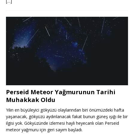
[…]
Perseid Meteor Yağmurunun Tarihi
Muhakkak Oldu
Yılın en büyüleyici gökyüzü olaylarından biri önümüzdeki hafta
yaşanacak, gökyüzü aydınlanacak fakat bunun güneş ışığı ile bir
ilgisi yok. Gökyüzünde izlemesi hayli heyecanlı olan Perseid
meteor yağmuru için geri sayım başladı.